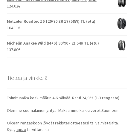
124.02
€
Metzeler Roadtec Z6 120/70 ZR 17 (58W) TL (etu)
104.11
€
Michelin Anakee Wild (M+S) 90/90 - 21 54R TL (etu)
137.80
€
Tietoa ja vinkkejä
Toimitusaika keskimäärin 4-6 päivää. Rahti 24,95€ (1-3 rengasta).
Olemme suomalainen yritys. Maksamme kaikki verot Suomeen.
Oikean rengaskoon löydät rekisteriotteestasi tai valmistajalta.
Kysy
apua
tarvittaessa.