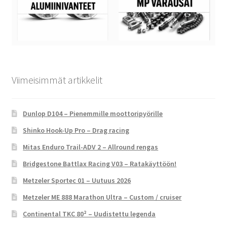
Viimeisimmät artikkelit
Dunlop D104 – Pienemmille moottoripyörille
Shinko Hook-Up Pro – Drag racing
Mitas Enduro Trail-ADV 2 – Allround rengas
Bridgestone Battlax Racing V03 – Ratakäyttöön!
Metzeler Sportec 01 – Uutuus 2026
Metzeler ME 888 Marathon Ultra – Custom / cruiser
Continental TKC 80² – Uudistettu legenda