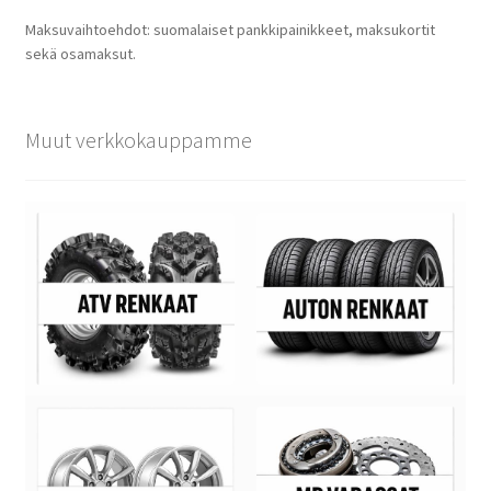
Maksuvaihtoehdot: suomalaiset pankkipainikkeet, maksukortit
sekä osamaksut.
Muut verkkokauppamme