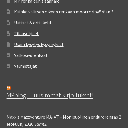
MP renkaiden sisäänajo
Kuinka valitsen oikean renkaan moottoripyörääni?
Uutiset & artikkelit
Tilausohjeet
Usein kysytys kysymykset
Valkosivurenkaat
Valmistajat
MPblogi – uusimmat kirjoitukset!
Maxxis Maxxventure MA-AT – Monipuolinen endurorengas
2
elokuun, 2026
Samuli