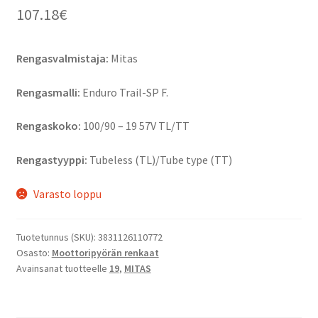
107.18
€
Rengasvalmistaja:
Mitas
Rengasmalli:
Enduro Trail-SP F.
Rengaskoko:
100/90 – 19 57V TL/TT
Rengastyyppi:
Tubeless (TL)/Tube type (TT)
Varasto loppu
Tuotetunnus (SKU):
3831126110772
Osasto:
Moottoripyörän renkaat
Avainsanat tuotteelle
19
,
MITAS