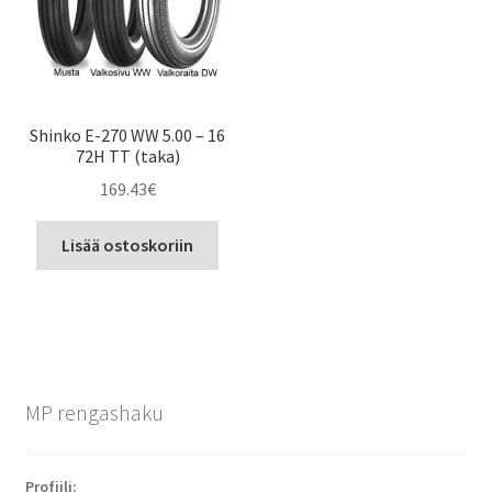
Shinko E-270 WW 5.00 – 16
72H TT (taka)
169.43
€
Lisää ostoskoriin
MP rengashaku
Profiili: