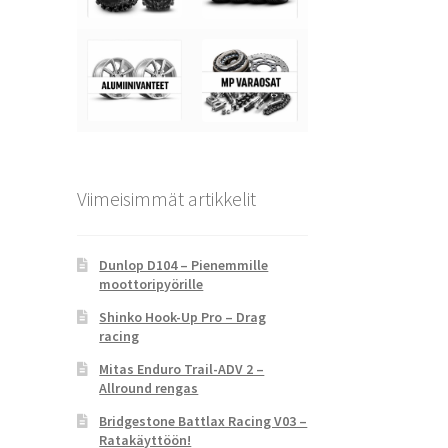
Viimeisimmät artikkelit
Dunlop D104 – Pienemmille
moottoripyörille
Shinko Hook-Up Pro – Drag
racing
Mitas Enduro Trail-ADV 2 –
Allround rengas
Bridgestone Battlax Racing V03 –
Ratakäyttöön!