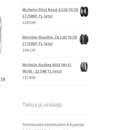
Michelin Pilot Road 4 120/70 ZR
17 (58W) TL (etu)
124.02
€
Metzeler Roadtec Z6 120/70 ZR
17 (58W) TL (etu)
104.11
€
Michelin Anakee Wild (M+S)
90/90 - 21 54R TL (etu)
137.80
€
 19
Tietoa ja vinkkejä
Toimitusaika keskimäärin 4-6 päivää.