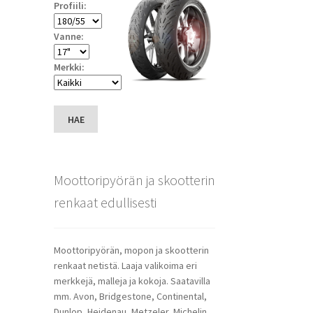
Profiili:
Vanne:
Merkki:
HAE
Moottoripyörän ja skootterin
renkaat edullisesti
Moottoripyörän, mopon ja skootterin
renkaat netistä. Laaja valikoima eri
merkkejä, malleja ja kokoja. Saatavilla
mm. Avon, Bridgestone, Continental,
Dunlop, Heidenau, Metzeler, Michelin,