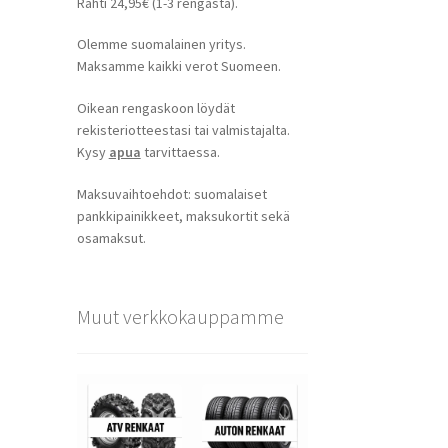
Rahti 24,95€ (1-3 rengasta).
Olemme suomalainen yritys.
Maksamme kaikki verot Suomeen.
Oikean rengaskoon löydät
rekisteriotteestasi tai valmistajalta.
Kysy
apua
tarvittaessa.
Maksuvaihtoehdot: suomalaiset
pankkipainikkeet, maksukortit sekä
osamaksut.
Muut verkkokauppamme