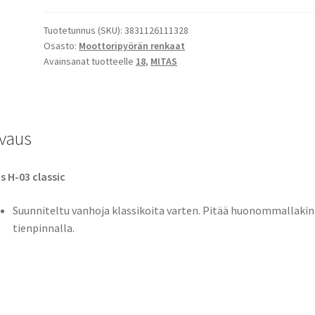
3.00-
18
Tuotetunnus (SKU):
3831126111328
Osasto:
Moottoripyörän renkaat
52S
Avainsanat tuotteelle
18
,
MITAS
XL
TT
(etu/taka)
määrä
vaus
s H-03 classic
Suunniteltu vanhoja klassikoita varten. Pitää huonommallakin
tienpinnalla.