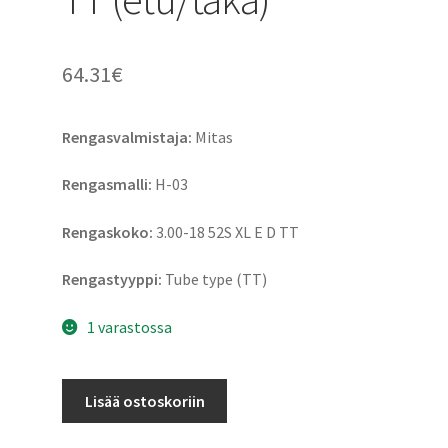
64.31
€
Rengasvalmistaja:
Mitas
Rengasmalli:
H-03
Rengaskoko:
3.00-18 52S XL E D TT
Rengastyyppi:
Tube type (TT)
1 varastossa
Mitas
Lisää ostoskoriin
H-
03