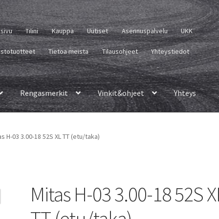
usivu
Tilini
Kauppa
Uutiset
Asennuspalvelu
UKK
istotuotteet
Tietoa meistä
Tilausohjeet
Yhteystiedot
Rengasmerkit
Vinkit&ohjeet
Yhteys
as H-03 3.00-18 52S XL TT (etu/taka)
Mitas H-03 3.00-18 52S X
TT (etu/taka)