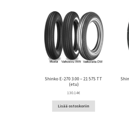
Shinko E-270 3.00 – 21 57S TT
Shi
(etu)
130.14
€
Lisää ostoskoriin