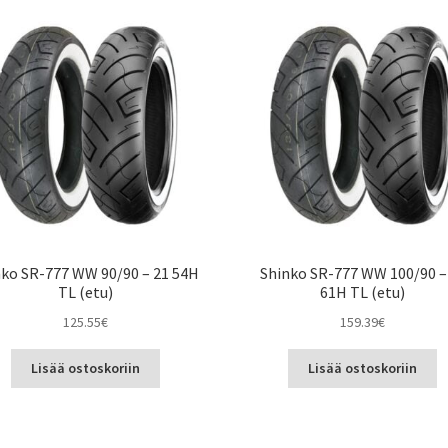
nko SR-777 WW 90/90 – 21 54H
Shinko SR-777 WW 100/90 –
TL (etu)
61H TL (etu)
125.55
€
159.39
€
Lisää ostoskoriin
Lisää ostoskoriin