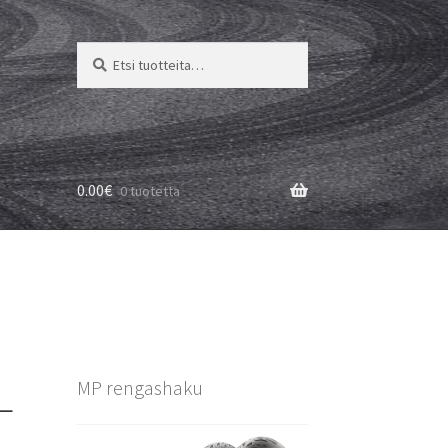
Etsi:
Haku
0.00
€
0 tuotetta
L
MP rengashaku