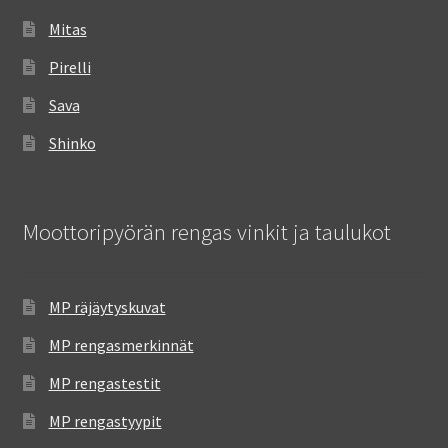
Mitas
Pirelli
Sava
Shinko
Moottoripyörän rengas vinkit ja taulukot
MP räjäytyskuvat
MP rengasmerkinnät
MP rengastestit
MP rengastyypit