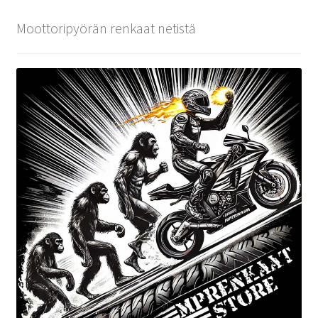
Moottoripyörän renkaat netistä