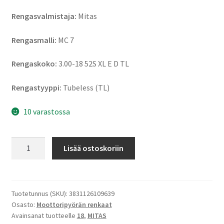
Rengasvalmistaja:
Mitas
Rengasmalli:
MC 7
Rengaskoko:
3.00-18 52S XL E D TL
Rengastyyppi:
Tubeless (TL)
10 varastossa
Mitas
Lisää ostoskoriin
MC
7
3.00-
18
Tuotetunnus (SKU):
3831126109639
Osasto:
Moottoripyörän renkaat
52S
Avainsanat tuotteelle
18
,
MITAS
XL