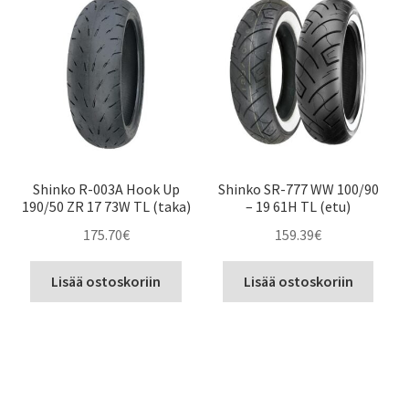
Shinko R-003A Hook Up
Shinko SR-777 WW 100/90
190/50 ZR 17 73W TL (taka)
– 19 61H TL (etu)
175.70
€
159.39
€
Lisää ostoskoriin
Lisää ostoskoriin