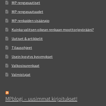
MP rengasuutiset
MP rengasuutuudet
MP renkaiden sisäänajo
Kuinka valitsen oikean renkaan moottoripyörääni?
Uutiset & artikkelit
Tilausohjeet
Usein kysytys kysymykset
Valkosivurenkaat
Valmistajat
MPblogi – uusimmat kirjoitukset!