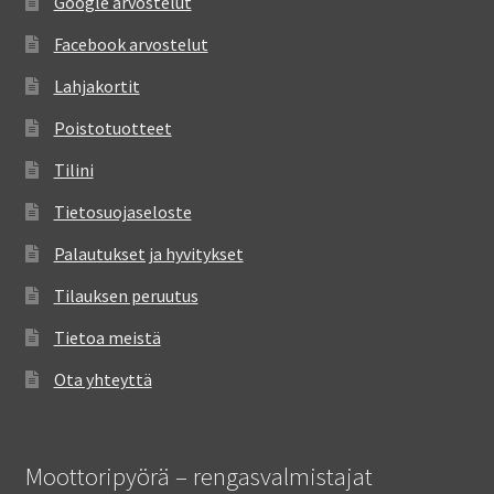
Google arvostelut
Facebook arvostelut
Lahjakortit
Poistotuotteet
Tilini
Tietosuojaseloste
Palautukset ja hyvitykset
Tilauksen peruutus
Tietoa meistä
Ota yhteyttä
Moottoripyörä – rengasvalmistajat