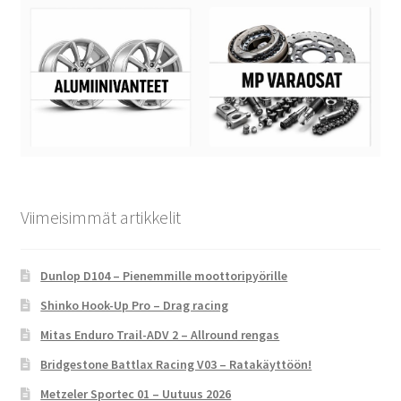
Viimeisimmät artikkelit
Dunlop D104 – Pienemmille moottoripyörille
Shinko Hook-Up Pro – Drag racing
Mitas Enduro Trail-ADV 2 – Allround rengas
Bridgestone Battlax Racing V03 – Ratakäyttöön!
Metzeler Sportec 01 – Uutuus 2026