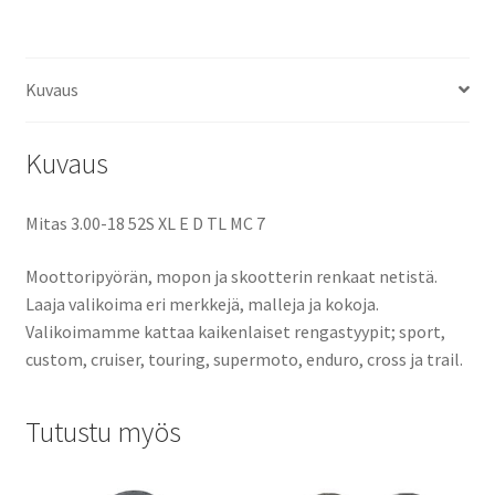
E
D
TL
Kuvaus
määrä
Kuvaus
Mitas 3.00-18 52S XL E D TL MC 7
Moottoripyörän, mopon ja skootterin renkaat netistä.
Laaja valikoima eri merkkejä, malleja ja kokoja.
Valikoimamme kattaa kaikenlaiset rengastyypit; sport,
custom, cruiser, touring, supermoto, enduro, cross ja trail.
Tutustu myös