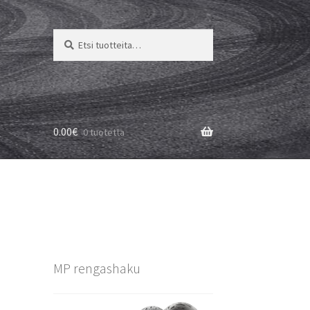
Etsi:
Haku
0.00
€
0 tuotetta
MP rengashaku