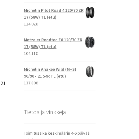
Michelin Pilot Road 4 120/70 ZR
17 (58W) TL (etu)
124.02
€
Metzeler Roadtec Z6 120/70 ZR
17 (58W) TL (etu)
104.11
€
Michelin Anakee Wild (M+S)
90/90 - 21 54R TL (etu)
 21
137.80
€
Tietoa ja vinkkejä
Toimitusaika keskimäärin 4-6 päivää.