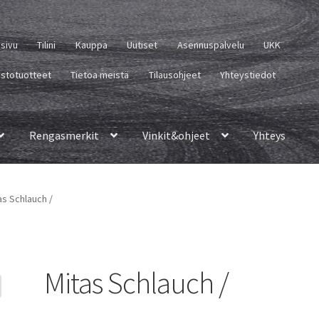
usivu
Tilini
Kauppa
Uutiset
Asennuspalvelu
UKK
istotuotteet
Tietoa meistä
Tilausohjeet
Yhteystiedot
Rengasmerkit
Vinkit&ohjeet
Yhteys
as Schlauch /
Mitas Schlauch /