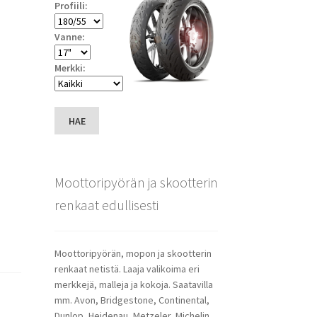
Profiili:
Vanne:
Merkki:
HAE
Moottoripyörän ja skootterin
renkaat edullisesti
Moottoripyörän, mopon ja skootterin
renkaat netistä. Laaja valikoima eri
merkkejä, malleja ja kokoja. Saatavilla
mm. Avon, Bridgestone, Continental,
Dunlop, Heidenau, Metzeler, Michelin,