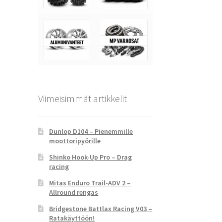
Viimeisimmät artikkelit
Dunlop D104 – Pienemmille
moottoripyörille
Shinko Hook-Up Pro – Drag
racing
Mitas Enduro Trail-ADV 2 –
Allround rengas
Bridgestone Battlax Racing V03 –
Ratakäyttöön!