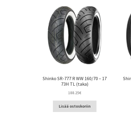
Shinko SR-777 R WW 160/70 – 17
Shi
73H TL (taka)
188.25
€
Lisää ostoskoriin