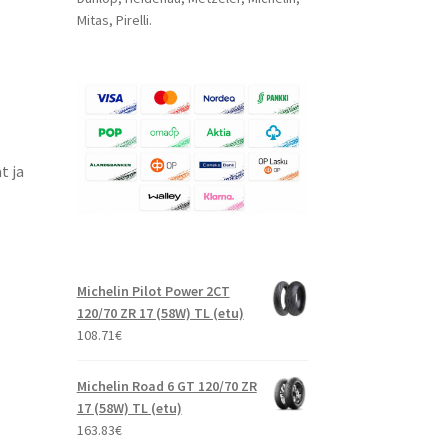
Mitas, Pirelli.
t ja
Michelin Pilot Power 2CT
120/70 ZR 17 (58W) TL (etu)
108.71
€
Michelin Road 6 GT 120/70 ZR
17 (58W) TL (etu)
163.83
€