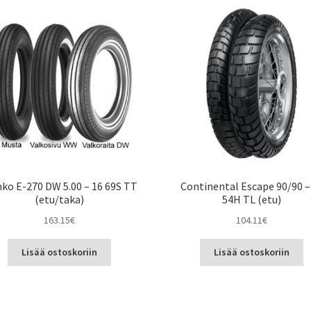
nko E-270 DW 5.00 – 16 69S TT
Continental Escape 90/90 –
(etu/taka)
54H TL (etu)
163.15
€
104.11
€
Lisää ostoskoriin
Lisää ostoskoriin