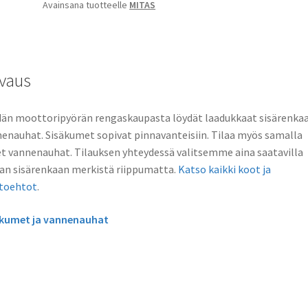
Avainsana tuotteelle
MITAS
vaus
än moottoripyörän rengaskaupasta löydät laadukkaat sisärenkaa
enauhat. Sisäkumet sopivat pinnavanteisiin. Tilaa myös samalla
t vannenauhat. Tilauksen yhteydessä valitsemme aina saatavilla
an sisärenkaan merkistä riippumatta.
Katso kaikki koot ja
htoehtot
.
äkumet ja vannenauhat