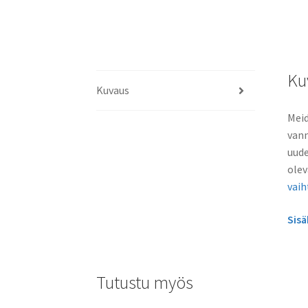
Ku
Kuvaus
Meid
vann
uude
olev
vai
Sis
Tutustu myös