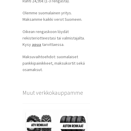
Rahti 24,95€ (1-3 rengasta).
Olemme suomalainen yritys.
Maksamme kaikki verot Suomeen.
Oikean rengaskoon löydät
rekisteriotteestasi tai valmistajalta.
Kysy
apua
tarvittaessa.
Maksuvaihtoehdot: suomalaiset
pankkipainikkeet, maksukortit sekä
osamaksut.
Muut verkkokauppamme