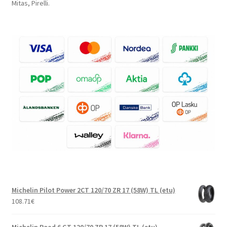
Mitas, Pirelli.
Michelin Pilot Power 2CT 120/70 ZR 17 (58W) TL (etu)
108.71
€
Michelin Road 6 GT 120/70 ZR 17 (58W) TL (etu)