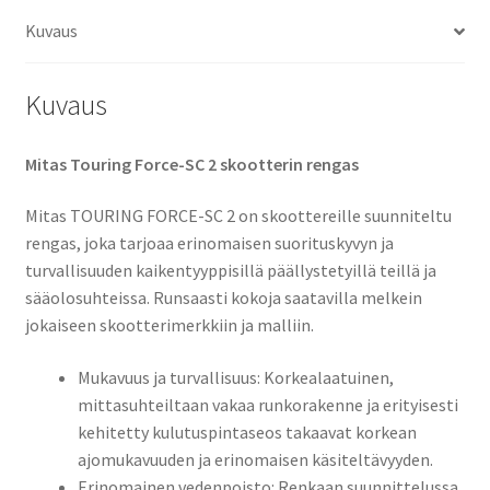
Kuvaus
Kuvaus
Mitas Touring Force-SC 2 skootterin rengas
Mitas TOURING FORCE-SC 2 on skoottereille suunniteltu
rengas, joka tarjoaa erinomaisen suorituskyvyn ja
turvallisuuden kaikentyyppisillä päällystetyillä teillä ja
sääolosuhteissa. Runsaasti kokoja saatavilla melkein
jokaiseen skootterimerkkiin ja malliin.
Mukavuus ja turvallisuus: Korkealaatuinen,
mittasuhteiltaan vakaa runkorakenne ja erityisesti
kehitetty kulutuspintaseos takaavat korkean
ajomukavuuden ja erinomaisen käsiteltävyyden.
Erinomainen vedenpoisto: Renkaan suunnittelussa