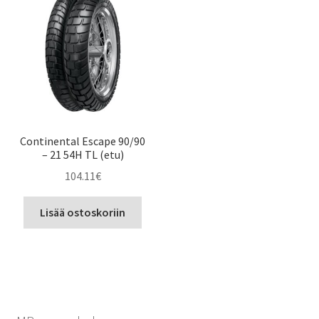
Continental Escape 90/90
– 21 54H TL (etu)
104.11
€
Lisää ostoskoriin