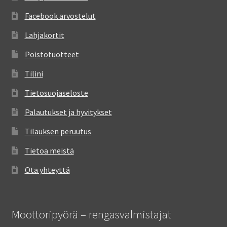
Facebook arvostelut
Lahjakortit
Poistotuotteet
Tilini
Tietosuojaseloste
Palautukset ja hyvitykset
Tilauksen peruutus
Tietoa meistä
Ota yhteyttä
Moottoripyörä – rengasvalmistajat