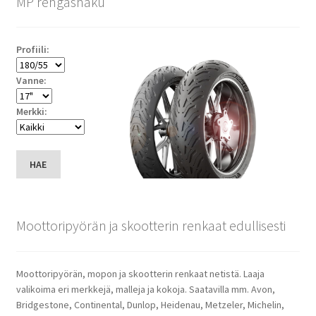
MP rengashaku
Profiili:
Vanne:
Merkki:
HAE
Moottoripyörän ja skootterin renkaat edullisesti
Moottoripyörän, mopon ja skootterin renkaat netistä. Laaja
valikoima eri merkkejä, malleja ja kokoja. Saatavilla mm. Avon,
Bridgestone, Continental, Dunlop, Heidenau, Metzeler, Michelin,