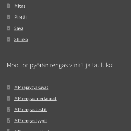
Mitas
Pirelli
Sava
Shinko
Moottoripyörän rengas vinkit ja taulukot
MP räjäytyskuvat
MP rengasmerkinnät
MP rengastestit
MP rengastyypit