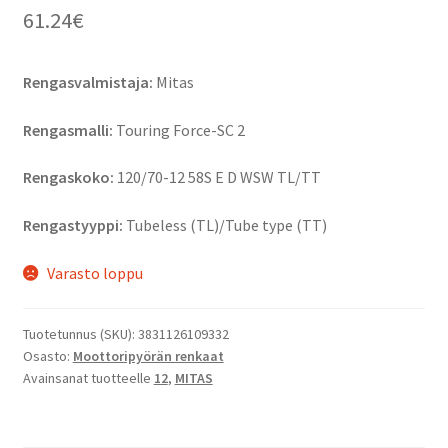
61.24
€
Rengasvalmistaja:
Mitas
Rengasmalli:
Touring Force-SC 2
Rengaskoko:
120/70-12 58S E D WSW TL/TT
Rengastyyppi:
Tubeless (TL)/Tube type (TT)
Varasto loppu
Tuotetunnus (SKU):
3831126109332
Osasto:
Moottoripyörän renkaat
Avainsanat tuotteelle
12
,
MITAS