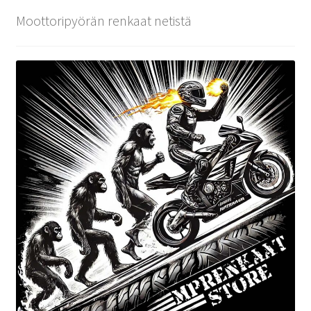
Moottoripyörän renkaat netistä