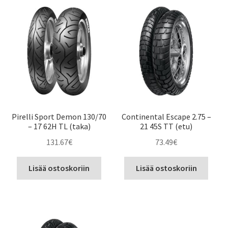
Pirelli Sport Demon 130/70
Continental Escape 2.75 –
– 17 62H TL (taka)
21 45S TT (etu)
131.67
€
73.49
€
Lisää ostoskoriin
Lisää ostoskoriin