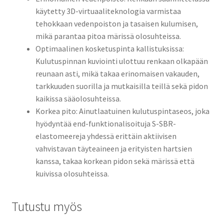
käytetty 3D-virtuaaliteknologia varmistaa
tehokkaan vedenpoiston ja tasaisen kulumisen,
mikä parantaa pitoa märissä olosuhteissa.
Optimaalinen kosketuspinta kallistuksissa:
Kulutuspinnan kuviointi ulottuu renkaan olkapään
reunaan asti, mikä takaa erinomaisen vakauden,
tarkkuuden suorilla ja mutkaisilla teillä sekä pidon
kaikissa sääolosuhteissa.
Korkea pito: Ainutlaatuinen kulutuspintaseos, joka
hyödyntää end-funktionalisoituja S-SBR-
elastomeereja yhdessä erittäin aktiivisen
vahvistavan täyteaineen ja erityisten hartsien
kanssa, takaa korkean pidon sekä märissä että
kuivissa olosuhteissa.
Tutustu myös