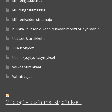
MP rengasuutiset
MP rengasuutuudet
MP renkaiden sisäänajo
Kuinka valitsen oikean renkaan moottoripyörääni?
Uutiset & artikkelit
Tilausohjeet
Usein kysytys kysymykset
Valkosivurenkaat
Valmistajat
MPblogi – uusimmat kirjoitukset!