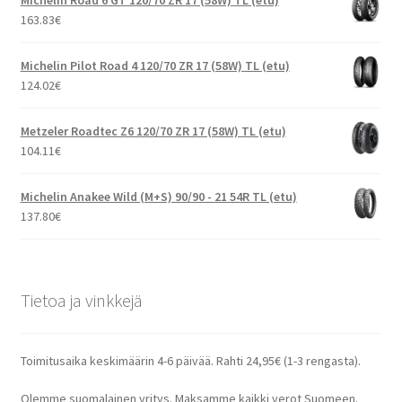
163.83
€
Michelin Pilot Road 4 120/70 ZR 17 (58W) TL (etu)
124.02
€
Metzeler Roadtec Z6 120/70 ZR 17 (58W) TL (etu)
104.11
€
Michelin Anakee Wild (M+S) 90/90 - 21 54R TL (etu)
137.80
€
Tietoa ja vinkkejä
Toimitusaika keskimäärin 4-6 päivää. Rahti 24,95€ (1-3 rengasta).
Olemme suomalainen yritys. Maksamme kaikki verot Suomeen.