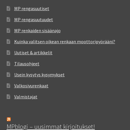
MP rengasuutiset
MP rengasuutuudet
MP renkaiden sisäänajo
Kuinka valitsen oikean renkaan moottoripyörääni?
Uutiset & artikkelit
Tilausohjeet
Usein kysytys kysymykset
Valkosivurenkaat
Valmistajat
MPblogi – uusimmat kirjoitukset!