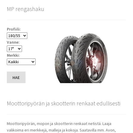
MP rengashaku
Profiili:
Vanne:
Merkki:
HAE
Moottoripyörän ja skootterin renkaat edullisesti
Moottoripyörän, mopon ja skootterin renkaat netistä. Laaja
valikoima eri merkkejä, malleja ja kokoja. Saatavilla mm. Avon,