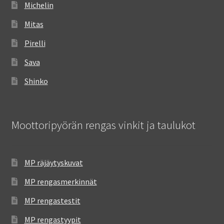
Michelin
Mitas
Pirelli
Sava
Shinko
Moottoripyörän rengas vinkit ja taulukot
MP räjäytyskuvat
MP rengasmerkinnät
MP rengastestit
MP rengastyypit