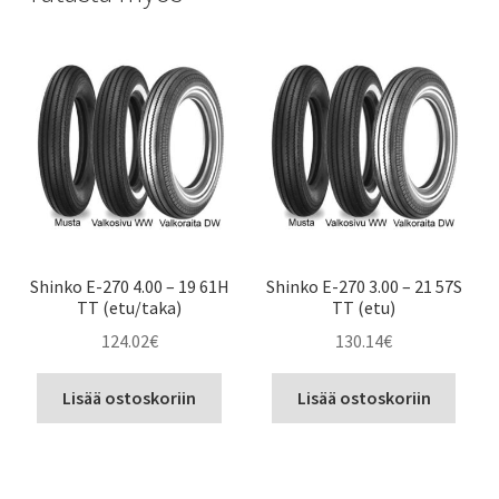
Shinko E-270 4.00 – 19 61H
Shinko E-270 3.00 – 21 57S
TT (etu/taka)
TT (etu)
124.02
€
130.14
€
Lisää ostoskoriin
Lisää ostoskoriin