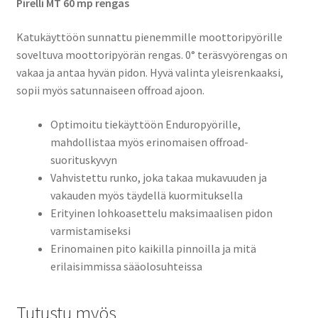
Pirelli MT 60 mp rengas
Katukäyttöön sunnattu pienemmille moottoripyörille
soveltuva moottoripyörän rengas. 0° teräsvyörengas on
vakaa ja antaa hyvän pidon. Hyvä valinta yleisrenkaaksi,
sopii myös satunnaiseen offroad ajoon.
Optimoitu tiekäyttöön Enduropyörille,
mahdollistaa myös erinomaisen offroad-
suorituskyvyn
Vahvistettu runko, joka takaa mukavuuden ja
vakauden myös täydellä kuormituksella
Erityinen lohkoasettelu maksimaalisen pidon
varmistamiseksi
Erinomainen pito kaikilla pinnoilla ja mitä
erilaisimmissa sääolosuhteissa
Tutustu myös