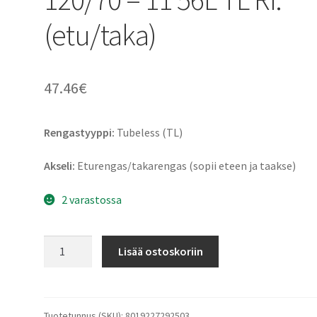
(etu/taka)
47.46
€
Rengastyyppi:
Tubeless (TL)
Akseli:
Eturengas/takarengas (sopii eteen ja taakse)
2 varastossa
Pirelli
Lisää ostoskoriin
Angel
Scooter
120/70
-
Tuotetunnus (SKU):
8019227292503