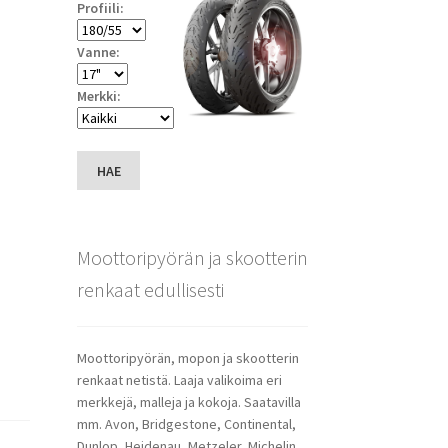
Profiili:
Vanne:
Merkki:
HAE
Moottoripyörän ja skootterin
renkaat edullisesti
Moottoripyörän, mopon ja skootterin
renkaat netistä. Laaja valikoima eri
merkkejä, malleja ja kokoja. Saatavilla
mm. Avon, Bridgestone, Continental,
Dunlop, Heidenau, Metzeler, Michelin,