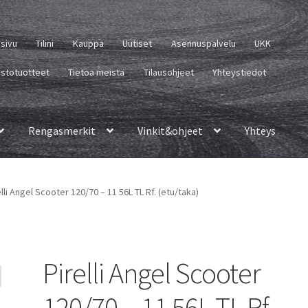
usivu
Tilini
Kauppa
Uutiset
Asennuspalvelu
UKK
istotuotteet
Tietoa meistä
Tilausohjeet
Yhteystiedot
Rengasmerkit
Vinkit&ohjeet
Yhteys
elli Angel Scooter 120/70 – 11 56L TL Rf. (etu/taka)
Pirelli Angel Scooter
120/70 – 11 56L TL Rf.