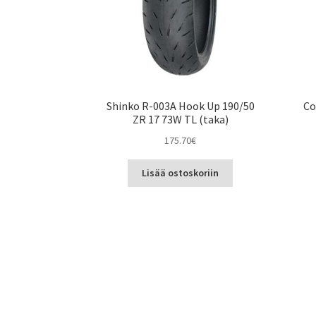
Shinko R-003A Hook Up 190/50
Co
ZR 17 73W TL (taka)
175.70
€
Lisää ostoskoriin