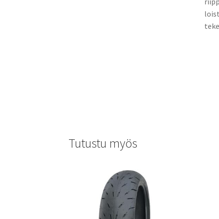
riip
lois
teke
Tutustu myös