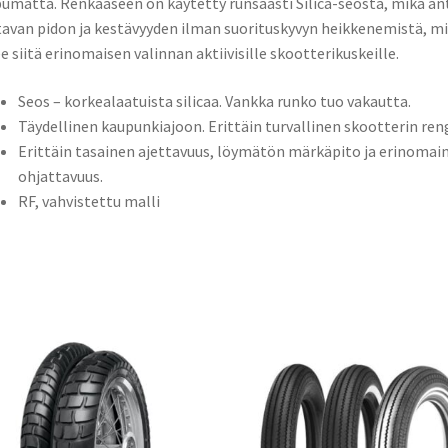
pumatta. Renkaaseen on käytetty runsaasti Silica-seosta, mikä an
tavan pidon ja kestävyyden ilman suorituskyvyn heikkenemistä, m
e siitä erinomaisen valinnan aktiivisille skootterikuskeille.
Seos – korkealaatuista silicaa. Vankka runko tuo vakautta.
Täydellinen kaupunkiajoon. Erittäin turvallinen skootterin ren
Erittäin tasainen ajettavuus, löymätön märkäpito ja erinomai
ohjattavuus.
RF, vahvistettu malli