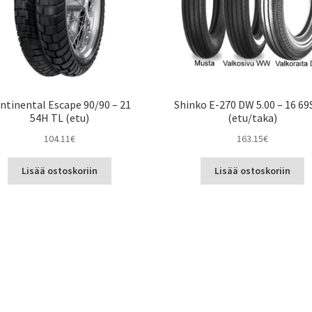
ntinental Escape 90/90 – 21
Shinko E-270 DW 5.00 – 16 69
54H TL (etu)
(etu/taka)
104.11
€
163.15
€
Lisää ostoskoriin
Lisää ostoskoriin