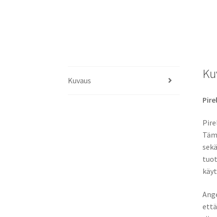
Ku
Kuvaus
Pire
Pire
Tämä
sekä
tuot
käyt
Ange
että