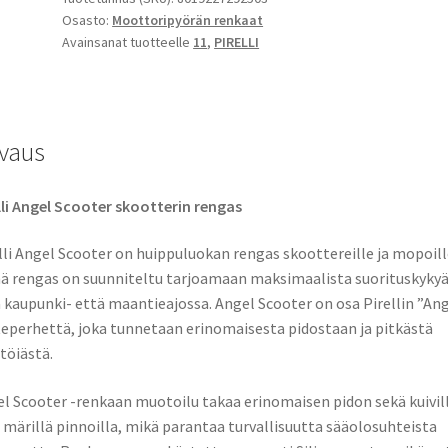
Osasto:
Moottoripyörän renkaat
11
Avainsanat tuotteelle
11
,
PIRELLI
56L
TL
Rf.
(etu/taka)
vaus
määrä
lli Angel Scooter skootterin rengas
lli Angel Scooter on huippuluokan rengas skoottereille ja mopoill
 rengas on suunniteltu tarjoamaan maksimaalista suorituskyky
 kaupunki- että maantieajossa. Angel Scooter on osa Pirellin ”Ang
eperhettä, joka tunnetaan erinomaisesta pidostaan ja pitkästä
töiästä.
l Scooter -renkaan muotoilu takaa erinomaisen pidon sekä kuivil
 märillä pinnoilla, mikä parantaa turvallisuutta sääolosuhteista