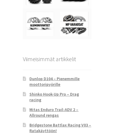
Viimeisimmät artikkelit
Dunlop D104 – Pienemmille
moottoripyörille
Shinko Hook-Up Pro – Drag
racing
Mitas Enduro Trail-ADV 2 –
Allround rengas
Bridgestone Battlax Racing V03 –
Ratakäyttöön!