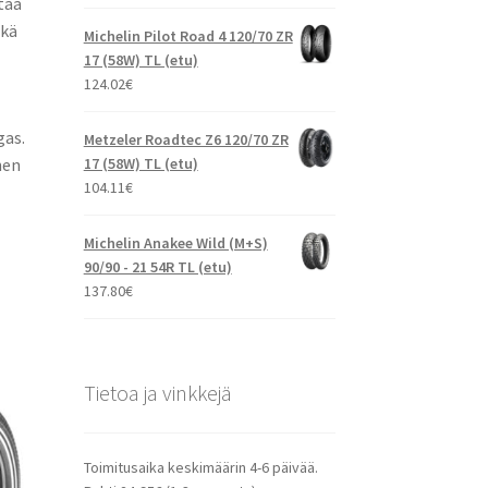
taa
ikä
Michelin Pilot Road 4 120/70 ZR
17 (58W) TL (etu)
124.02
€
gas.
Metzeler Roadtec Z6 120/70 ZR
nen
17 (58W) TL (etu)
104.11
€
Michelin Anakee Wild (M+S)
90/90 - 21 54R TL (etu)
137.80
€
Tietoa ja vinkkejä
Toimitusaika keskimäärin 4-6 päivää.