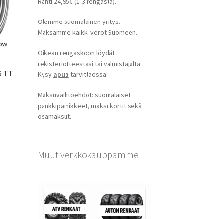
Rahti 24,95€ (1-3 rengasta).
Olemme suomalainen yritys.
Maksamme kaikki verot Suomeen.
Oikean rengaskoon löydät
rekisteriotteestasi tai valmistajalta.
S TT
Kysy
apua
tarvittaessa.
Maksuvaihtoehdot: suomalaiset
pankkipainikkeet, maksukortit sekä
osamaksut.
Muut verkkokauppamme