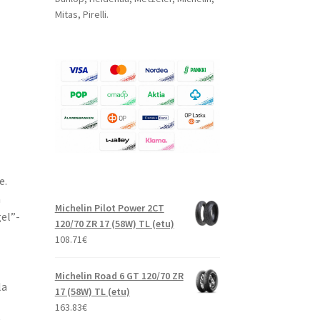
Mitas, Pirelli.
e.
ä
Michelin Pilot Power 2CT
el”-
120/70 ZR 17 (58W) TL (etu)
108.71
€
Michelin Road 6 GT 120/70 ZR
la
17 (58W) TL (etu)
163.83
€