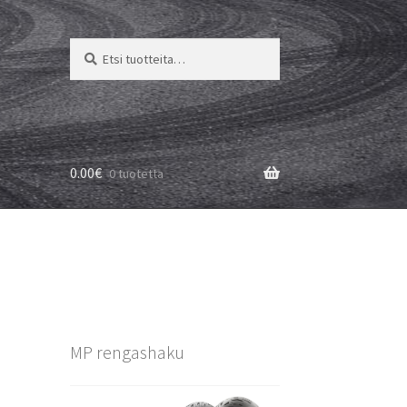
Etsi:
Haku
0.00
€
0 tuotetta
MP rengashaku