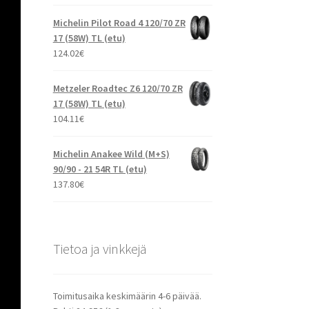
Michelin Pilot Road 4 120/70 ZR
17 (58W) TL (etu)
124.02
€
Metzeler Roadtec Z6 120/70 ZR
17 (58W) TL (etu)
104.11
€
Michelin Anakee Wild (M+S)
90/90 - 21 54R TL (etu)
137.80
€
Tietoa ja vinkkejä
Toimitusaika keskimäärin 4-6 päivää.