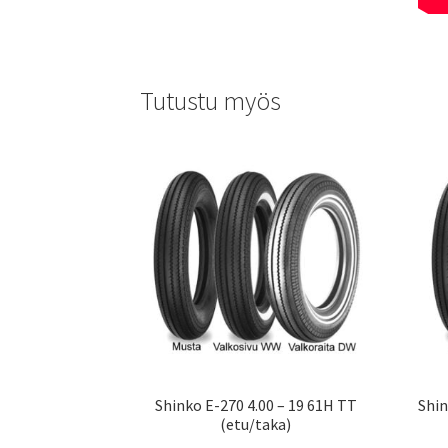
Tutustu myös
Shinko E-270 4.00 – 19 61H TT
Shin
(etu/taka)