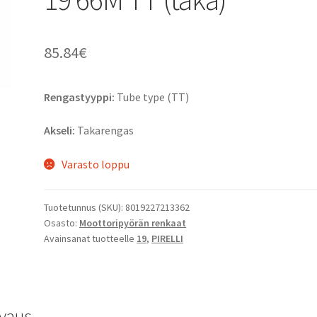
85.84
€
Rengastyyppi:
Tube type (TT)
Akseli:
Takarengas
Varasto loppu
Tuotetunnus (SKU):
8019227213362
Osasto:
Moottoripyörän renkaat
Avainsanat tuotteelle
19
,
PIRELLI
vaus