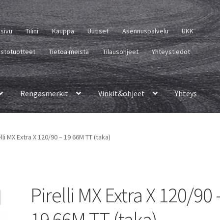
usivu
Tilini
Kauppa
Uutiset
Asennuspalvelu
UKK
istotuotteet
Tietoa meistä
Tilausohjeet
Yhteystiedot
Rengasmerkit
Vinkit&ohjeet
Yhteys
elli MX Extra X 120/90 – 19 66M TT (taka)
Pirelli MX Extra X 120/90 
19 66M TT (taka)