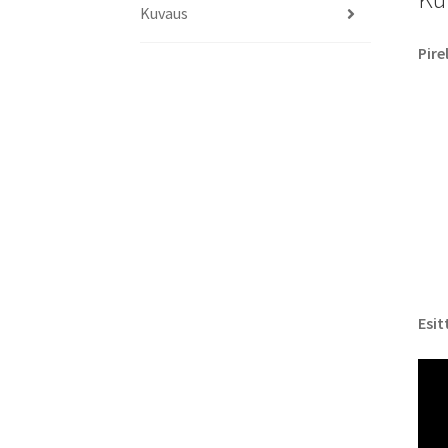
Kuvaus
Pire
Esit