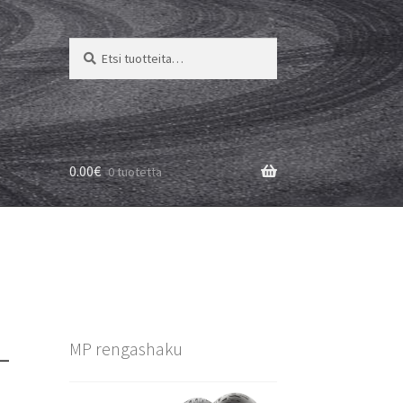
Etsi:
Haku
0.00
€
0 tuotetta
–
MP rengashaku