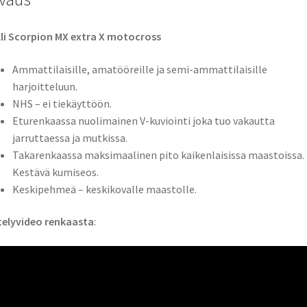
lli Scorpion MX extra X motocross
Ammattilaisille, amatööreille ja semi-ammattilaisille
harjoitteluun.
NHS – ei tiekäyttöön.
Eturenkaassa nuolimainen V-kuviointi joka tuo vakautta
jarruttaessa ja mutkissa.
Takarenkaassa maksimaalinen pito kaikenlaisissa maastoissa.
Kestävä kumiseos.
Keskipehmeä – keskikovalle maastolle.
telyvideo renkaasta
: