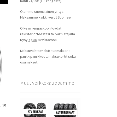
Rahti 24,95€ (1-3 rengasta).
Olemme suomalainen yritys.
Maksamme kaikki verot Suomeen.
Oikean rengaskoon löydät
rekisteriotteestasi tai valmistajalta.
Kysy
apua
tarvittaessa.
Maksuvaihtoehdot: suomalaiset
pankkipainikkeet, maksukortit sekä
osamaksut.
Muut verkkokauppamme
– 15