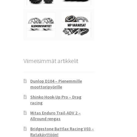
Viimeisimmät artikkelit
Dunlop D104 – Pienemmille
moottoripyörille
Shinko Hook-Up Pro – Drag
racing
Mitas Enduro Trail-ADV 2 –
Allround rengas
Bridgestone Battlax Racing V03 –
Ratakäyttöön!