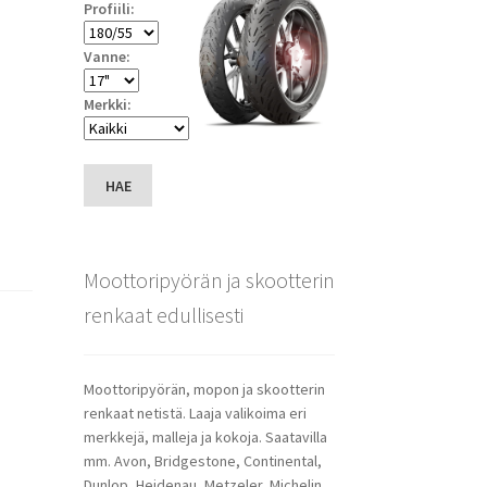
Profiili:
Vanne:
Merkki:
HAE
Moottoripyörän ja skootterin
renkaat edullisesti
Moottoripyörän, mopon ja skootterin
renkaat netistä. Laaja valikoima eri
merkkejä, malleja ja kokoja. Saatavilla
mm. Avon, Bridgestone, Continental,
Dunlop, Heidenau, Metzeler, Michelin,