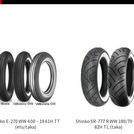
ko E-270 WW 4.00 – 19 61H TT
Shinko SR-777 R WW 180/70 
(etu/taka)
82H TL (taka)