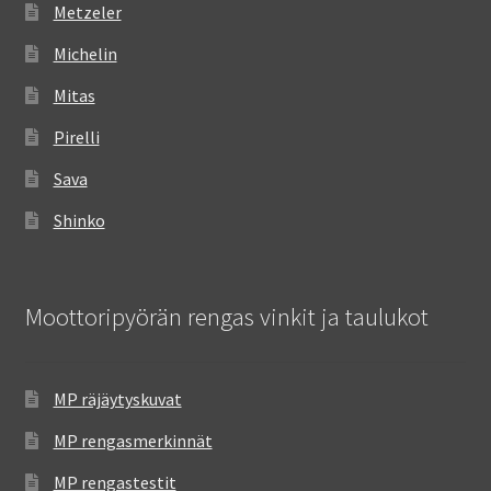
Metzeler
Michelin
Mitas
Pirelli
Sava
Shinko
Moottoripyörän rengas vinkit ja taulukot
MP räjäytyskuvat
MP rengasmerkinnät
MP rengastestit