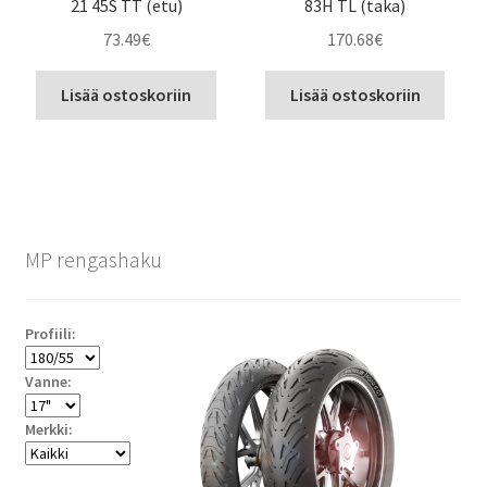
21 45S TT (etu)
83H TL (taka)
73.49
€
170.68
€
Lisää ostoskoriin
Lisää ostoskoriin
MP rengashaku
Profiili:
Vanne:
Merkki: