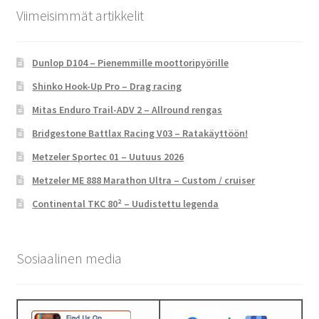
Viimeisimmät artikkelit
Dunlop D104 – Pienemmille moottoripyörille
Shinko Hook-Up Pro – Drag racing
Mitas Enduro Trail-ADV 2 – Allround rengas
Bridgestone Battlax Racing V03 – Ratakäyttöön!
Metzeler Sportec 01 – Uutuus 2026
Metzeler ME 888 Marathon Ultra – Custom / cruiser
Continental TKC 80² – Uudistettu legenda
Sosiaalinen media