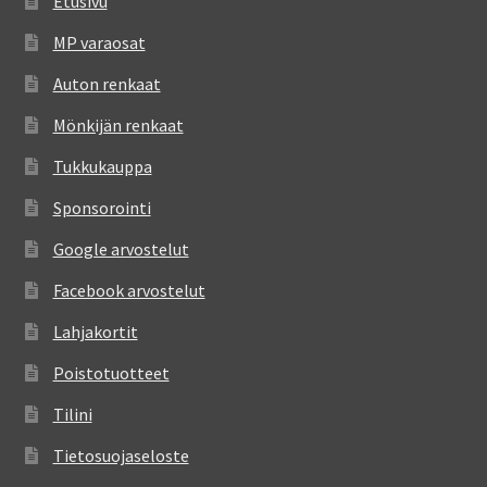
Etusivu
MP varaosat
Auton renkaat
Mönkijän renkaat
Tukkukauppa
Sponsorointi
Google arvostelut
Facebook arvostelut
Lahjakortit
Poistotuotteet
Tilini
Tietosuojaseloste