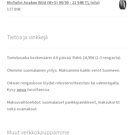
Michelin Anakee Wild (M+S) 90/90 - 21 54R TL (etu)
137.80
€
Tietoa ja vinkkejä
Toimitusaika keskimäärin 4-6 päivää. Rahti 24,95€ (1-3 rengasta).
Olemme suomalainen yritys. Maksamme kaikki verot Suomeen.
Oikean rengaskoon löydät rekisteriotteestasi tai valmistajalta.
Kysy
apua
tarvittaessa.
Maksuvaihtoehdot: suomalaiset pankkipainikkeet, maksukortit
sekä osamaksut.
Muut verkkokauppamme