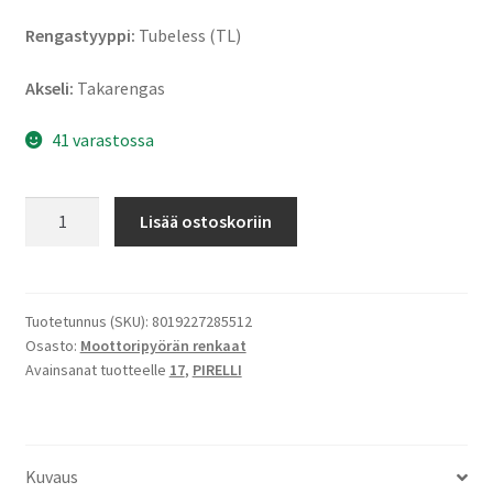
Rengastyyppi:
Tubeless (TL)
Akseli:
Takarengas
41 varastossa
Pirelli
Lisää ostoskoriin
Diablo
Rosso
III
150/60
Tuotetunnus (SKU):
8019227285512
Osasto:
Moottoripyörän renkaat
R
Avainsanat tuotteelle
17
,
PIRELLI
17
66H
TL
(taka)
Kuvaus
määrä