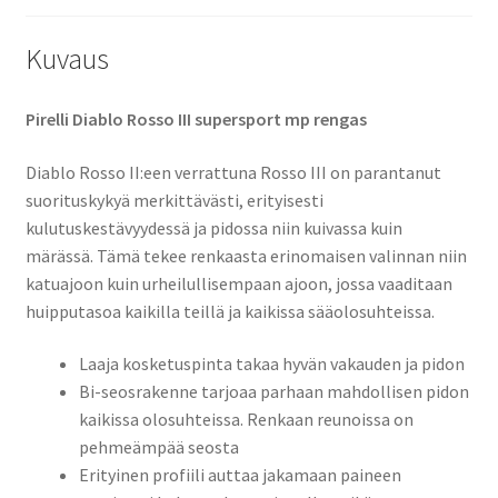
Kuvaus
Pirelli Diablo Rosso III supersport mp rengas
Diablo Rosso II:een verrattuna Rosso III on parantanut
suorituskykyä merkittävästi, erityisesti
kulutuskestävyydessä ja pidossa niin kuivassa kuin
märässä. Tämä tekee renkaasta erinomaisen valinnan niin
katuajoon kuin urheilullisempaan ajoon, jossa vaaditaan
huipputasoa kaikilla teillä ja kaikissa sääolosuhteissa.
Laaja kosketuspinta takaa hyvän vakauden ja pidon
Bi-seosrakenne tarjoaa parhaan mahdollisen pidon
kaikissa olosuhteissa. Renkaan reunoissa on
pehmeämpää seosta
Erityinen profiili auttaa jakamaan paineen