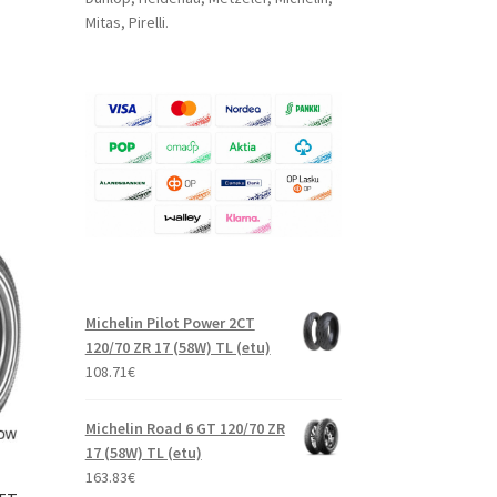
Mitas, Pirelli.
Michelin Pilot Power 2CT
120/70 ZR 17 (58W) TL (etu)
108.71
€
Michelin Road 6 GT 120/70 ZR
17 (58W) TL (etu)
163.83
€