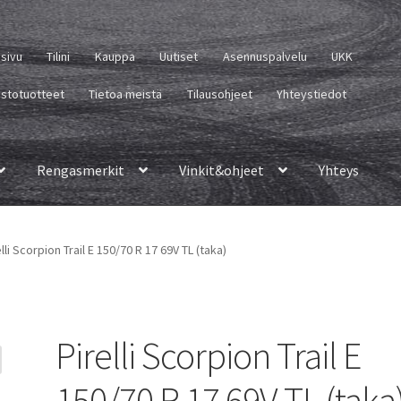
usivu
Tilini
Kauppa
Uutiset
Asennuspalvelu
UKK
istotuotteet
Tietoa meistä
Tilausohjeet
Yhteystiedot
Rengasmerkit
Vinkit&ohjeet
Yhteys
lli Scorpion Trail E 150/70 R 17 69V TL (taka)
Pirelli Scorpion Trail E
150/70 R 17 69V TL (taka