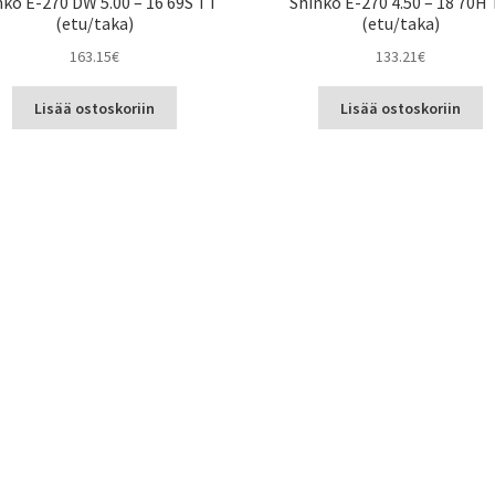
nko E-270 DW 5.00 – 16 69S TT
Shinko E-270 4.50 – 18 70H
(etu/taka)
(etu/taka)
163.15
€
133.21
€
Lisää ostoskoriin
Lisää ostoskoriin