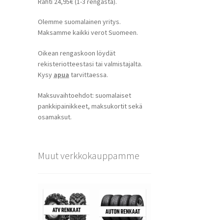
Rahti 24,95€ (1-3 rengasta).
Olemme suomalainen yritys.
Maksamme kaikki verot Suomeen.
Oikean rengaskoon löydät
rekisteriotteestasi tai valmistajalta.
Kysy
apua
tarvittaessa.
Maksuvaihtoehdot: suomalaiset
pankkipainikkeet, maksukortit sekä
osamaksut.
Muut verkkokauppamme