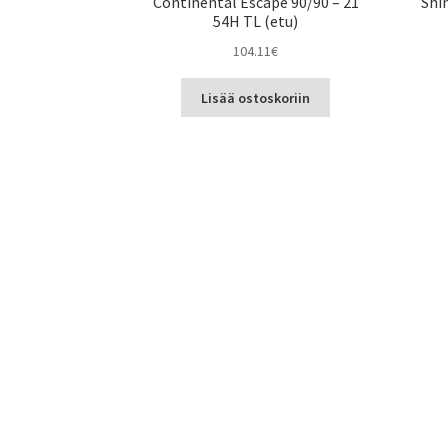
Continental Escape 90/90 – 21
Shi
54H TL (etu)
104.11
€
Lisää ostoskoriin