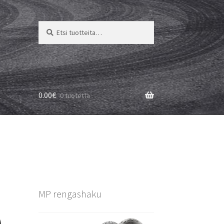
Etsi:
Haku
0.00
€
0 tuotetta
MP rengashaku
)