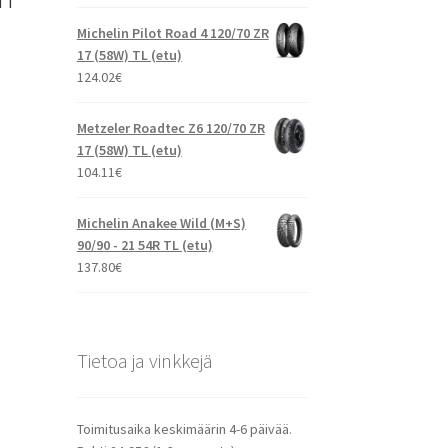
 TT
Michelin Pilot Road 4 120/70 ZR
17 (58W) TL (etu)
124.02
€
Metzeler Roadtec Z6 120/70 ZR
17 (58W) TL (etu)
104.11
€
Michelin Anakee Wild (M+S)
90/90 - 21 54R TL (etu)
137.80
€
Tietoa ja vinkkejä
Toimitusaika keskimäärin 4-6 päivää.