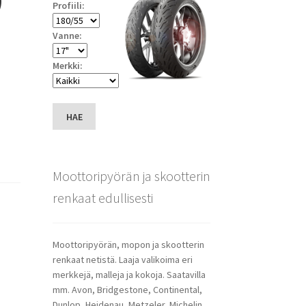
Profiili:
Vanne:
Merkki:
HAE
Moottoripyörän ja skootterin
renkaat edullisesti
Moottoripyörän, mopon ja skootterin
renkaat netistä. Laaja valikoima eri
merkkejä, malleja ja kokoja. Saatavilla
mm. Avon, Bridgestone, Continental,
Dunlop, Heidenau, Metzeler, Michelin,