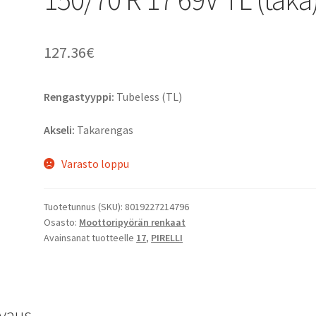
127.36
€
Rengastyyppi:
Tubeless (TL)
Akseli:
Takarengas
Varasto loppu
Tuotetunnus (SKU):
8019227214796
Osasto:
Moottoripyörän renkaat
Avainsanat tuotteelle
17
,
PIRELLI
vaus