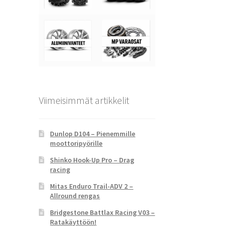
Viimeisimmät artikkelit
Dunlop D104 – Pienemmille
moottoripyörille
Shinko Hook-Up Pro – Drag
racing
Mitas Enduro Trail-ADV 2 –
Allround rengas
Bridgestone Battlax Racing V03 –
Ratakäyttöön!