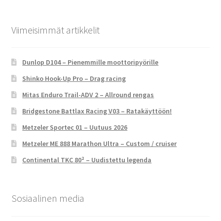
Viimeisimmät artikkelit
Dunlop D104 – Pienemmille moottoripyörille
Shinko Hook-Up Pro – Drag racing
Mitas Enduro Trail-ADV 2 – Allround rengas
Bridgestone Battlax Racing V03 – Ratakäyttöön!
Metzeler Sportec 01 – Uutuus 2026
Metzeler ME 888 Marathon Ultra – Custom / cruiser
Continental TKC 80² – Uudistettu legenda
Sosiaalinen media