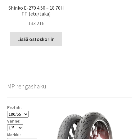
Shinko E-270 4.50 – 18 70H
TT (etu/taka)
133.21
€
Lisää ostoskoriin
MP rengashaku
Profiili:
Vanne:
Merkki: