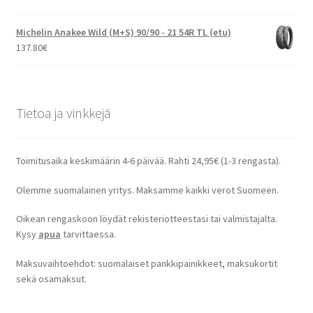
Michelin Anakee Wild (M+S) 90/90 - 21 54R TL (etu)
137.80
€
Tietoa ja vinkkejä
Toimitusaika keskimäärin 4-6 päivää. Rahti 24,95€ (1-3 rengasta).
Olemme suomalainen yritys. Maksamme kaikki verot Suomeen.
Oikean rengaskoon löydät rekisteriotteestasi tai valmistajalta.
Kysy
apua
tarvittaessa.
Maksuvaihtoehdot: suomalaiset pankkipainikkeet, maksukortit
sekä osamaksut.