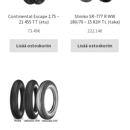
Continental Escape 2.75 –
Shinko SR-777 R WW
21 45S TT (etu)
180/70 – 15 82H TL (taka)
73.49
€
222.14
€
Lisää ostoskoriin
Lisää ostoskoriin