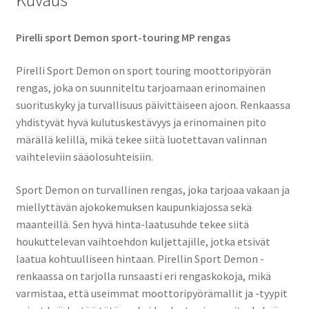
Kuvaus
Pirelli sport Demon sport-touring MP rengas
Pirelli Sport Demon on sport touring moottoripyörän
rengas, joka on suunniteltu tarjoamaan erinomainen
suorituskyky ja turvallisuus päivittäiseen ajoon. Renkaassa
yhdistyvät hyvä kulutuskestävyys ja erinomainen pito
märällä kelillä, mikä tekee siitä luotettavan valinnan
vaihteleviin sääolosuhteisiin.
Sport Demon on turvallinen rengas, joka tarjoaa vakaan ja
miellyttävän ajokokemuksen kaupunkiajossa sekä
maanteillä. Sen hyvä hinta-laatusuhde tekee siitä
houkuttelevan vaihtoehdon kuljettajille, jotka etsivät
laatua kohtuulliseen hintaan. Pirellin Sport Demon -
renkaassa on tarjolla runsaasti eri rengaskokoja, mikä
varmistaa, että useimmat moottoripyörämallit ja -tyypit