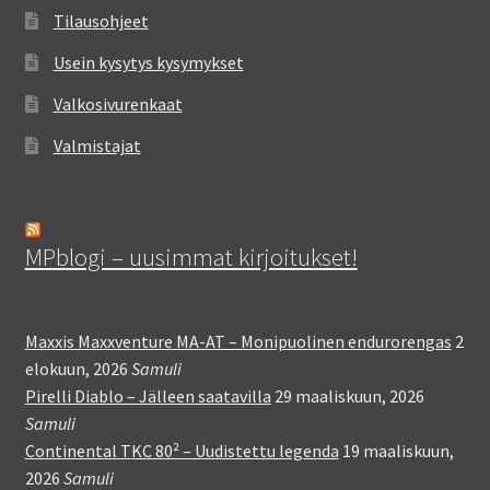
Tilausohjeet
Usein kysytys kysymykset
Valkosivurenkaat
Valmistajat
MPblogi – uusimmat kirjoitukset!
Maxxis Maxxventure MA-AT – Monipuolinen endurorengas
2
elokuun, 2026
Samuli
Pirelli Diablo – Jälleen saatavilla
29 maaliskuun, 2026
Samuli
Continental TKC 80² – Uudistettu legenda
19 maaliskuun,
2026
Samuli