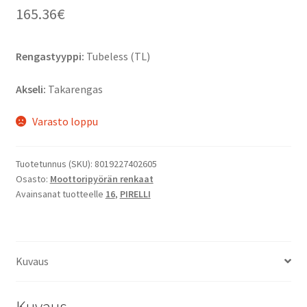
165.36
€
Rengastyyppi:
Tubeless (TL)
Akseli:
Takarengas
Varasto loppu
Tuotetunnus (SKU):
8019227402605
Osasto:
Moottoripyörän renkaat
Avainsanat tuotteelle
16
,
PIRELLI
Kuvaus