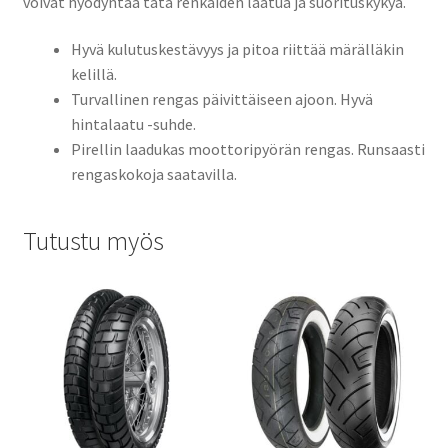
voivat hyödyntää tätä renkaiden laatua ja suorituskykyä.
Hyvä kulutuskestävyys ja pitoa riittää märälläkin
kelillä.
Turvallinen rengas päivittäiseen ajoon. Hyvä
hintalaatu -suhde.
Pirellin laadukas moottoripyörän rengas. Runsaasti
rengaskokoja saatavilla.
Tutustu myös