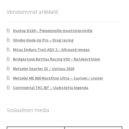
Viimeisimmät artikkelit
Dunlop D104 – Pienemmille moottoripyörille
Shinko Hook-Up Pro – Drag racing
Mitas Enduro Trail-ADV 2 – Allround rengas
Bridgestone Battlax Racing V03 – Ratakäyttöön!
Metzeler Sportec 01 – Uutuus 2026
Metzeler ME 888 Marathon Ultra – Custom / cruiser
Continental TKC 80² – Uudistettu legenda
Sosiaalinen media