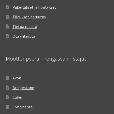
Palautukset ja hyvitykset
Tilauksen peruutus
Tietoa meistä
Ota yhteyttä
Moottoripyörä – rengasvalmistajat
Avon
Bridgestone
Coker
Continental