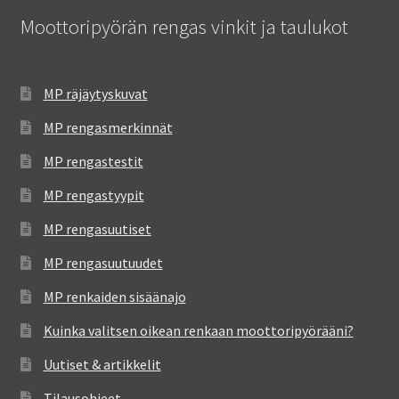
Moottoripyörän rengas vinkit ja taulukot
MP räjäytyskuvat
MP rengasmerkinnät
MP rengastestit
MP rengastyypit
MP rengasuutiset
MP rengasuutuudet
MP renkaiden sisäänajo
Kuinka valitsen oikean renkaan moottoripyörääni?
Uutiset & artikkelit
Tilausohjeet