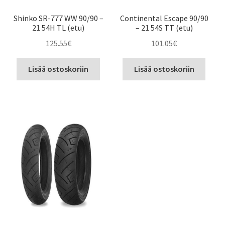
Shinko SR-777 WW 90/90 –
Continental Escape 90/90
21 54H TL (etu)
– 21 54S TT (etu)
125.55
€
101.05
€
Lisää ostoskoriin
Lisää ostoskoriin