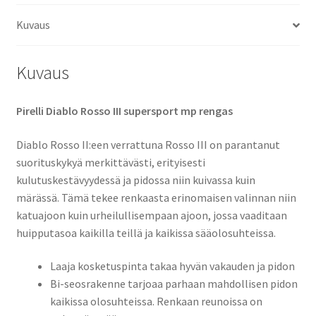
(taka)
Kuvaus
määrä
Kuvaus
Pirelli Diablo Rosso III supersport mp rengas
Diablo Rosso II:een verrattuna Rosso III on parantanut
suorituskykyä merkittävästi, erityisesti
kulutuskestävyydessä ja pidossa niin kuivassa kuin
märässä. Tämä tekee renkaasta erinomaisen valinnan niin
katuajoon kuin urheilullisempaan ajoon, jossa vaaditaan
huipputasoa kaikilla teillä ja kaikissa sääolosuhteissa.
Laaja kosketuspinta takaa hyvän vakauden ja pidon
Bi-seosrakenne tarjoaa parhaan mahdollisen pidon
kaikissa olosuhteissa. Renkaan reunoissa on