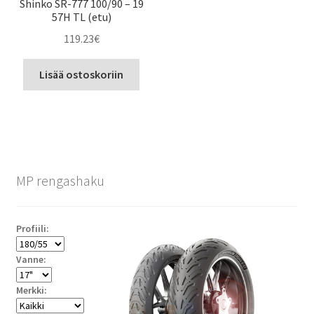
Shinko SR-777 100/90 – 19
57H TL (etu)
119.23
€
Lisää ostoskoriin
MP rengashaku
Profiili:
Vanne:
Merkki: