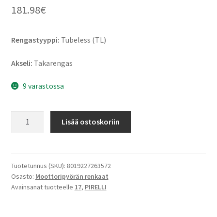
181.98
€
Rengastyyppi:
Tubeless (TL)
Akseli:
Takarengas
9 varastossa
Pirelli
Lisää ostoskoriin
Diablo
Rosso
III
190/50
Tuotetunnus (SKU):
8019227263572
Osasto:
Moottoripyörän renkaat
ZR
Avainsanat tuotteelle
17
,
PIRELLI
17
(73W)
TL