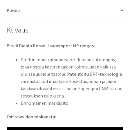
(taka)
Kuvaus
määrä
Kuvaus
Pirelli Diablo Rosso II supersport MP rengas
Pirellin moderni supersport-luokan katurengas,
joka nostaa katurenkaiden toimivuuden kaikissa
oloissa uudelle tasolle. Patentoitu EPT-teknologia
varmistaa optimaalisen kosketuspinnan ja pidon
kaikissa olosuhteissa. Laajan Supersport MM-sarjan
testauksen tuloksena.
Erinomainen märkäpito.
Esittelyvideo renkaasta
: