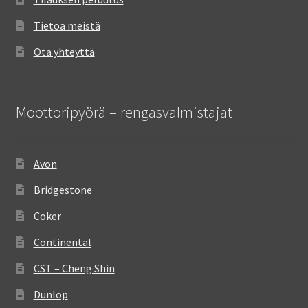
Tietoa meistä
Ota yhteyttä
Moottoripyörä – rengasvalmistajat
Avon
Bridgestone
Coker
Continental
CST – Cheng Shin
Dunlop