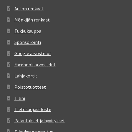
Auton renkaat
Mönkijän renkaat
Tukkukauppa
Sponsorointi
Google arvostelut
Facebook arvostelut
Lahjakortit
Poistotuotteet
Tilini
Tietosuojaseloste
Palautukset ja hyvitykset
Tilauksen peruutus