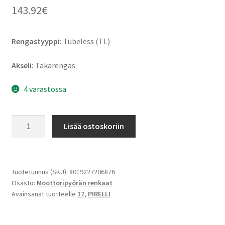
143.92
€
Rengastyyppi:
Tubeless (TL)
Akseli:
Takarengas
4 varastossa
Pirelli
Lisää ostoskoriin
Diablo
Rosso
II
190/55
Tuotetunnus (SKU):
8019227206876
Osasto:
Moottoripyörän renkaat
ZR
Avainsanat tuotteelle
17
,
PIRELLI
17
(75W)
TL