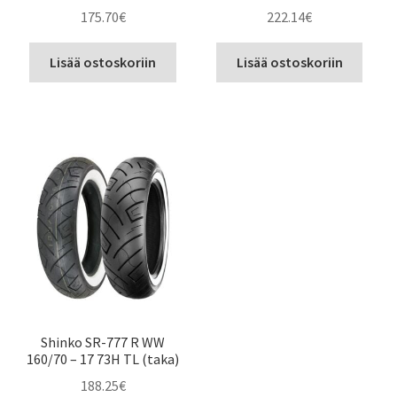
175.70
€
222.14
€
Lisää ostoskoriin
Lisää ostoskoriin
Shinko SR-777 R WW
160/70 – 17 73H TL (taka)
188.25
€