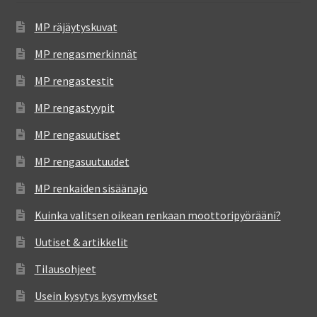
MP räjäytyskuvat
MP rengasmerkinnät
MP rengastestit
MP rengastyypit
MP rengasuutiset
MP rengasuutuudet
MP renkaiden sisäänajo
Kuinka valitsen oikean renkaan moottoripyörääni?
Uutiset & artikkelit
Tilausohjeet
Usein kysytys kysymykset