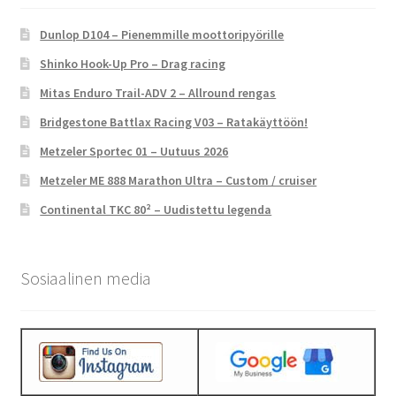
Dunlop D104 – Pienemmille moottoripyörille
Shinko Hook-Up Pro – Drag racing
Mitas Enduro Trail-ADV 2 – Allround rengas
Bridgestone Battlax Racing V03 – Ratakäyttöön!
Metzeler Sportec 01 – Uutuus 2026
Metzeler ME 888 Marathon Ultra – Custom / cruiser
Continental TKC 80² – Uudistettu legenda
Sosiaalinen media