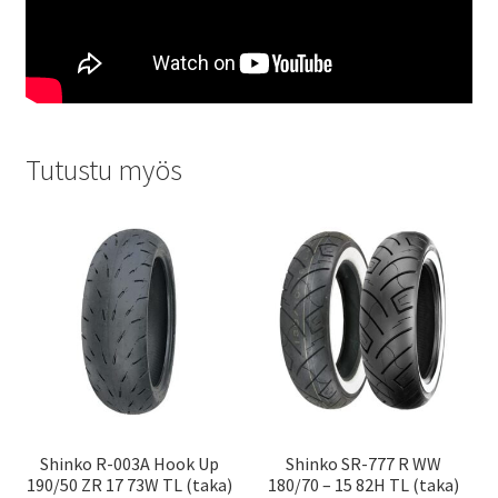
Tutustu myös
Shinko R-003A Hook Up
Shinko SR-777 R WW
190/50 ZR 17 73W TL (taka)
180/70 – 15 82H TL (taka)