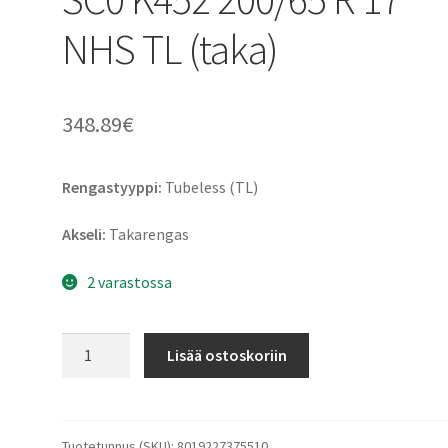
NHS TL (taka)
348.89
€
Rengastyyppi:
Tubeless (TL)
Akseli:
Takarengas
2 varastossa
Pirelli
Lisää ostoskoriin
Diablo
Superbike
SC0
K452
Tuotetunnus (SKU):
8019227375510