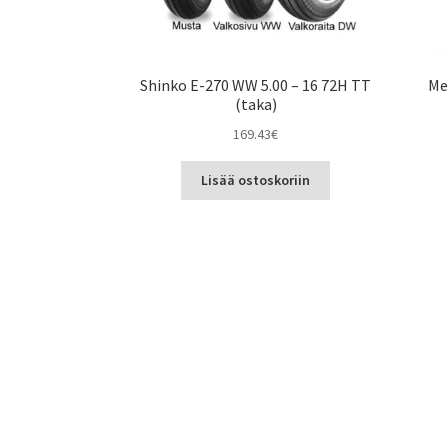
Shinko E-270 WW 5.00 – 16 72H TT
Me
(taka)
169.43
€
Lisää ostoskoriin