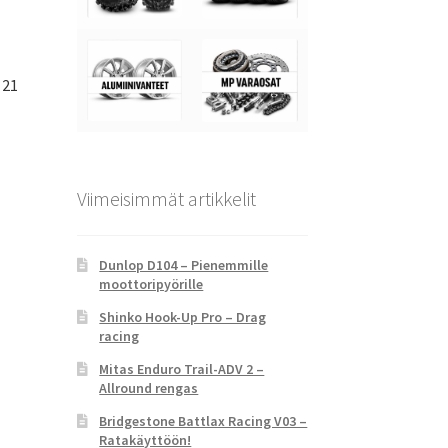
 21
Viimeisimmät artikkelit
Dunlop D104 – Pienemmille
moottoripyörille
Shinko Hook-Up Pro – Drag
racing
Mitas Enduro Trail-ADV 2 –
Allround rengas
Bridgestone Battlax Racing V03 –
Ratakäyttöön!