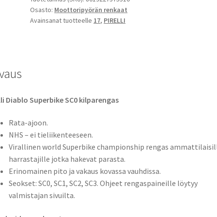
Osasto:
Moottoripyörän renkaat
200/65
Avainsanat tuotteelle
17
,
PIRELLI
R
17
NHS
TL
vaus
(taka)
määrä
lli Diablo Superbike SC0 kilparengas
Rata-ajoon.
NHS – ei tieliikenteeseen.
Virallinen world Superbike championship rengas ammattilaisill
harrastajille jotka hakevat parasta.
Erinomainen pito ja vakaus kovassa vauhdissa.
Seokset: SC0, SC1, SC2, SC3. Ohjeet rengaspaineille löytyy
valmistajan sivuilta.