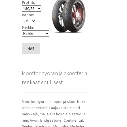
Profiili:
Vanne:
Merkki:
HAE
Moottoripyörän ja skootterin
renkaat edullisesti
Moottoripyörän, mopon ja skootterin
renkaat netistä. Laaja valikoima eri
merkkejä, malleja ja kokoja. Saatavilla
mm. Avon, Bridgestone, Continental,
Dunlop, Heidenau, Metzeler, Michelin,