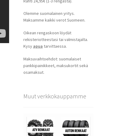
Rahti 24,95€ (1-3 rengasta).
Olemme suomalainen yritys.
Maksamme kaikki verot Suomeen.
Oikean rengaskoon löydät
rekisteriotteestasi tai valmistajalta.
Kysy
apua
tarvittaessa.
Maksuvaihtoehdot: suomalaiset
pankkipainikkeet, maksukortit sekä
osamaksut.
Muut verkkokauppamme