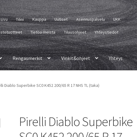
usivu
Tilini
Kauppa
Uutiset
Asennuspalvelu
UKK
istotuotteet
Tietoa meistä
Tilausohjeet
Yhteystiedot
Rengasmerkit
Vinkit&ohjeet
Yhteys
elli Diablo Superbike SC0 K452 200/65 R 17 NHS TL (taka)
Pirelli Diablo Superbike
SC0 K452 200/65 R 17