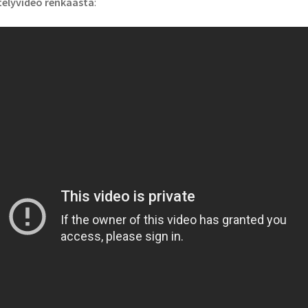
telyvideo renkaasta
: