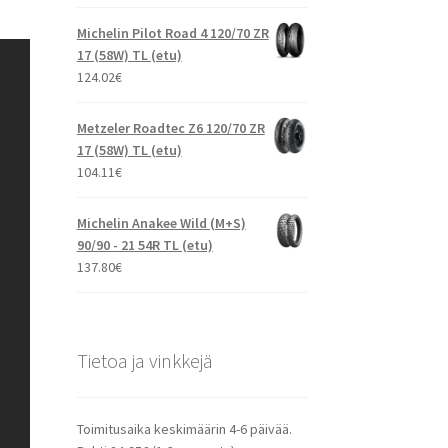
Michelin Pilot Road 4 120/70 ZR
17 (58W) TL (etu)
124.02
€
Metzeler Roadtec Z6 120/70 ZR
17 (58W) TL (etu)
104.11
€
Michelin Anakee Wild (M+S)
90/90 - 21 54R TL (etu)
137.80
€
Tietoa ja vinkkejä
Toimitusaika keskimäärin 4-6 päivää.