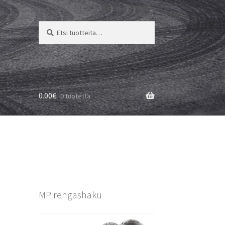
Etsi:
Haku
0.00
€
0 tuotetta
MP rengashaku