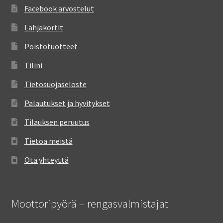
Facebook arvostelut
Lahjakortit
Poistotuotteet
Tilini
Tietosuojaseloste
Palautukset ja hyvitykset
Tilauksen peruutus
Tietoa meistä
Ota yhteyttä
Moottoripyörä – rengasvalmistajat