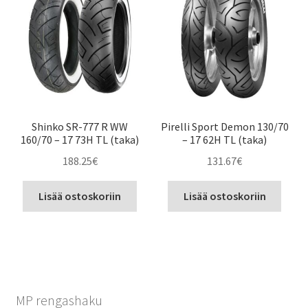
Shinko SR-777 R WW
Pirelli Sport Demon 130/70
160/70 – 17 73H TL (taka)
– 17 62H TL (taka)
188.25
€
131.67
€
Lisää ostoskoriin
Lisää ostoskoriin
MP rengashaku