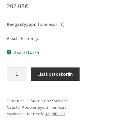
207.08
€
Rengastyyppi:
Tubeless (TL)
Akseli:
Eturengas
2 varastossa
Pirelli
Lisää ostoskoriin
Diablo
Powercruiser
160/60
R
Tuotetunnus (SKU):
8019227458756
Osasto:
Moottoripyörän renkaat
18
Avainsanat tuotteelle
18
,
PIRELLI
70V
TL
(etu)