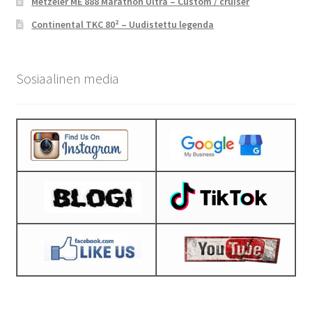
Metzeler ME 888 Marathon Ultra – Custom / cruiser
Continental TKC 80² – Uudistettu legenda
Sosiaalinen media