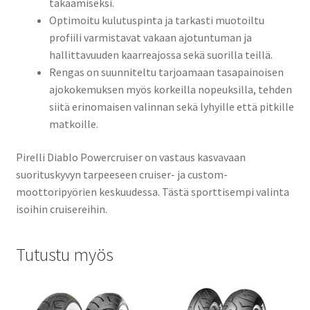
takaamiseksi.
Optimoitu kulutuspinta ja tarkasti muotoiltu
profiili varmistavat vakaan ajotuntuman ja
hallittavuuden kaarreajossa sekä suorilla teillä.
Rengas on suunniteltu tarjoamaan tasapainoisen
ajokokemuksen myös korkeilla nopeuksilla, tehden
siitä erinomaisen valinnan sekä lyhyille että pitkille
matkoille.
Pirelli Diablo Powercruiser on vastaus kasvavaan
suorituskyvyn tarpeeseen cruiser- ja custom-
moottoripyörien keskuudessa. Tästä sporttisempi valinta
isoihin cruisereihin.
Tutustu myös