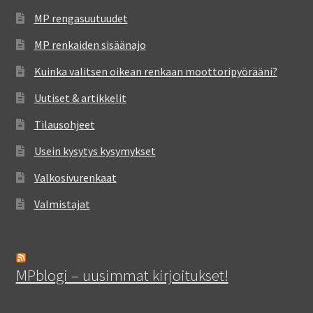
MP rengasuutuudet
MP renkaiden sisäänajo
Kuinka valitsen oikean renkaan moottoripyörääni?
Uutiset & artikkelit
Tilausohjeet
Usein kysytys kysymykset
Valkosivurenkaat
Valmistajat
MPblogi – uusimmat kirjoitukset!