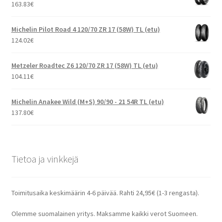
163.83
€
Michelin Pilot Road 4 120/70 ZR 17 (58W) TL (etu)
124.02
€
Metzeler Roadtec Z6 120/70 ZR 17 (58W) TL (etu)
104.11
€
Michelin Anakee Wild (M+S) 90/90 - 21 54R TL (etu)
137.80
€
Tietoa ja vinkkejä
Toimitusaika keskimäärin 4-6 päivää. Rahti 24,95€ (1-3 rengasta).
Olemme suomalainen yritys. Maksamme kaikki verot Suomeen.