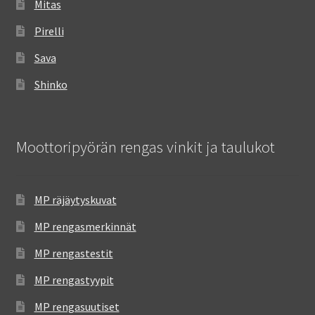
Mitas
Pirelli
Sava
Shinko
Moottoripyörän rengas vinkit ja taulukot
MP räjäytyskuvat
MP rengasmerkinnät
MP rengastestit
MP rengastyypit
MP rengasuutiset