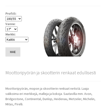
Profiili:
Vanne:
Merkki:
HAE
Moottoripyörän ja skootterin renkaat edullisesti
Moottoripyörän, mopon ja skootterin renkaat netistä. Laaja
valikoima eri merkkejä, malleja ja kokoja. Saatavilla mm. Avon,
Bridgestone, Continental, Dunlop, Heidenau, Metzeler, Michelin,
Mitas, Pirelli.