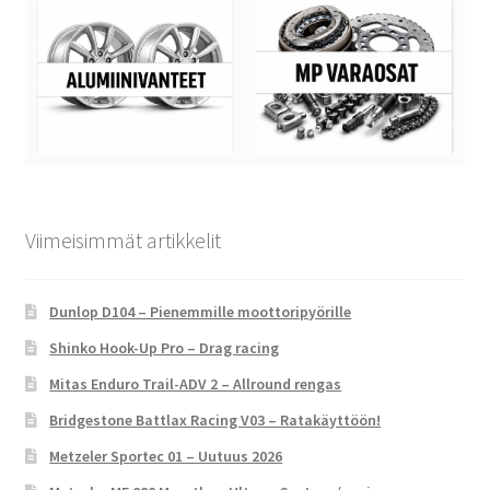
Viimeisimmät artikkelit
Dunlop D104 – Pienemmille moottoripyörille
Shinko Hook-Up Pro – Drag racing
Mitas Enduro Trail-ADV 2 – Allround rengas
Bridgestone Battlax Racing V03 – Ratakäyttöön!
Metzeler Sportec 01 – Uutuus 2026