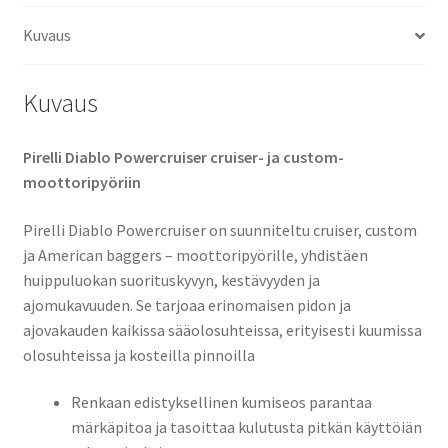
määrä
Kuvaus
Kuvaus
Pirelli Diablo Powercruiser cruiser- ja custom-
moottoripyöriin
Pirelli Diablo Powercruiser on suunniteltu cruiser, custom
ja American baggers – moottoripyörille, yhdistäen
huippuluokan suorituskyvyn, kestävyyden ja
ajomukavuuden. Se tarjoaa erinomaisen pidon ja
ajovakauden kaikissa sääolosuhteissa, erityisesti kuumissa
olosuhteissa ja kosteilla pinnoilla
Renkaan edistyksellinen kumiseos parantaa
märkäpitoa ja tasoittaa kulutusta pitkän käyttöiän