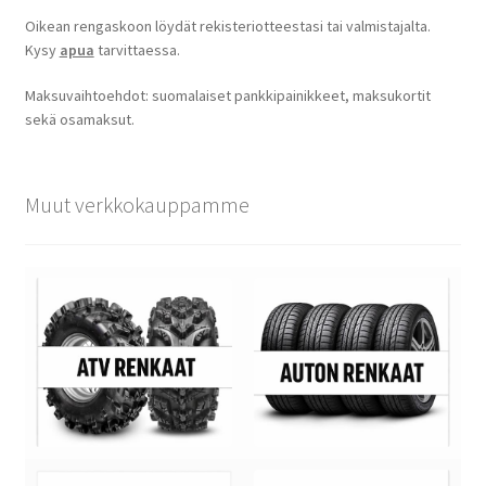
Oikean rengaskoon löydät rekisteriotteestasi tai valmistajalta.
Kysy
apua
tarvittaessa.
Maksuvaihtoehdot: suomalaiset pankkipainikkeet, maksukortit
sekä osamaksut.
Muut verkkokauppamme