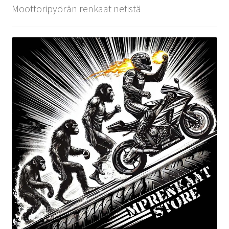
Moottoripyörän renkaat netistä