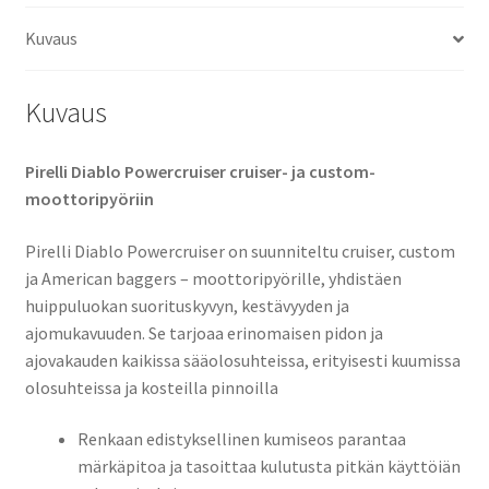
määrä
Kuvaus
Kuvaus
Pirelli Diablo Powercruiser cruiser- ja custom-
moottoripyöriin
Pirelli Diablo Powercruiser on suunniteltu cruiser, custom
ja American baggers – moottoripyörille, yhdistäen
huippuluokan suorituskyvyn, kestävyyden ja
ajomukavuuden. Se tarjoaa erinomaisen pidon ja
ajovakauden kaikissa sääolosuhteissa, erityisesti kuumissa
olosuhteissa ja kosteilla pinnoilla
Renkaan edistyksellinen kumiseos parantaa
märkäpitoa ja tasoittaa kulutusta pitkän käyttöiän