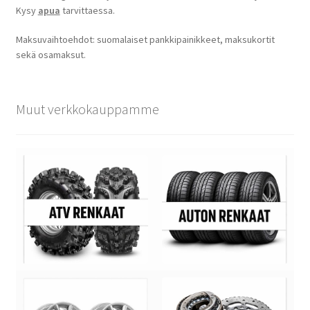
Kysy
apua
tarvittaessa.
Maksuvaihtoehdot: suomalaiset pankkipainikkeet, maksukortit
sekä osamaksut.
Muut verkkokauppamme