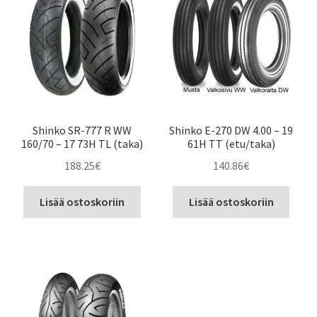
Shinko SR-777 R WW
Shinko E-270 DW 4.00 – 19
160/70 – 17 73H TL (taka)
61H TT (etu/taka)
188.25
€
140.86
€
Lisää ostoskoriin
Lisää ostoskoriin