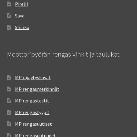
Pirelli
Sava
Shinko
Moottoripyörän rengas vinkit ja taulukot
MP räjäytyskuvat
MP rengasmerkinnät
MP rengastestit
MP rengastyypit
MP rengasuutiset
MP rengasuutuudet