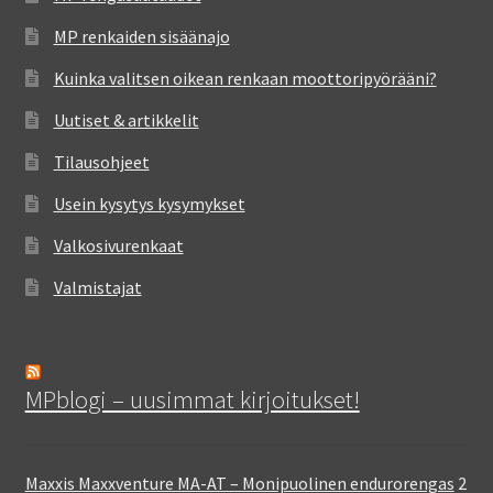
MP renkaiden sisäänajo
Kuinka valitsen oikean renkaan moottoripyörääni?
Uutiset & artikkelit
Tilausohjeet
Usein kysytys kysymykset
Valkosivurenkaat
Valmistajat
MPblogi – uusimmat kirjoitukset!
Maxxis Maxxventure MA-AT – Monipuolinen endurorengas
2