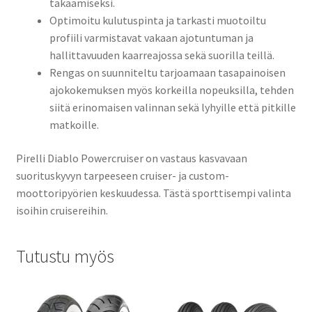
takaamiseksi.
Optimoitu kulutuspinta ja tarkasti muotoiltu
profiili varmistavat vakaan ajotuntuman ja
hallittavuuden kaarreajossa sekä suorilla teillä.
Rengas on suunniteltu tarjoamaan tasapainoisen
ajokokemuksen myös korkeilla nopeuksilla, tehden
siitä erinomaisen valinnan sekä lyhyille että pitkille
matkoille.
Pirelli Diablo Powercruiser on vastaus kasvavaan
suorituskyvyn tarpeeseen cruiser- ja custom-
moottoripyörien keskuudessa. Tästä sporttisempi valinta
isoihin cruisereihin.
Tutustu myös