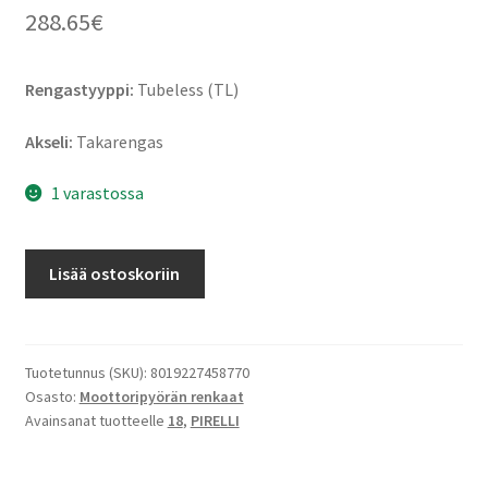
288.65
€
Rengastyyppi:
Tubeless (TL)
Akseli:
Takarengas
1 varastossa
Pirelli
Lisää ostoskoriin
Diablo
Powercruiser
260/40
R
Tuotetunnus (SKU):
8019227458770
Osasto:
Moottoripyörän renkaat
18
Avainsanat tuotteelle
18
,
PIRELLI
(84V)
TL
(taka)