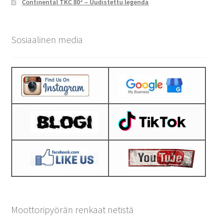
Continental TKC 80² – Uudistettu legenda
Sosiaalinen media
Moottoripyörän renkaat netistä