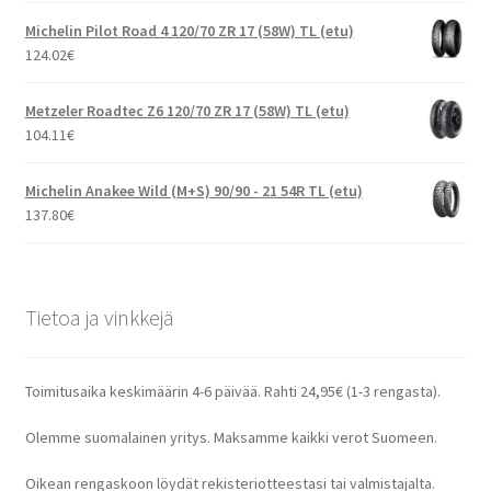
Michelin Pilot Road 4 120/70 ZR 17 (58W) TL (etu)
124.02
€
Metzeler Roadtec Z6 120/70 ZR 17 (58W) TL (etu)
104.11
€
Michelin Anakee Wild (M+S) 90/90 - 21 54R TL (etu)
137.80
€
Tietoa ja vinkkejä
Toimitusaika keskimäärin 4-6 päivää. Rahti 24,95€ (1-3 rengasta).
Olemme suomalainen yritys. Maksamme kaikki verot Suomeen.
Oikean rengaskoon löydät rekisteriotteestasi tai valmistajalta.