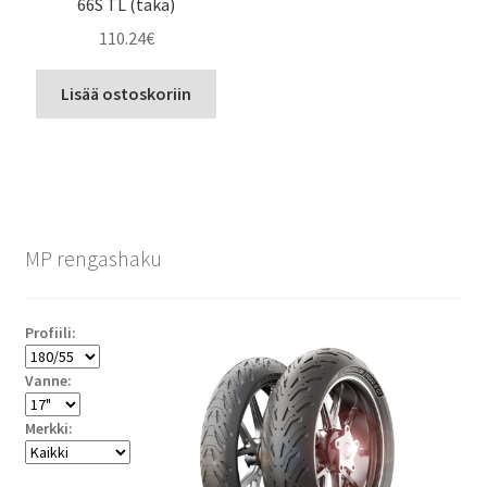
66S TL (taka)
110.24
€
Lisää ostoskoriin
MP rengashaku
Profiili:
Vanne:
Merkki: