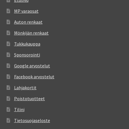
Etusivu
MP varaosat
Auton renkaat
Mönkijän renkaat
Tukkukauppa
Sponsorointi
Google arvostelut
Facebook arvostelut
Lahjakortit
Poistotuotteet
Tilini
Tietosuojaseloste