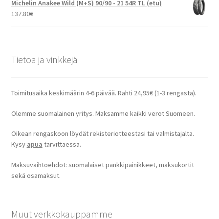
Michelin Anakee Wild (M+S) 90/90 - 21 54R TL (etu)
137.80
€
Tietoa ja vinkkejä
Toimitusaika keskimäärin 4-6 päivää. Rahti 24,95€ (1-3 rengasta).
Olemme suomalainen yritys. Maksamme kaikki verot Suomeen.
Oikean rengaskoon löydät rekisteriotteestasi tai valmistajalta.
Kysy
apua
tarvittaessa.
Maksuvaihtoehdot: suomalaiset pankkipainikkeet, maksukortit
sekä osamaksut.
Muut verkkokauppamme