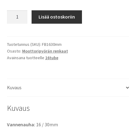
Vannenauha
Lisää ostoskoriin
16
/
30mm
määrä
Tuotetunnus (SKU):
FB1630mm
Osasto:
Moottoripyörän renkaat
Avainsana tuotteelle
16tube
Kuvaus
Kuvaus
Vannenauha:
16 / 30mm