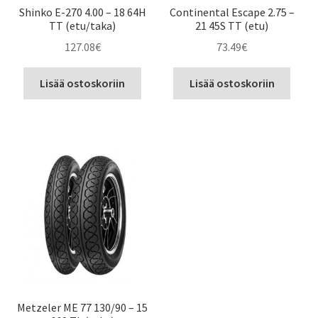
Shinko E-270 4.00 – 18 64H
Continental Escape 2.75 –
TT (etu/taka)
21 45S TT (etu)
127.08
€
73.49
€
Lisää ostoskoriin
Lisää ostoskoriin
Metzeler ME 77 130/90 – 15