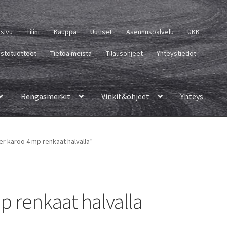
usivu
Tilini
Kauppa
Uutiset
Asennuspalvelu
UKK
istotuotteet
Tietoa meistä
Tilausohjeet
Yhteystiedot
Rengasmerkit
Vinkit&ohjeet
Yhteys
er karoo 4 mp renkaat halvalla”
p renkaat halvalla