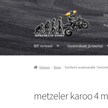
Siirry
Siirry
Et
navigointiin
sisältöön
Po
MP renkaat
Sisärenkaat ja nauhat
Etusivu
Shop
Tuotteet avainsanalla “metzel
metzeler karoo 4 m