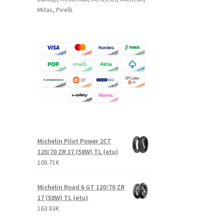
Mitas, Pirelli.
Michelin Pilot Power 2CT
120/70 ZR 17 (58W) TL (etu)
108.71
€
Michelin Road 6 GT 120/70 ZR
17 (58W) TL (etu)
163.83
€