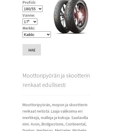
Profiili:
Vanne:
Merkki:
HAE
Moottoripyörän ja skootterin
renkaat edullisesti
Moottoripyörän, mopon ja skootterin
renkaat netistä. Laaja valikoima eri
merkkejä, malleja ja kokoja. Saatavilla
mm. Avon, Bridgestone, Continental,
Dunlop, Heidenau, Metzeler, Michelin,