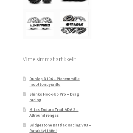
Viimeisimmät artikkelit
Dunlop D104 – Pienemmille
moottoripyörille
Shinko Hook-Up Pro – Drag
racing
Mitas Enduro Trail-ADV 2 –
Allround rengas
Bridgestone Battlax Racing V03 –
Ratakäyttöön!