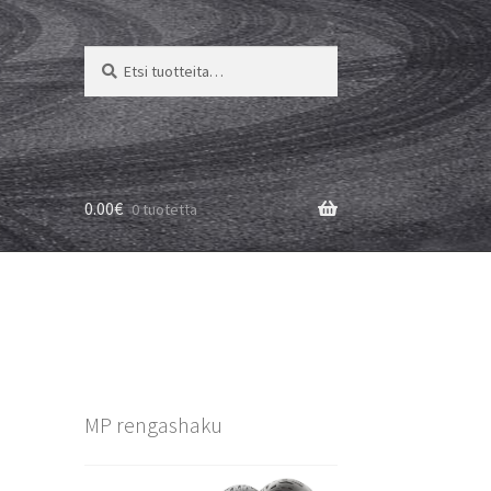
Etsi:
Haku
0.00
€
0 tuotetta
MP rengashaku