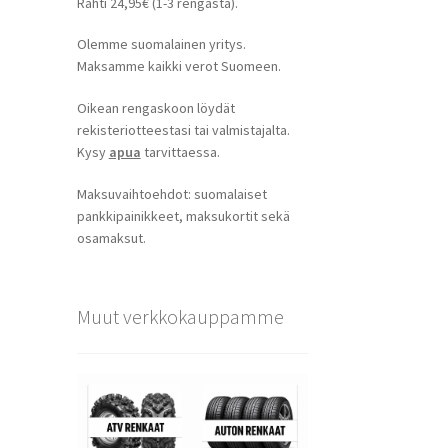
Rahti 24,95€ (1-3 rengasta).
Olemme suomalainen yritys.
Maksamme kaikki verot Suomeen.
Oikean rengaskoon löydät
rekisteriotteestasi tai valmistajalta.
Kysy
apua
tarvittaessa.
Maksuvaihtoehdot: suomalaiset
pankkipainikkeet, maksukortit sekä
osamaksut.
Muut verkkokauppamme