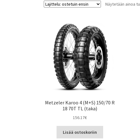
Näytetään ainoa tu
Metzeler Karoo 4 (M+S) 150/70 R
18 70T TL (taka)
156.17
€
Lisää ostoskoriin