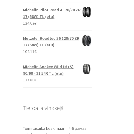
Michelin Pilot Road 4 120/70 ZR
17 (58W) TL (etu)
124.02
€
Metzeler Roadtec Z6 120/70 ZR
17 (58W) TL (etu)
104.11
€
Michelin Anakee Wild (M+S)
90/90 - 21 54R TL (etu)
137.80
€
Tietoa ja vinkkejä
Toimitusaika keskimäärin 4-6 päivää.