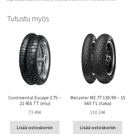
Tutustu myös
Continental Escape 2.75 –
Metzeler ME 77 130/90 – 15
21 45S TT (etu)
66S TL (taka)
73.49
€
110.24
€
Lisää ostoskoriin
Lisää ostoskoriin