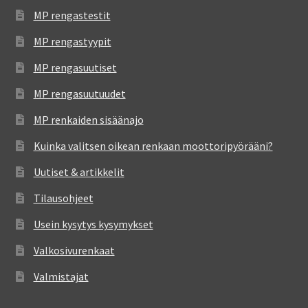
MP rengastestit
MP rengastyypit
MP rengasuutiset
MP rengasuutuudet
MP renkaiden sisäänajo
Kuinka valitsen oikean renkaan moottoripyörääni?
Uutiset & artikkelit
Tilausohjeet
Usein kysytys kysymykset
Valkosivurenkaat
Valmistajat