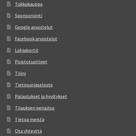
Tukkukauppa
Sponsorointi
Google arvostelut
Facebook arvostelut
Lahjakortit
Poistotuotteet
Tilini
Tietosuojaseloste
Palautukset ja hyvitykset
Tilauksen peruutus
Tietoa meistä
Ota yhteyttä