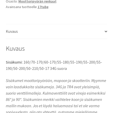
Osasto:
Moottoripyörän renkaat
200/55-
Avainsana tuotteelle
17tube
190/50-
200/50-
210/50-
17
Kuvaus
34G
suora
määrä
Kuvaus
Sisäkumi:
160/70-170/60-170/55-180/55-190/55-200/55-
190/50-200/50-210/50-17 34G suora
Sisäkumet moottoripyörään, mopoon ja skootteriin. Myymme
vain laadukkaita sisäkumeja. 34G ja TR4 ovat yleisimpiä,
suoria venttilimalleja. Kulmaventtiilit ovat vinoja esimerkiksi
86° ja 90°. Sisäkumien merkki vaihtelee koon ja sisäkumen
mallin mukaan. Jos et löydä haluamaasi tai et ole varma
sopivuudesta, niin ota yhteyttä, autamme mielellämme.