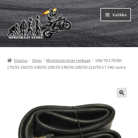
Siirry
Siirry
Valikko
navigointiin
sisältöön
Laajen
MP renkaat
alemm
Etusivu
Shop
Moottoripyörän renkaat
160/70-170/60-
tason
Laajen
Sisärenkaat ja nauhat
170/55-180/55-190/55-200/55-190/50-200/50-210/50-17 34G suora
valikko
alemm
tason
Laajen
Rengasmerkit
valikko
alemm
tason
Laajen
Vinkit&ohjeet
valikko
alemm
tason
Yhteys
valikko