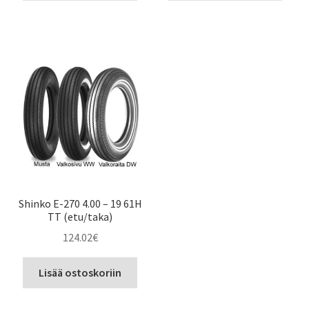
Shinko E-270 4.00 – 19 61H
TT (etu/taka)
124.02
€
Lisää ostoskoriin