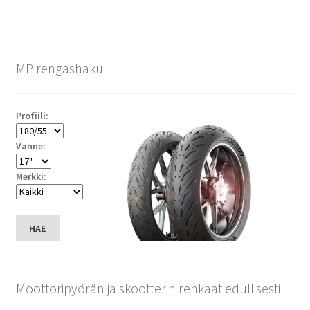
MP rengashaku
Profiili:
Vanne:
Merkki:
HAE
Moottoripyörän ja skootterin renkaat edullisesti