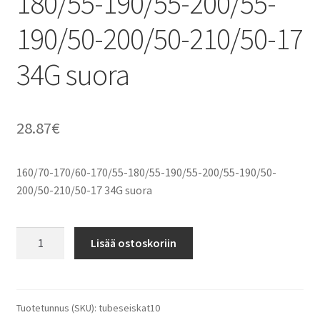
180/55-190/55-200/55-
190/50-200/50-210/50-17
34G suora
28.87
€
160/70-170/60-170/55-180/55-190/55-200/55-190/50-
200/50-210/50-17 34G suora
160/70-
Lisää ostoskoriin
170/60-
170/55-
180/55-
190/55-
Tuotetunnus (SKU):
tubeseiskat10