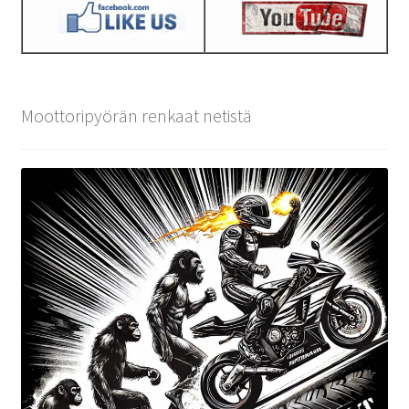
Moottoripyörän renkaat netistä