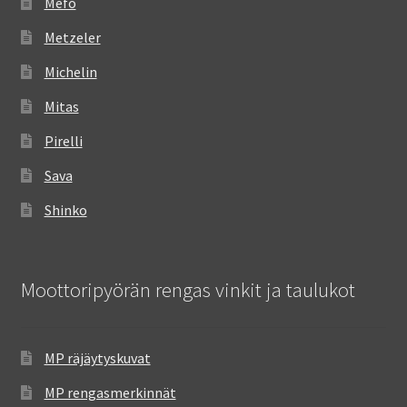
Mefo
Metzeler
Michelin
Mitas
Pirelli
Sava
Shinko
Moottoripyörän rengas vinkit ja taulukot
MP räjäytyskuvat
MP rengasmerkinnät