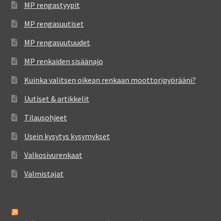
MP rengastyypit
MP rengasuutiset
MP rengasuutuudet
MP renkaiden sisäänajo
Kuinka valitsen oikean renkaan moottoripyörääni?
Uutiset & artikkelit
Tilausohjeet
Usein kysytys kysymykset
Valkosivurenkaat
Valmistajat