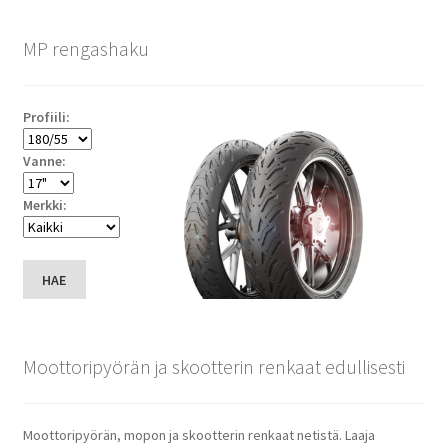
MP rengashaku
Profiili:
Vanne:
Merkki:
HAE
Moottoripyörän ja skootterin renkaat edullisesti
Moottoripyörän, mopon ja skootterin renkaat netistä. Laaja