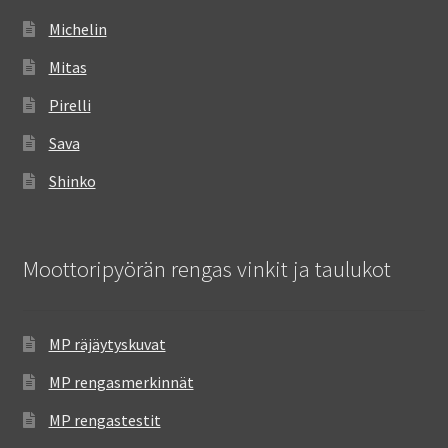
Michelin
Mitas
Pirelli
Sava
Shinko
Moottoripyörän rengas vinkit ja taulukot
MP räjäytyskuvat
MP rengasmerkinnät
MP rengastestit