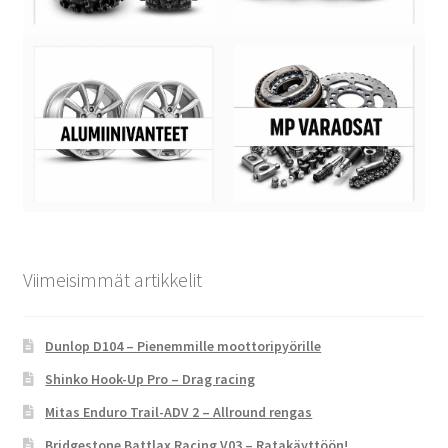
Viimeisimmät artikkelit
Dunlop D104 – Pienemmille moottoripyörille
Shinko Hook-Up Pro – Drag racing
Mitas Enduro Trail-ADV 2 – Allround rengas
Bridgestone Battlax Racing V03 – Ratakäyttöön!