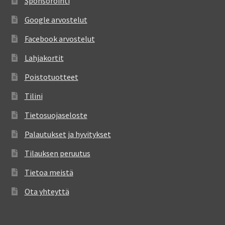
Sponsorointi
Google arvostelut
Facebook arvostelut
Lahjakortit
Poistotuotteet
Tilini
Tietosuojaseloste
Palautukset ja hyvitykset
Tilauksen peruutus
Tietoa meistä
Ota yhteyttä