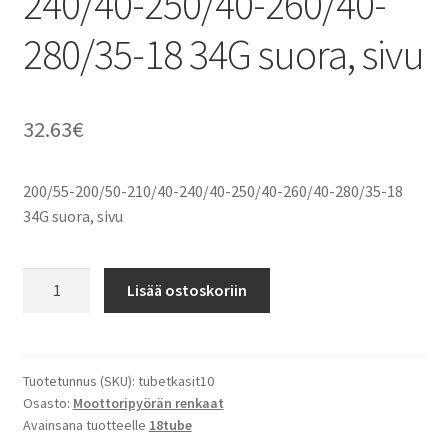
240/40-250/40-260/40-
280/35-18 34G suora, sivu
32.63
€
200/55-200/50-210/40-240/40-250/40-260/40-280/35-18
34G suora, sivu
200/55-
Lisää ostoskoriin
200/50-
210/40-
240/40-
250/40-
Tuotetunnus (SKU):
tubetkasit10
Osasto:
Moottoripyörän renkaat
260/40-
Avainsana tuotteelle
18tube
280/35-