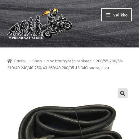
Siirry
Siirry
Valikko
navigointiin
sisältöön
Laajen
MP renkaat
alemm
Etusivu
Shop
Moottoripyörän renkaat
200/55-200/50-
tason
Laajen
Sisärenkaat ja nauhat
210/40-240/40-250/40-260/40-280/35-18 34G suora, sivu
valikko
alemm
tason
Laajen
Rengasmerkit
valikko
alemm
tason
Laajen
Vinkit&ohjeet
valikko
alemm
tason
Yhteys
valikko