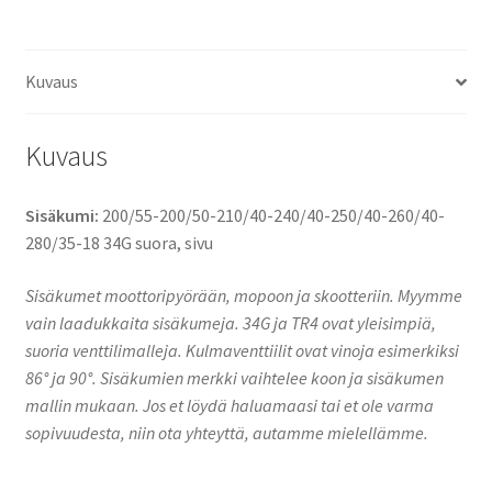
18
34G
suora,
Kuvaus
sivu
määrä
Kuvaus
Sisäkumi:
200/55-200/50-210/40-240/40-250/40-260/40-
280/35-18 34G suora, sivu
Sisäkumet moottoripyörään, mopoon ja skootteriin. Myymme
vain laadukkaita sisäkumeja. 34G ja TR4 ovat yleisimpiä,
suoria venttilimalleja. Kulmaventtiilit ovat vinoja esimerkiksi
86° ja 90°. Sisäkumien merkki vaihtelee koon ja sisäkumen
mallin mukaan. Jos et löydä haluamaasi tai et ole varma
sopivuudesta, niin ota yhteyttä, autamme mielellämme.