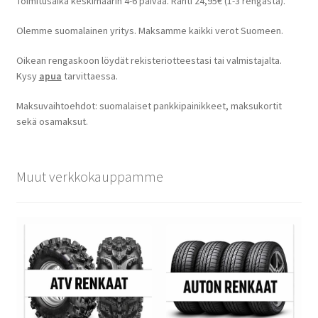
Toimitusaika keskimäärin 4-6 päivää. Rahti 24,95€ (1-3 rengasta).
Olemme suomalainen yritys. Maksamme kaikki verot Suomeen.
Oikean rengaskoon löydät rekisteriotteestasi tai valmistajalta.
Kysy
apua
tarvittaessa.
Maksuvaihtoehdot: suomalaiset pankkipainikkeet, maksukortit
sekä osamaksut.
Muut verkkokauppamme