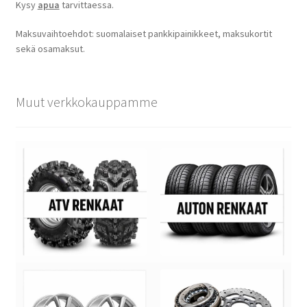
Kysy
apua
tarvittaessa.
Maksuvaihtoehdot: suomalaiset pankkipainikkeet, maksukortit
sekä osamaksut.
Muut verkkokauppamme