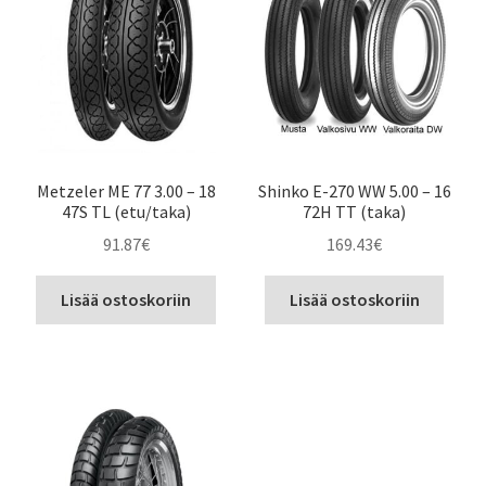
Metzeler ME 77 3.00 – 18
Shinko E-270 WW 5.00 – 16
47S TL (etu/taka)
72H TT (taka)
91.87
€
169.43
€
Lisää ostoskoriin
Lisää ostoskoriin