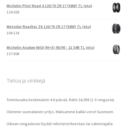
Michelin Pilot Road 4 120/70 ZR 17 (58W) TL (etu)
124.02
€
Metzeler Roadtec Z6 120/70 ZR 17 (58W) TL (etu)
104.11
€
Michelin Anakee Wild (M+S) 90/90 - 21 54R TL (etu)
137.80
€
Tietoa ja vinkkejä
Toimitusaika keskimäärin 4-6 päivää. Rahti 24,95€ (1-3 rengasta).
Olemme suomalainen yritys. Maksamme kaikki verot Suomeen.
Oikean rengaskoon löydät rekisteriotteestasi tai valmistajalta.