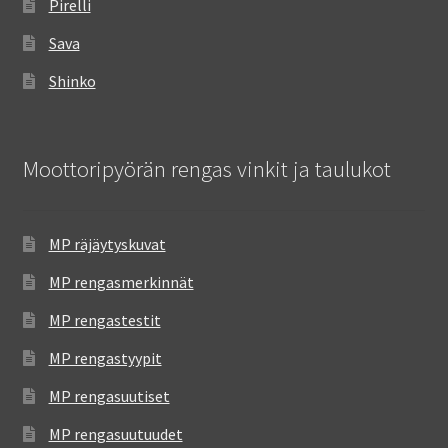
Pirelli
Sava
Shinko
Moottoripyörän rengas vinkit ja taulukot
MP räjäytyskuvat
MP rengasmerkinnät
MP rengastestit
MP rengastyypit
MP rengasuutiset
MP rengasuutuudet