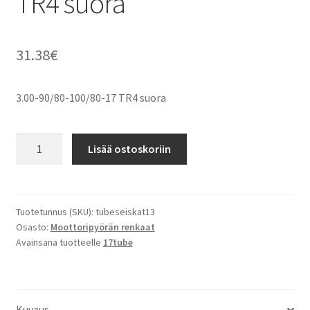
TR4 suora
31.38
€
3.00-90/80-100/80-17 TR4 suora
3.00-
Lisää ostoskoriin
90/80-
100/80-
17
TR4
Tuotetunnus (SKU):
tubeseiskat13
Osasto:
Moottoripyörän renkaat
suora
Avainsana tuotteelle
17tube
määrä
Kuvaus