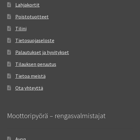
Lahjakortit
Poistotuotteet
Tilini
Tietosuojaseloste
Palautukset ja hyvitykset
Tilauksen peruutus
Tietoa meistä
Ota yhteyttä
Moottoripyörä – rengasvalmistajat
Avon