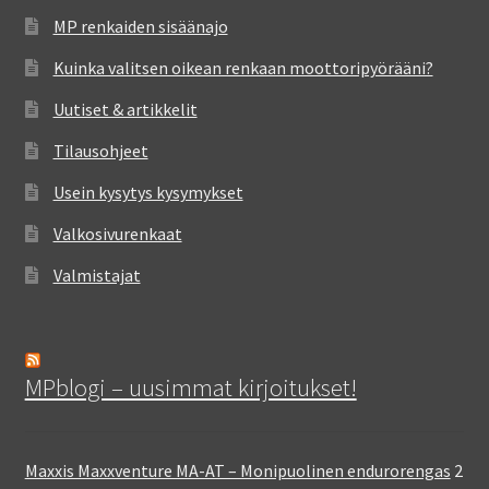
MP renkaiden sisäänajo
Kuinka valitsen oikean renkaan moottoripyörääni?
Uutiset & artikkelit
Tilausohjeet
Usein kysytys kysymykset
Valkosivurenkaat
Valmistajat
MPblogi – uusimmat kirjoitukset!
Maxxis Maxxventure MA-AT – Monipuolinen endurorengas
2