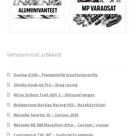
Viimeisimmät artikkelit
Dunlop D104 – Pienemmille moottoripyörille
Shinko Hook-Up Pro – Drag racing
Mitas Enduro Trail-ADV 2 – Allround rengas
Bridgestone Battlax Racing V03 – Ratakäyttöön!
Metzeler Sportec 01 – Uutuus 2026
Metzeler ME 888 Marathon Ultra – Custom / cruiser
Continental TKC 80² – Uudistettu legenda