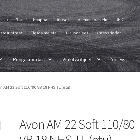
usivu
Tilini
Kauppa
Uutiset
Asennuspalvelu
UKK
istotuotteet
Tietoa meistä
Tilausohjeet
Yhteystiedot
Rengasmerkit
Vinkit&ohjeet
Yhteys
n AM 22 Soft 110/80 VB 18 NHS TL (etu)
Avon AM 22 Soft 110/80
VB 18 NHS TL (etu)