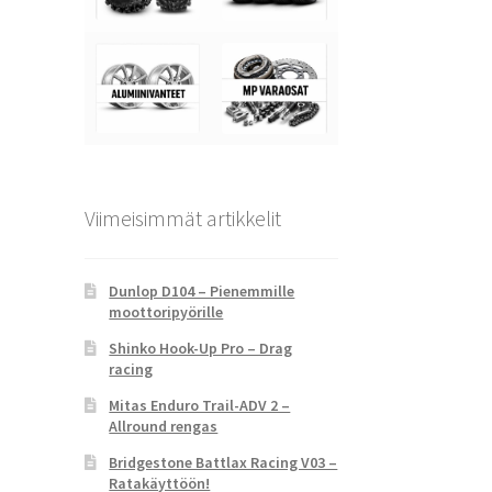
Viimeisimmät artikkelit
Dunlop D104 – Pienemmille
moottoripyörille
Shinko Hook-Up Pro – Drag
racing
Mitas Enduro Trail-ADV 2 –
Allround rengas
Bridgestone Battlax Racing V03 –
Ratakäyttöön!