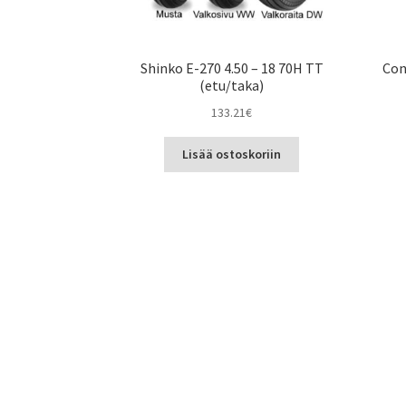
Shinko E-270 4.50 – 18 70H TT
Con
(etu/taka)
133.21
€
Lisää ostoskoriin