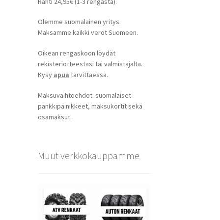
Rahti 24,95€ (1-3 rengasta).
Olemme suomalainen yritys.
Maksamme kaikki verot Suomeen.
Oikean rengaskoon löydät
rekisteriotteestasi tai valmistajalta.
Kysy
apua
tarvittaessa.
Maksuvaihtoehdot: suomalaiset
pankkipainikkeet, maksukortit sekä
osamaksut.
Muut verkkokauppamme