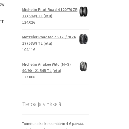
Michelin Pilot Road 4 120/70 ZR
17 (58W) TL (etu)
 TT
124.02
€
Metzeler Roadtec Z6 120/70 ZR
17 (58W) TL (etu)
104.11
€
Michelin Anakee Wild (M+S)
90/90 - 21 54R TL (etu)
137.80
€
Tietoa ja vinkkejä
Toimitusaika keskimäärin 4-6 päivää.