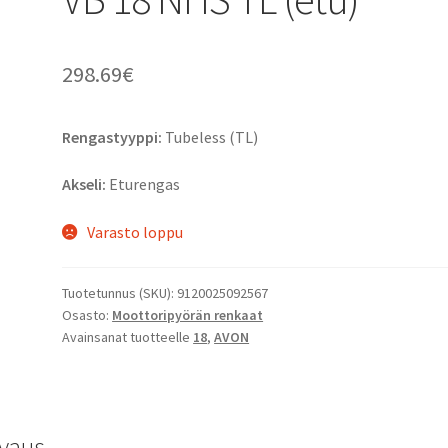
298.69
€
Rengastyyppi:
Tubeless (TL)
Akseli:
Eturengas
Varasto loppu
Tuotetunnus (SKU):
9120025092567
Osasto:
Moottoripyörän renkaat
Avainsanat tuotteelle
18
,
AVON
vaus