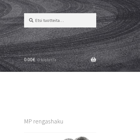
Etsi:
Haku
0.00
€
0 tuotetta
MP rengashaku