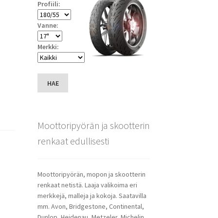
Profiili:
Vanne:
Merkki:
HAE
Moottoripyörän ja skootterin
renkaat edullisesti
Moottoripyörän, mopon ja skootterin
renkaat netistä. Laaja valikoima eri
merkkejä, malleja ja kokoja. Saatavilla
mm. Avon, Bridgestone, Continental,
Dunlop, Heidenau, Metzeler, Michelin,