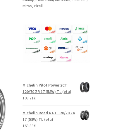
Mitas, Pirelli.
Michelin Pilot Power 2CT
120/70 ZR 17 (58W) TL (etu)
108.71
€
Michelin Road 6 GT 120/70 ZR
17 (58W) TL (etu)
163.83
€