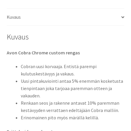
TL
(etu)
Kuvaus
määrä
Kuvaus
Avon Cobra Chrome custom rengas
Cobran uusi korvaaja. Entistä parempi
kulutuskestävyys ja vakaus.
Uusi pintakuviointi antaa 5% enemmän kosketusta
tienpintaan joka tarjoaa paremman otteen ja
vakauden.
Renkaan seos ja rakenne antavat 10% paremman
kestävyyden verrattaen edeltäjään Cobra malliin.
Erinomainen pito myös märällä kelillä.