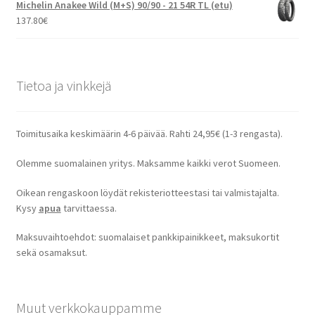
Michelin Anakee Wild (M+S) 90/90 - 21 54R TL (etu)
137.80
€
Tietoa ja vinkkejä
Toimitusaika keskimäärin 4-6 päivää. Rahti 24,95€ (1-3 rengasta).
Olemme suomalainen yritys. Maksamme kaikki verot Suomeen.
Oikean rengaskoon löydät rekisteriotteestasi tai valmistajalta.
Kysy
apua
tarvittaessa.
Maksuvaihtoehdot: suomalaiset pankkipainikkeet, maksukortit
sekä osamaksut.
Muut verkkokauppamme