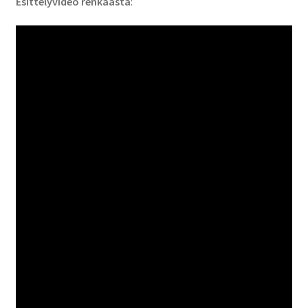
Esittelyvideo renkaasta
: