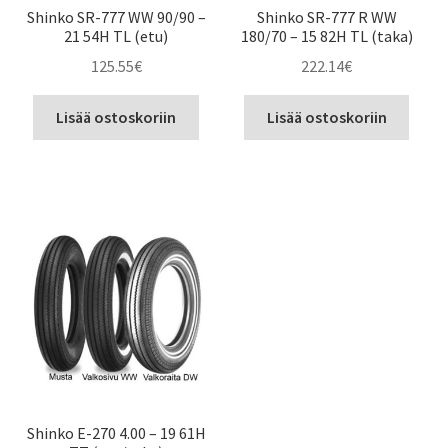
Shinko SR-777 WW 90/90 –
Shinko SR-777 R WW
21 54H TL (etu)
180/70 – 15 82H TL (taka)
125.55
€
222.14
€
Lisää ostoskoriin
Lisää ostoskoriin
Shinko E-270 4.00 – 19 61H