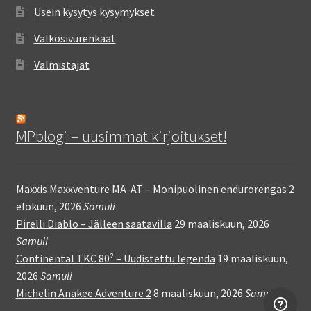
Usein kysytys kysymykset
Valkosivurenkaat
Valmistajat
MPblogi – uusimmat kirjoitukset!
Maxxis Maxxventure MA-AT – Monipuolinen endurorengas
2
elokuun, 2026
Samuli
Pirelli Diablo – Jälleen saatavilla
29 maaliskuun, 2026
Samuli
Continental TKC 80² – Uudistettu legenda
19 maaliskuun,
2026
Samuli
Michelin Anakee Adventure 2
8 maaliskuun, 2026
Samuli