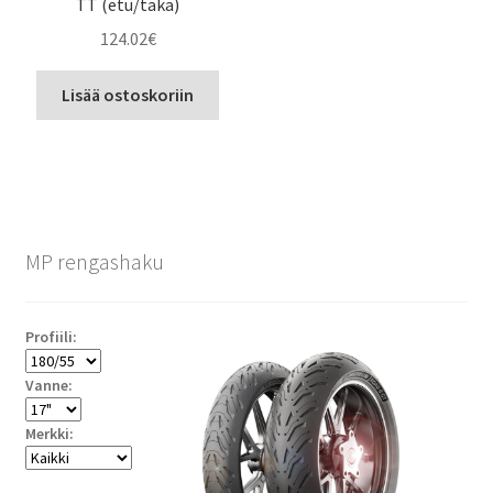
TT (etu/taka)
124.02
€
Lisää ostoskoriin
MP rengashaku
Profiili:
Vanne:
Merkki: