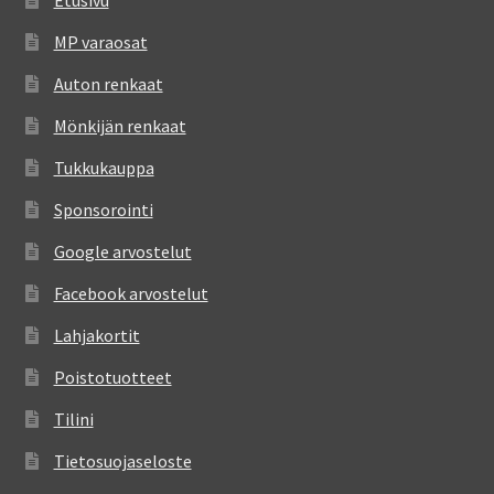
Etusivu
MP varaosat
Auton renkaat
Mönkijän renkaat
Tukkukauppa
Sponsorointi
Google arvostelut
Facebook arvostelut
Lahjakortit
Poistotuotteet
Tilini
Tietosuojaseloste