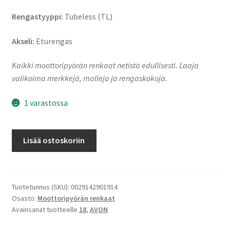
Rengastyyppi:
Tubeless (TL)
Akseli:
Eturengas
Kaikki moottoripyörän renkaat netistä edullisesti. Laaja
valikoima merkkejä, malleja ja rengaskokoja.
1 varastossa
Avon
Lisää ostoskoriin
Cobra
Chrome
XL
130/70
Tuotetunnus (SKU):
0029142901914
Osasto:
Moottoripyörän renkaat
B
Avainsanat tuotteelle
18
,
AVON
18
69H