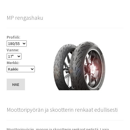
MP rengashaku
Profiili:
Vanne:
Merkki:
HAE
Moottoripyörän ja skootterin renkaat edullisesti
Moottoripyörän, mopon ja skootterin renkaat netistä. Laaja