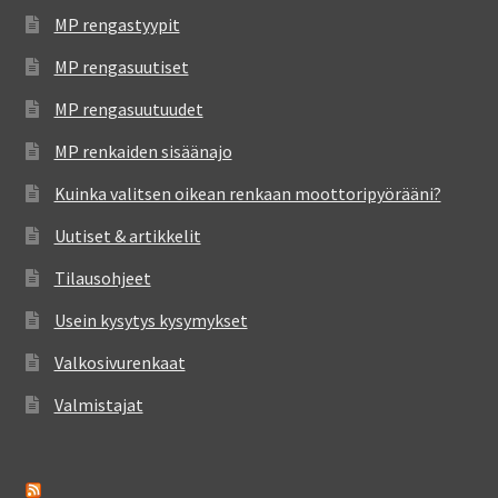
MP rengastyypit
MP rengasuutiset
MP rengasuutuudet
MP renkaiden sisäänajo
Kuinka valitsen oikean renkaan moottoripyörääni?
Uutiset & artikkelit
Tilausohjeet
Usein kysytys kysymykset
Valkosivurenkaat
Valmistajat