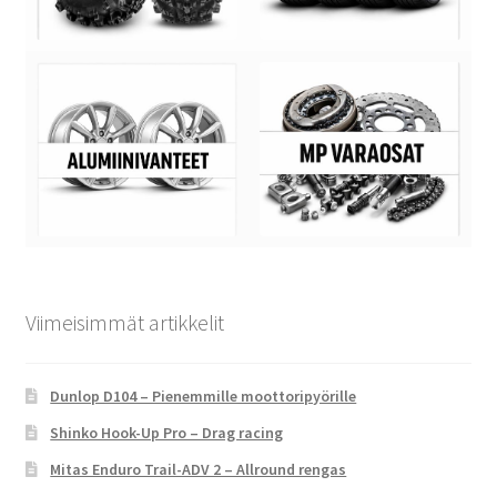
Viimeisimmät artikkelit
Dunlop D104 – Pienemmille moottoripyörille
Shinko Hook-Up Pro – Drag racing
Mitas Enduro Trail-ADV 2 – Allround rengas