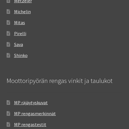
Metzeler
Michelin
Mitas
Pirelli
Sava
Shinko
Moottoripyörän rengas vinkit ja taulukot
MP räjäytyskuvat
MP rengasmerkinnät
MP rengastestit