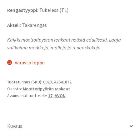
Rengastyyppi:
Tubeless (TL)
Akseli:
Takarengas
Kaikki moottoripyörän renkaat netistä edullisesti. Laaja
valikoima merkkejä, malleja ja rengaskokoja.
Varasto loppu
Tuotetunnus (SKU):
0029142641872
Osasto:
Moottoripyörän renkaat
Avainsanat tuotteelle
17
,
AVON
Kuvaus