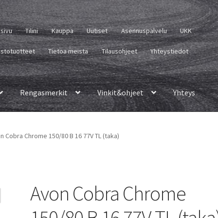
usivu
Tilini
Kauppa
Uutiset
Asennuspalvelu
UKK
istotuotteet
Tietoa meistä
Tilausohjeet
Yhteystiedot
Rengasmerkit
Vinkit&ohjeet
Yhteys
n Cobra Chrome 150/80 B 16 77V TL (taka)
Avon Cobra Chrome
150/80 B 16 77V TL (taka