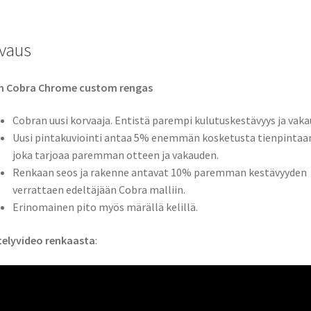
vaus
n Cobra Chrome custom rengas
Cobran uusi korvaaja. Entistä parempi kulutuskestävyys ja vaka
Uusi pintakuviointi antaa 5% enemmän kosketusta tienpintaa
joka tarjoaa paremman otteen ja vakauden.
Renkaan seos ja rakenne antavat 10% paremman kestävyyden
verrattaen edeltäjään Cobra malliin.
Erinomainen pito myös märällä kelillä.
telyvideo renkaasta
: