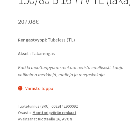
207.08
€
Rengastyyppi:
Tubeless (TL)
Akseli:
Takarengas
Kaikki moottoripyörän renkaat netistä edullisesti. Laaja
valikoima merkkejä, malleja ja rengaskokoja.
Varasto loppu
Tuotetunnus (SKU):
0029142900092
Osasto:
Moottoripyörän renkaat
Avainsanat tuotteelle
16
,
AVON