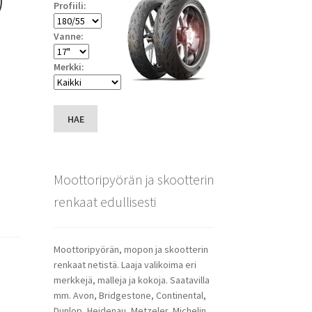
Profiili:
Vanne:
Merkki:
HAE
Moottoripyörän ja skootterin
renkaat edullisesti
Moottoripyörän, mopon ja skootterin
renkaat netistä. Laaja valikoima eri
merkkejä, malleja ja kokoja. Saatavilla
mm. Avon, Bridgestone, Continental,
Dunlop, Heidenau, Metzeler, Michelin,