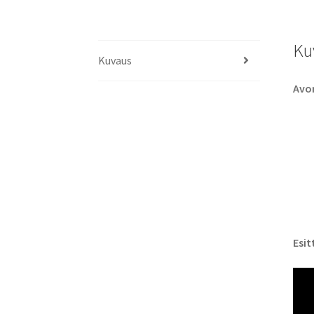
Ku
Kuvaus
Avo
Esit