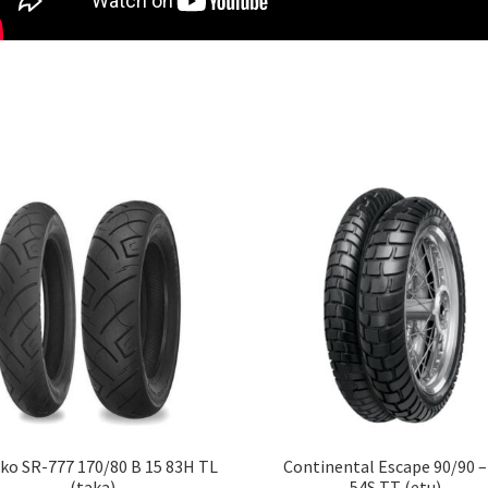
ko SR-777 170/80 B 15 83H TL
Continental Escape 90/90 –
(taka)
54S TT (etu)