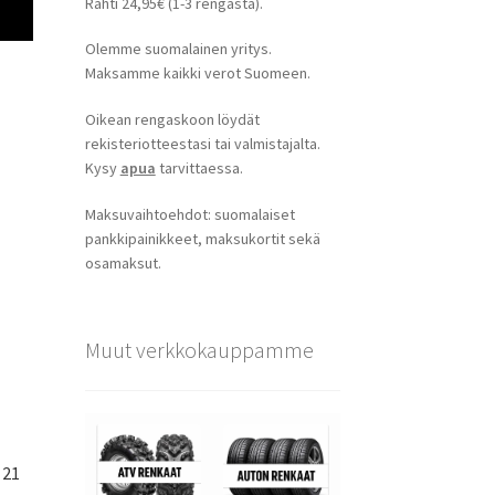
Rahti 24,95€ (1-3 rengasta).
Olemme suomalainen yritys.
Maksamme kaikki verot Suomeen.
Oikean rengaskoon löydät
rekisteriotteestasi tai valmistajalta.
Kysy
apua
tarvittaessa.
Maksuvaihtoehdot: suomalaiset
pankkipainikkeet, maksukortit sekä
osamaksut.
Muut verkkokauppamme
 21