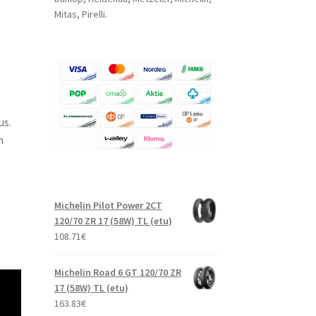
Mitas, Pirelli.
us.
n
Michelin Pilot Power 2CT
120/70 ZR 17 (58W) TL (etu)
108.71
€
Michelin Road 6 GT 120/70 ZR
17 (58W) TL (etu)
163.83
€