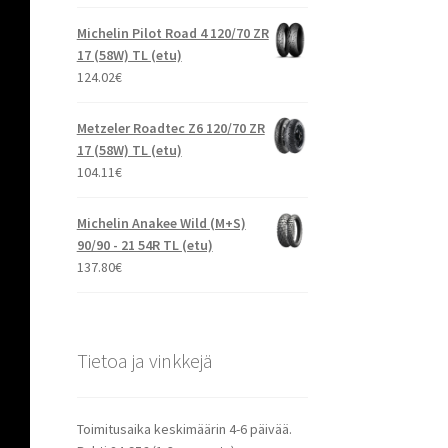
Michelin Pilot Road 4 120/70 ZR
17 (58W) TL (etu)
124.02
€
Metzeler Roadtec Z6 120/70 ZR
17 (58W) TL (etu)
104.11
€
Michelin Anakee Wild (M+S)
90/90 - 21 54R TL (etu)
137.80
€
Tietoa ja vinkkejä
Toimitusaika keskimäärin 4-6 päivää.