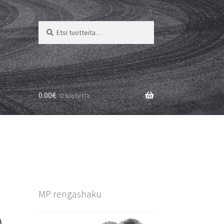
Etsi:
Haku
0.00
€
0 tuotetta
MP rengashaku
)