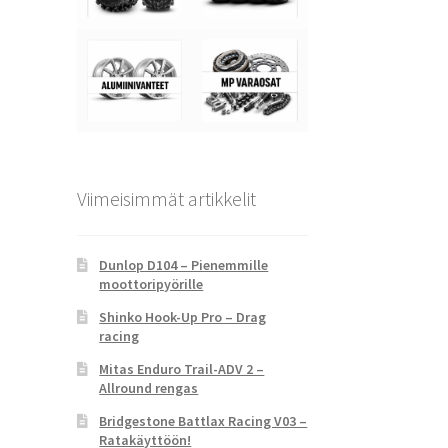
Viimeisimmät artikkelit
Dunlop D104 – Pienemmille
moottoripyörille
Shinko Hook-Up Pro – Drag
racing
Mitas Enduro Trail-ADV 2 –
Allround rengas
Bridgestone Battlax Racing V03 –
Ratakäyttöön!