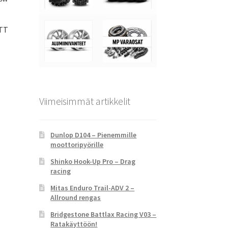
 TT
Viimeisimmät artikkelit
Dunlop D104 – Pienemmille
moottoripyörille
Shinko Hook-Up Pro – Drag
racing
Mitas Enduro Trail-ADV 2 –
Allround rengas
Bridgestone Battlax Racing V03 –
Ratakäyttöön!