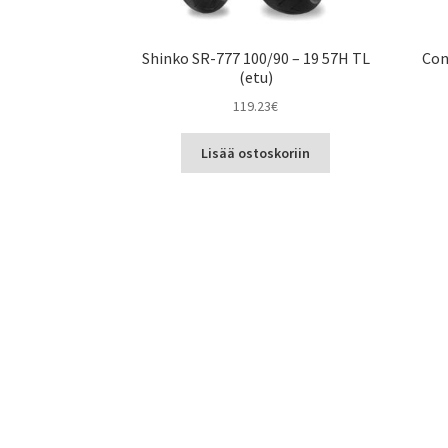
Shinko SR-777 100/90 – 19 57H TL
Con
(etu)
119.23
€
Lisää ostoskoriin