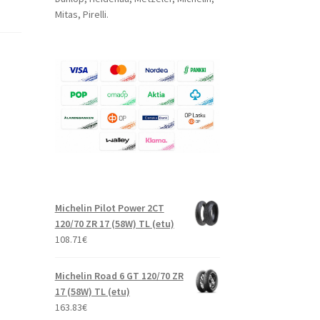
Mitas, Pirelli.
Michelin Pilot Power 2CT
120/70 ZR 17 (58W) TL (etu)
108.71
€
Michelin Road 6 GT 120/70 ZR
17 (58W) TL (etu)
163.83
€