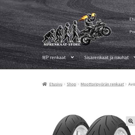
Siirry
Siirry
Et
navigointiin
sisältöön
Po
MP renkaat
Sisärenkaat ja nauhat
Etusivu
Shop
Moottoripyörän renkaat
Avo