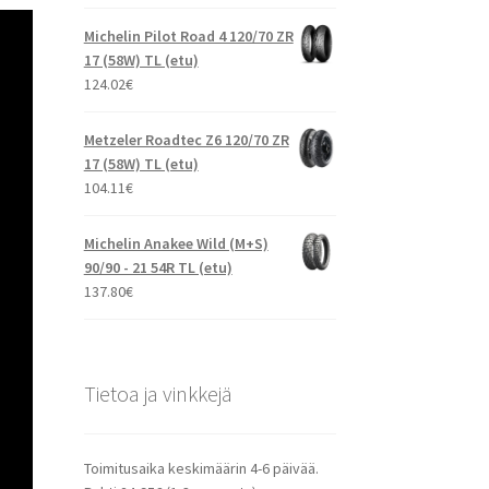
Michelin Pilot Road 4 120/70 ZR
17 (58W) TL (etu)
124.02
€
Metzeler Roadtec Z6 120/70 ZR
17 (58W) TL (etu)
104.11
€
Michelin Anakee Wild (M+S)
90/90 - 21 54R TL (etu)
137.80
€
Tietoa ja vinkkejä
Toimitusaika keskimäärin 4-6 päivää.