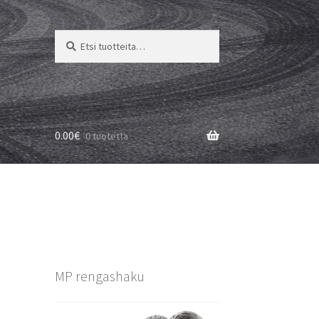
Etsi:
Haku
0.00
€
0 tuotetta
M
MP rengashaku