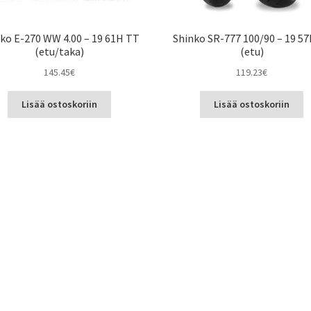
ko E-270 WW 4.00 – 19 61H TT
Shinko SR-777 100/90 – 19 5
(etu/taka)
(etu)
145.45
€
119.23
€
Lisää ostoskoriin
Lisää ostoskoriin