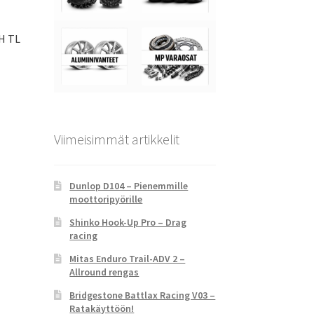
7H TL
Viimeisimmät artikkelit
Dunlop D104 – Pienemmille
moottoripyörille
Shinko Hook-Up Pro – Drag
racing
Mitas Enduro Trail-ADV 2 –
Allround rengas
Bridgestone Battlax Racing V03 –
Ratakäyttöön!