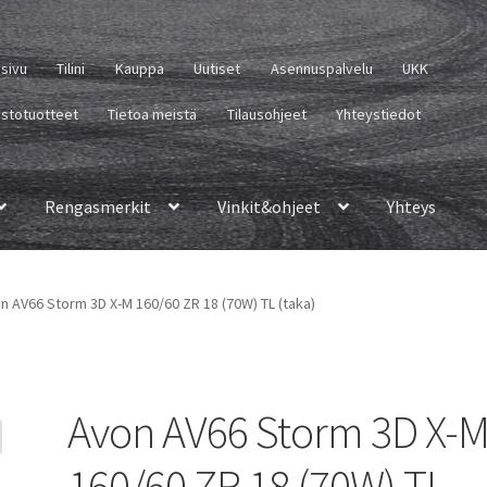
usivu
Tilini
Kauppa
Uutiset
Asennuspalvelu
UKK
istotuotteet
Tietoa meistä
Tilausohjeet
Yhteystiedot
Rengasmerkit
Vinkit&ohjeet
Yhteys
n AV66 Storm 3D X-M 160/60 ZR 18 (70W) TL (taka)
Avon AV66 Storm 3D X-
160/60 ZR 18 (70W) TL