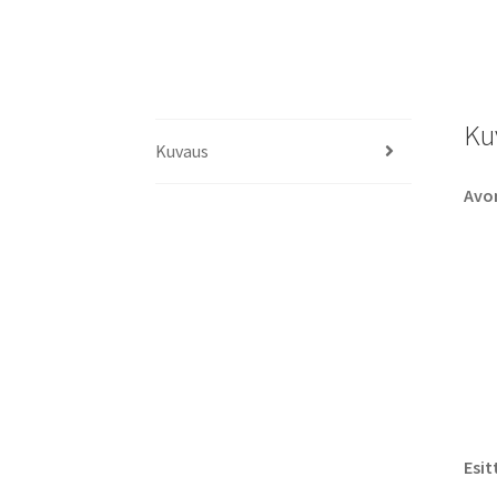
Ku
Kuvaus
Avo
Esit