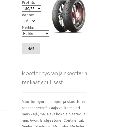
Profiili:
Vanne:
Merkki:
HAE
Moottoripyörän ja skootterin
renkaat edullisesti
Moottoripyörän, mopon ja skootterin
renkaat netistä. Laaja valikoima eri
merkkejä, malleja ja kokoja. Saatavilla
mm. Avon, Bridgestone, Continental,
Dunlop, Heidenau, Metzeler, Michelin,