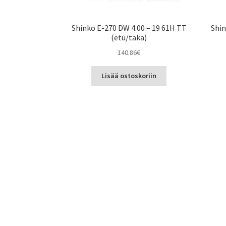
Shinko E-270 DW 4.00 – 19 61H TT
Shin
(etu/taka)
140.86
€
Lisää ostoskoriin