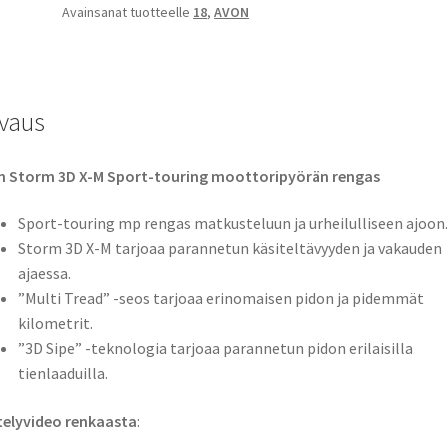
Avainsanat tuotteelle
18
,
AVON
vaus
n Storm 3D X-M Sport-touring moottoripyörän rengas
Sport-touring mp rengas matkusteluun ja urheilulliseen ajoon.
Storm 3D X-M tarjoaa parannetun käsiteltävyyden ja vakauden
ajaessa.
”Multi Tread” -seos tarjoaa erinomaisen pidon ja pidemmät
kilometrit.
”3D Sipe” -teknologia tarjoaa parannetun pidon erilaisilla
tienlaaduilla.
telyvideo renkaasta
: