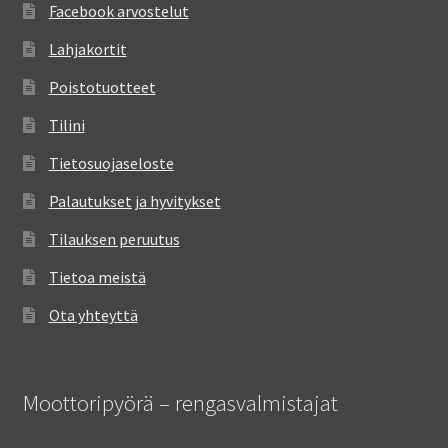
Facebook arvostelut
Lahjakortit
Poistotuotteet
Tilini
Tietosuojaseloste
Palautukset ja hyvitykset
Tilauksen peruutus
Tietoa meistä
Ota yhteyttä
Moottoripyörä – rengasvalmistajat