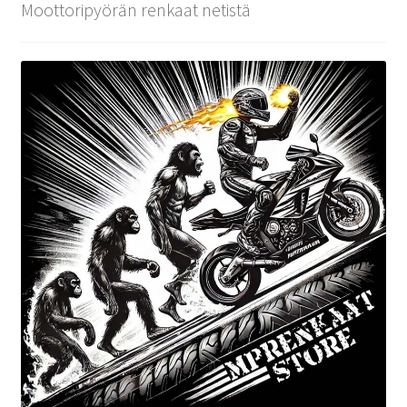
Moottoripyörän renkaat netistä