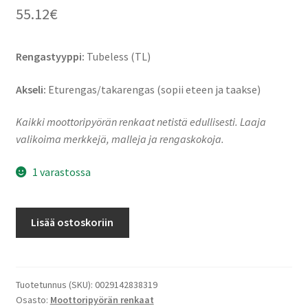
55.12
€
Rengastyyppi:
Tubeless (TL)
Akseli:
Eturengas/takarengas (sopii eteen ja taakse)
Kaikki moottoripyörän renkaat netistä edullisesti. Laaja
valikoima merkkejä, malleja ja rengaskokoja.
1 varastossa
Avon
Lisää ostoskoriin
AM
63
Viper
Stryke
Tuotetunnus (SKU):
0029142838319
Osasto:
Moottoripyörän renkaat
90/90