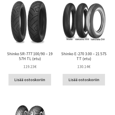
Shinko SR-777 100/90 – 19
Shinko E-270 3.00 – 21 57S
57H TL (etu)
TT (etu)
119.23
€
130.14
€
Lisää ostoskoriin
Lisää ostoskoriin