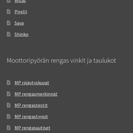
Mitas
Pirelli
Sava
Shinko
Moottoripyörän rengas vinkit ja taulukot
MP räjäytyskuvat
MP rengasmerkinnät
MP rengastestit
MP rengastyypit
MP rengasuutiset