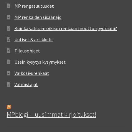
MP rengasuutuudet
MP renkaiden sisäänajo
Kuinka valitsen oikean renkaan moottoripyörääni?
Uutiset & artikkelit
Tilausohjeet
Usein kysytys kysymykset
Valkosivurenkaat
Valmistajat
MPblogi – uusimmat kirjoitukset!