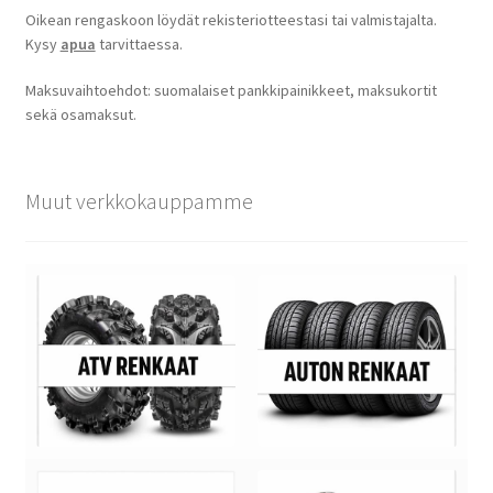
Oikean rengaskoon löydät rekisteriotteestasi tai valmistajalta.
Kysy
apua
tarvittaessa.
Maksuvaihtoehdot: suomalaiset pankkipainikkeet, maksukortit
sekä osamaksut.
Muut verkkokauppamme