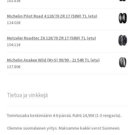
163.83
€
Michelin Pilot Road 4 120/70 ZR 17 (58W) TL (etu)
124.02
€
Metzeler Roadtec Z6 120/70 ZR 17 (58W) TL (etu)
104.11
€
Michelin Anakee Wild (M+S) 90/90 - 21 54R TL (etu)
137.80
€
Tietoa ja vinkkejä
Toimitusaika keskimäärin 4-6 päivää. Rahti 24,95€ (1-3 rengasta).
Olemme suomalainen yritys. Maksamme kaikki verot Suomeen.