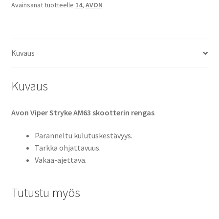
Avainsanat tuotteelle
14
,
AVON
-
14
46S
TL
Kuvaus
(etu/taka)
määrä
Kuvaus
Avon Viper Stryke AM63 skootterin rengas
Paranneltu kulutuskestävyys.
Tarkka ohjattavuus.
Vakaa-ajettava.
Tutustu myös