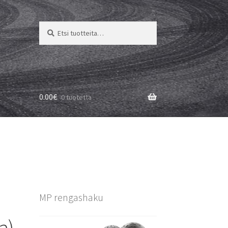
Etsi:
Haku
0.00
€
0 tuotetta
MP rengashaku
a)