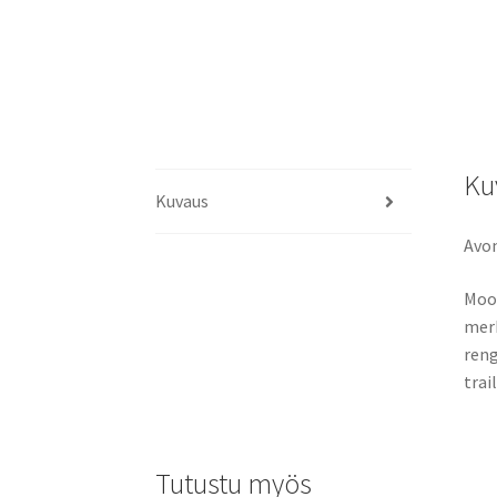
Ku
Kuvaus
Avon
Moot
merk
reng
trail
Tutustu myös