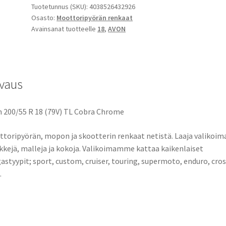
Tuotetunnus (SKU):
4038526432926
Osasto:
Moottoripyörän renkaat
Avainsanat tuotteelle
18
,
AVON
vaus
 200/55 R 18 (79V) TL Cobra Chrome
toripyörän, mopon ja skootterin renkaat netistä. Laaja valikoima
kejä, malleja ja kokoja. Valikoimamme kattaa kaikenlaiset
astyypit; sport, custom, cruiser, touring, supermoto, enduro, cros
.