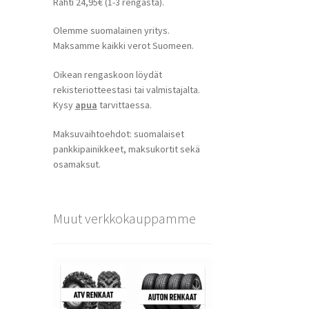
Rahti 24,95€ (1-3 rengasta).
Olemme suomalainen yritys.
Maksamme kaikki verot Suomeen.
Oikean rengaskoon löydät
rekisteriotteestasi tai valmistajalta.
Kysy
apua
tarvittaessa.
Maksuvaihtoehdot: suomalaiset
pankkipainikkeet, maksukortit sekä
osamaksut.
Muut verkkokauppamme