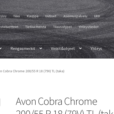
usivu
Tilini
Kauppa
Uutiset
Asennuspalvelu
UKK
istotuotteet
Tietoa meistä
Tilausohjeet
Yhteystiedot
Rengasmerkit
Vinkit&ohjeet
Yhteys
n Cobra Chrome 200/55 R 18 (79V) TL (taka)
Avon Cobra Chrome
200/55 R 18 (79V) TL (tak