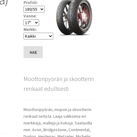
Profiili:
Vanne:
Merkki:
HAE
Moottoripyörän ja skootterin
renkaat edullisesti
Moottoripyörän, mopon ja skootterin
renkaat netistä. Laaja valikoima eri
merkkejä, malleja ja kokoja. Saatavilla
mm. Avon, Bridgestone, Continental,
Dunlop, Heidenau, Metzeler, Michelin,