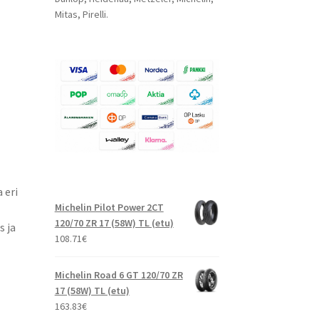
Mitas, Pirelli.
 eri
Michelin Pilot Power 2CT
120/70 ZR 17 (58W) TL (etu)
s ja
108.71
€
Michelin Road 6 GT 120/70 ZR
17 (58W) TL (etu)
163.83
€