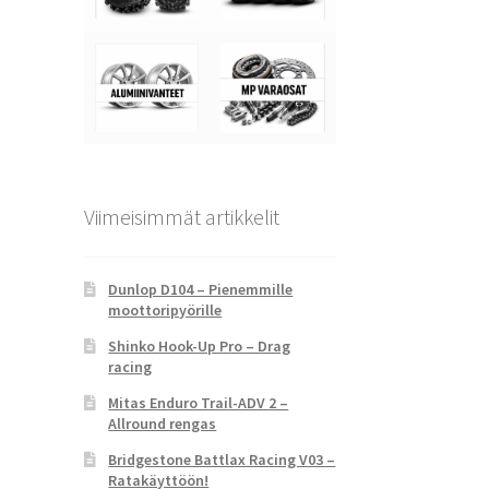
Viimeisimmät artikkelit
Dunlop D104 – Pienemmille
moottoripyörille
Shinko Hook-Up Pro – Drag
racing
Mitas Enduro Trail-ADV 2 –
Allround rengas
Bridgestone Battlax Racing V03 –
Ratakäyttöön!