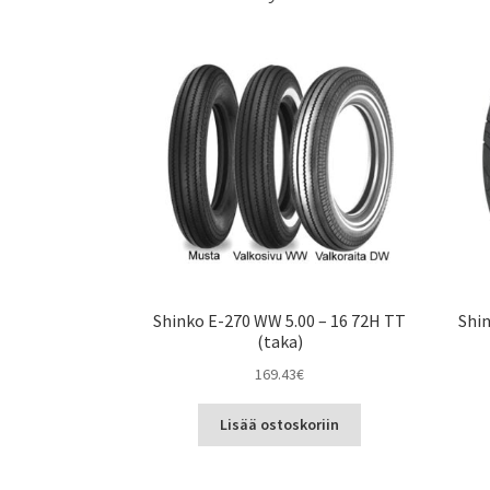
Shinko E-270 WW 5.00 – 16 72H TT
Shi
(taka)
169.43
€
Lisää ostoskoriin