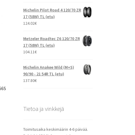
Michelin Pilot Road 4 120/70 ZR
17 (58W) TL (etu)
124.02
€
Metzeler Roadtec Z6 120/70 ZR
17 (58W) TL (etu)
104.11
€
Michelin Anakee Wild (M+S)
90/90 - 21 54R TL (etu)
137.80
€
66S
Tietoa ja vinkkejä
Toimitusaika keskimäärin 4-6 päivää.