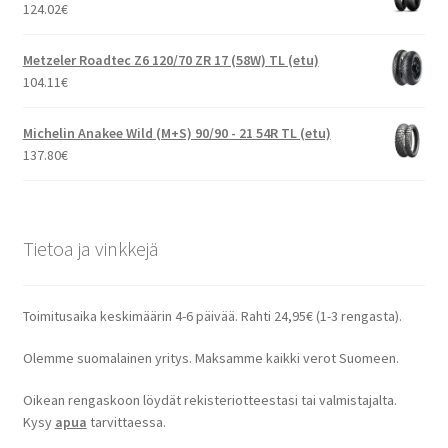
124.02
€
Metzeler Roadtec Z6 120/70 ZR 17 (58W) TL (etu)
104.11
€
Michelin Anakee Wild (M+S) 90/90 - 21 54R TL (etu)
137.80
€
Tietoa ja vinkkejä
Toimitusaika keskimäärin 4-6 päivää. Rahti 24,95€ (1-3 rengasta).
Olemme suomalainen yritys. Maksamme kaikki verot Suomeen.
Oikean rengaskoon löydät rekisteriotteestasi tai valmistajalta.
Kysy
apua
tarvittaessa.