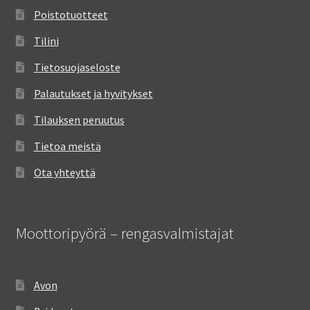
Poistotuotteet
Tilini
Tietosuojaseloste
Palautukset ja hyvitykset
Tilauksen peruutus
Tietoa meistä
Ota yhteyttä
Moottoripyörä – rengasvalmistajat
Avon