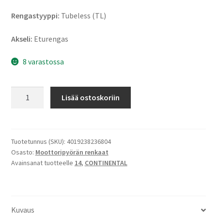
Rengastyyppi:
Tubeless (TL)
Akseli:
Eturengas
8 varastossa
Continental
Lisää ostoskoriin
Twist
120/70
-
14
Tuotetunnus (SKU):
4019238236804
Osasto:
Moottoripyörän renkaat
55S
Avainsanat tuotteelle
14
,
CONTINENTAL
TL
(etu)
määrä
Kuvaus