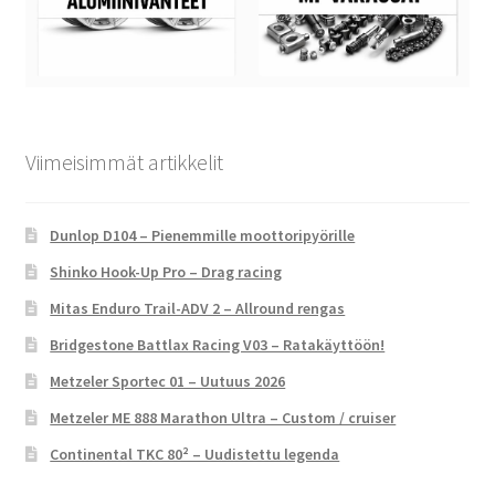
Viimeisimmät artikkelit
Dunlop D104 – Pienemmille moottoripyörille
Shinko Hook-Up Pro – Drag racing
Mitas Enduro Trail-ADV 2 – Allround rengas
Bridgestone Battlax Racing V03 – Ratakäyttöön!
Metzeler Sportec 01 – Uutuus 2026
Metzeler ME 888 Marathon Ultra – Custom / cruiser
Continental TKC 80² – Uudistettu legenda