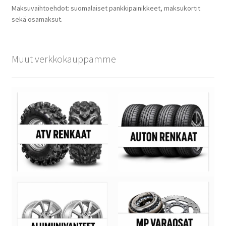
Maksuvaihtoehdot: suomalaiset pankkipainikkeet, maksukortit
sekä osamaksut.
Muut verkkokauppamme