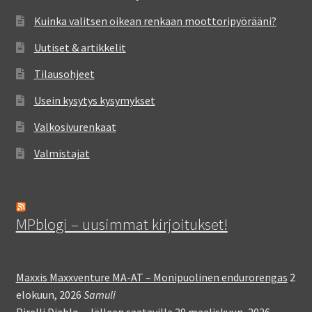
Kuinka valitsen oikean renkaan moottoripyörääni?
Uutiset & artikkelit
Tilausohjeet
Usein kysytys kysymykset
Valkosivurenkaat
Valmistajat
MPblogi – uusimmat kirjoitukset!
Maxxis Maxxventure MA-AT – Monipuolinen endurorengas
2
elokuun, 2026
Samuli