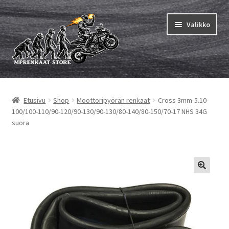
Siirry
Siirry
Valikko
navigointiin
sisältöön
Laajen
MP renkaat
alemm
Etusivu
Shop
Moottoripyörän renkaat
Cross 3mm-5.10-
tason
Laajen
Sisärenkaat ja nauhat
100/100-110/90-120/90-130/90-130/80-140/80-150/70-17 NHS 34G
valikko
alemm
suora
tason
Laajen
Rengasmerkit
valikko
alemm
tason
Laajen
Vinkit&ohjeet
valikko
alemm
tason
Yhteys
valikko