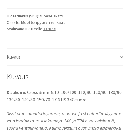
5.10-
100/100-
110/90-
Tuotetunnus (SKU):
tubeseiskat9
Osasto:
Moottoripyörän renkaat
120/90-
Avainsana tuotteelle
17tube
130/90-
130/80-
140/80-
150/70-
Kuvaus
17
NHS
34G
Kuvaus
suora
määrä
Sisäkumi:
Cross 3mm-5.10-100/100-110/90-120/90-130/90-
130/80-140/80-150/70-17 NHS 34G suora
Sisäkumet moottoripyörään, mopoon ja skootteriin. Myymme
vain laadukkaita sisäkumeja. 34G ja TR4 ovat yleisimpiä,
suoria venttilimalleja. Kulmaventtiilit ovat vinoja esimerkiksi