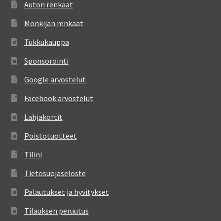
Auton renkaat
Mönkijän renkaat
Tukkukauppa
Sponsorointi
Google arvostelut
Facebook arvostelut
Lahjakortit
Poistotuotteet
Tilini
Tietosuojaseloste
Palautukset ja hyvitykset
Tilauksen peruutus