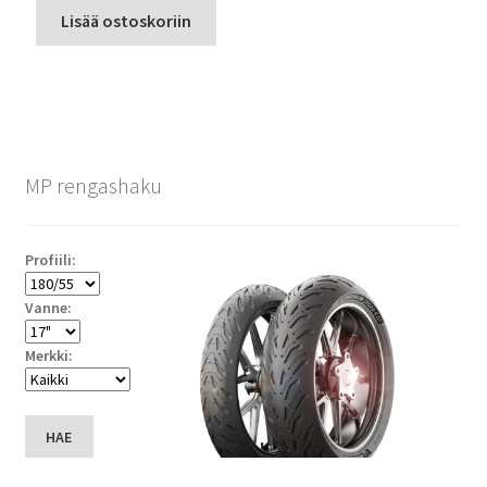
Lisää ostoskoriin
MP rengashaku
Profiili:
Vanne:
Merkki:
HAE