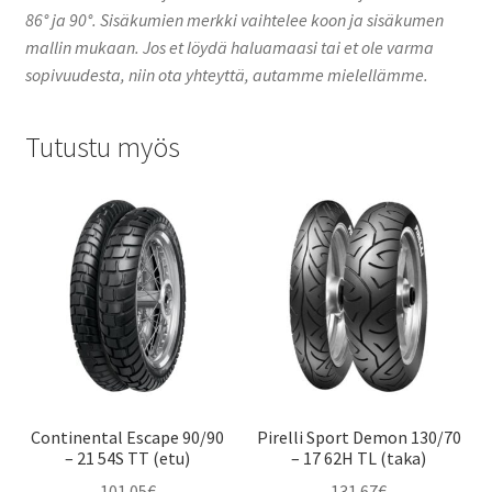
86° ja 90°. Sisäkumien merkki vaihtelee koon ja sisäkumen
mallin mukaan. Jos et löydä haluamaasi tai et ole varma
sopivuudesta, niin ota yhteyttä, autamme mielellämme.
Tutustu myös
Continental Escape 90/90
Pirelli Sport Demon 130/70
– 21 54S TT (etu)
– 17 62H TL (taka)
101.05
€
131.67
€