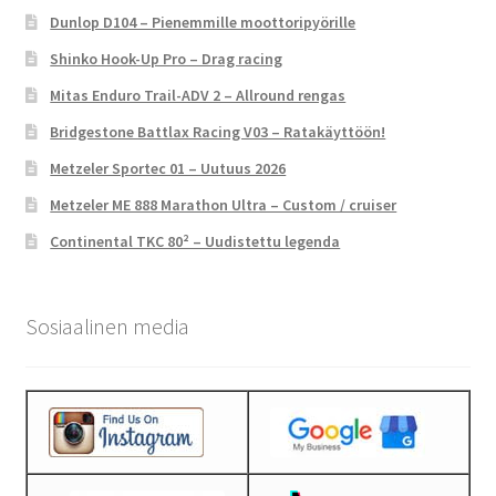
Dunlop D104 – Pienemmille moottoripyörille
Shinko Hook-Up Pro – Drag racing
Mitas Enduro Trail-ADV 2 – Allround rengas
Bridgestone Battlax Racing V03 – Ratakäyttöön!
Metzeler Sportec 01 – Uutuus 2026
Metzeler ME 888 Marathon Ultra – Custom / cruiser
Continental TKC 80² – Uudistettu legenda
Sosiaalinen media