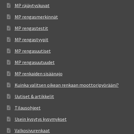
MP räjäytyskuvat
MP rengasmerkinnät
MP rengastestit
MP rengastyypit
MP rengasuutiset
MP rengasuutuudet
MP renkaiden sisäänajo
Kuinka valitsen oikean renkaan moottoripyörääni?
Uutiset & artikkelit
Tilausohjeet
Usein kysytys kysymykset
Valkosivurenkaat