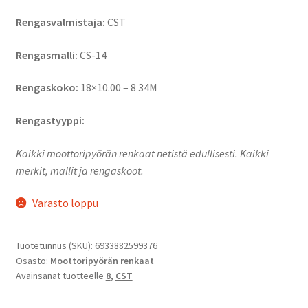
Rengasvalmistaja:
CST
Rengasmalli:
CS-14
Rengaskoko:
18×10.00 – 8 34M
Rengastyyppi:
Kaikki moottoripyörän renkaat netistä edullisesti. Kaikki
merkit, mallit ja rengaskoot.
Varasto loppu
Tuotetunnus (SKU):
6933882599376
Osasto:
Moottoripyörän renkaat
Avainsanat tuotteelle
8
,
CST