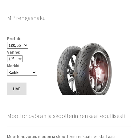
MP rengashaku
Profiili:
Vanne:
Merkki:
HAE
Moottoripyörän ja skootterin renkaat edullisesti
Moottoripyörän, mopon ja skootterin renkaat netistä. Laaja