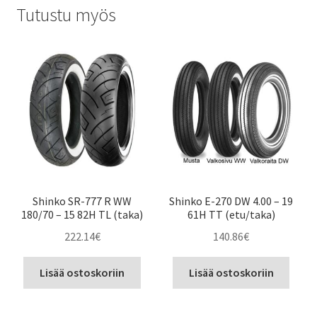
Tutustu myös
Shinko SR-777 R WW
Shinko E-270 DW 4.00 – 19
180/70 – 15 82H TL (taka)
61H TT (etu/taka)
222.14
€
140.86
€
Lisää ostoskoriin
Lisää ostoskoriin