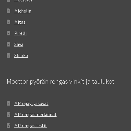
Michelin
Mitas
Pirelli
Sava
Shinko
Moottoripyörän rengas vinkit ja taulukot
MP räjäytyskuvat
MP rengasmerkinnät
MP rengastestit