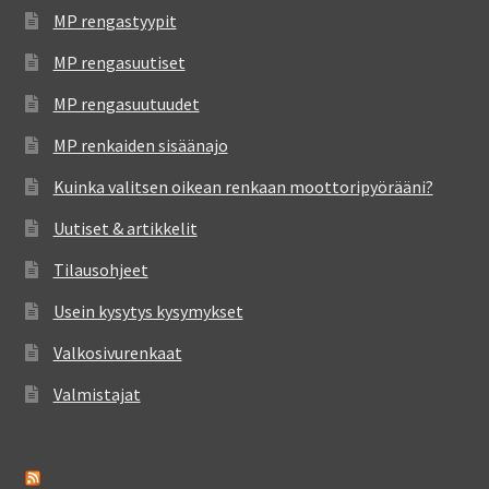
MP rengastyypit
MP rengasuutiset
MP rengasuutuudet
MP renkaiden sisäänajo
Kuinka valitsen oikean renkaan moottoripyörääni?
Uutiset & artikkelit
Tilausohjeet
Usein kysytys kysymykset
Valkosivurenkaat
Valmistajat