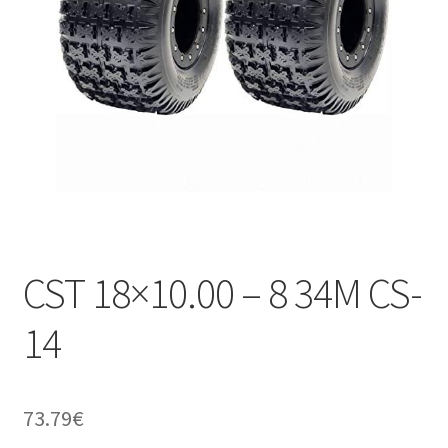
CST 18×10.00 – 8 34M CS-
14
73.79
€