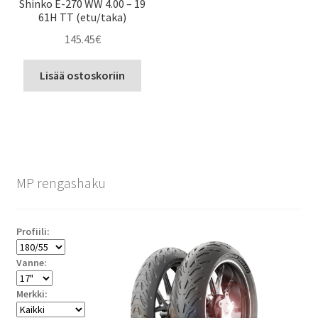
Shinko E-270 WW 4.00 – 19
61H TT (etu/taka)
145.45
€
Lisää ostoskoriin
MP rengashaku
Profiili:
Vanne:
Merkki: