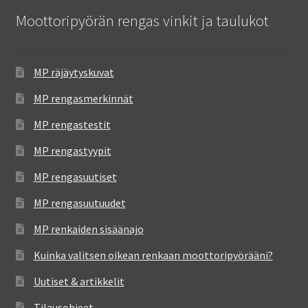
Moottoripyörän rengas vinkit ja taulukot
MP räjäytyskuvat
MP rengasmerkinnät
MP rengastestit
MP rengastyypit
MP rengasuutiset
MP rengasuutuudet
MP renkaiden sisäänajo
Kuinka valitsen oikean renkaan moottoripyörääni?
Uutiset & artikkelit
Tilausohjeet