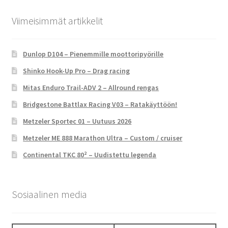
Viimeisimmät artikkelit
Dunlop D104 – Pienemmille moottoripyörille
Shinko Hook-Up Pro – Drag racing
Mitas Enduro Trail-ADV 2 – Allround rengas
Bridgestone Battlax Racing V03 – Ratakäyttöön!
Metzeler Sportec 01 – Uutuus 2026
Metzeler ME 888 Marathon Ultra – Custom / cruiser
Continental TKC 80² – Uudistettu legenda
Sosiaalinen media