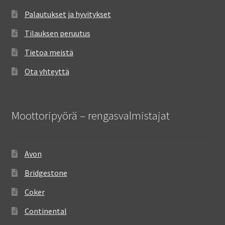
Palautukset ja hyvitykset
Tilauksen peruutus
Tietoa meistä
Ota yhteyttä
Moottoripyörä – rengasvalmistajat
Avon
Bridgestone
Coker
Continental