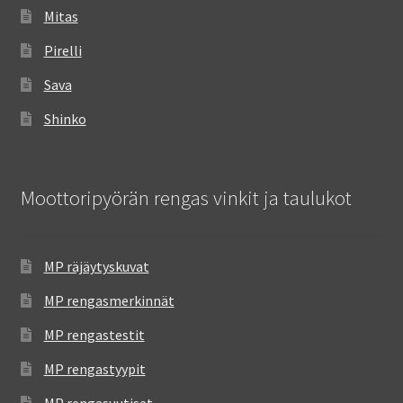
Mitas
Pirelli
Sava
Shinko
Moottoripyörän rengas vinkit ja taulukot
MP räjäytyskuvat
MP rengasmerkinnät
MP rengastestit
MP rengastyypit
MP rengasuutiset