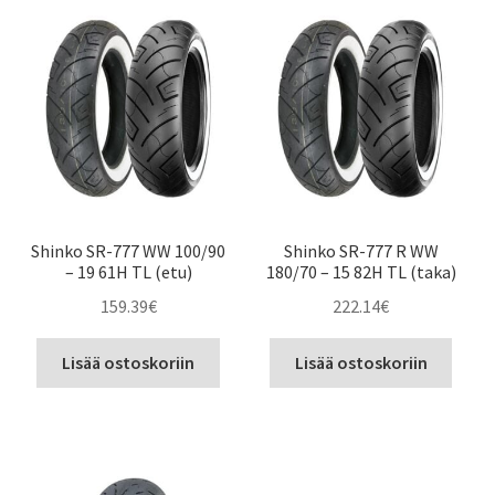
Shinko SR-777 WW 100/90
Shinko SR-777 R WW
– 19 61H TL (etu)
180/70 – 15 82H TL (taka)
159.39
€
222.14
€
Lisää ostoskoriin
Lisää ostoskoriin