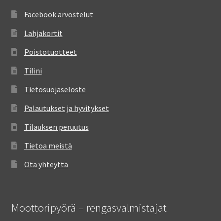
Facebook arvostelut
Lahjakortit
Poistotuotteet
Tilini
Tietosuojaseloste
Palautukset ja hyvitykset
Tilauksen peruutus
Tietoa meistä
Ota yhteyttä
Moottoripyörä – rengasvalmistajat