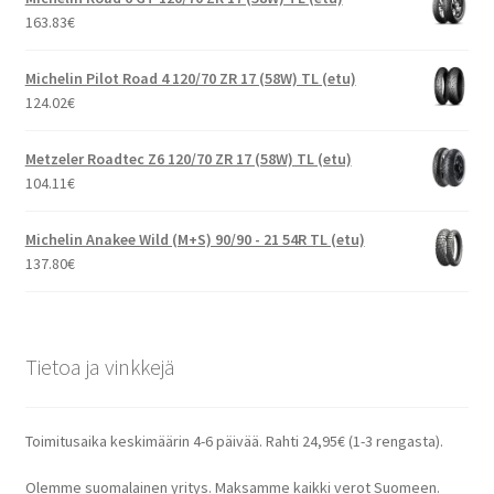
163.83
€
Michelin Pilot Road 4 120/70 ZR 17 (58W) TL (etu)
124.02
€
Metzeler Roadtec Z6 120/70 ZR 17 (58W) TL (etu)
104.11
€
Michelin Anakee Wild (M+S) 90/90 - 21 54R TL (etu)
137.80
€
Tietoa ja vinkkejä
Toimitusaika keskimäärin 4-6 päivää. Rahti 24,95€ (1-3 rengasta).
Olemme suomalainen yritys. Maksamme kaikki verot Suomeen.