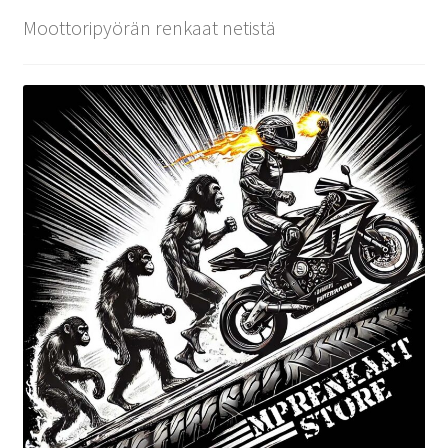
Moottoripyörän renkaat netistä