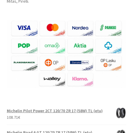
Mitas, Pirelli.
Michelin Pilot Power 2CT 120/70 ZR 17 (58W) TL (etu)
108.71
€
Michelin Road 6 GT 120/70 ZR 17 (58W) TL (etu)