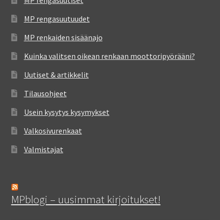
MP rengasuutuudet
MP renkaiden sisäänajo
Kuinka valitsen oikean renkaan moottoripyörääni?
Uutiset & artikkelit
Tilausohjeet
Usein kysytys kysymykset
Valkosivurenkaat
Valmistajat
MPblogi – uusimmat kirjoitukset!