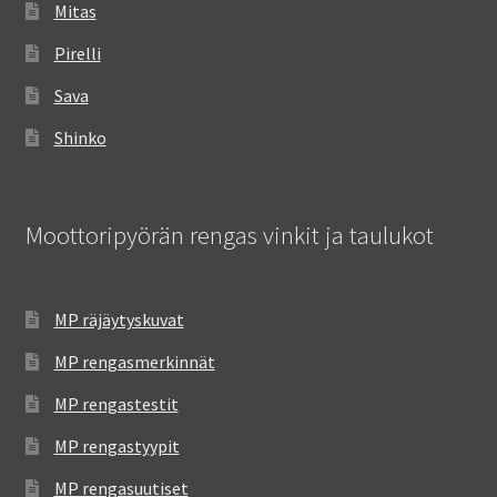
Mitas
Pirelli
Sava
Shinko
Moottoripyörän rengas vinkit ja taulukot
MP räjäytyskuvat
MP rengasmerkinnät
MP rengastestit
MP rengastyypit
MP rengasuutiset