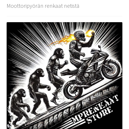
Moottoripyörän renkaat netistä