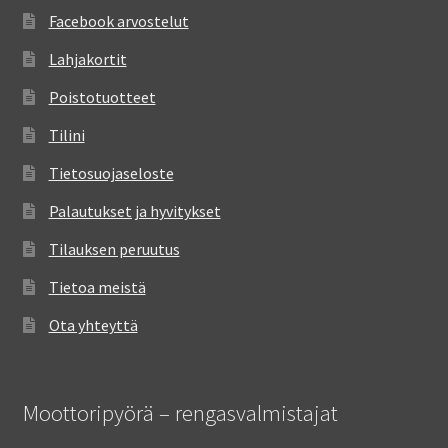
Facebook arvostelut
Lahjakortit
Poistotuotteet
Tilini
Tietosuojaseloste
Palautukset ja hyvitykset
Tilauksen peruutus
Tietoa meistä
Ota yhteyttä
Moottoripyörä – rengasvalmistajat