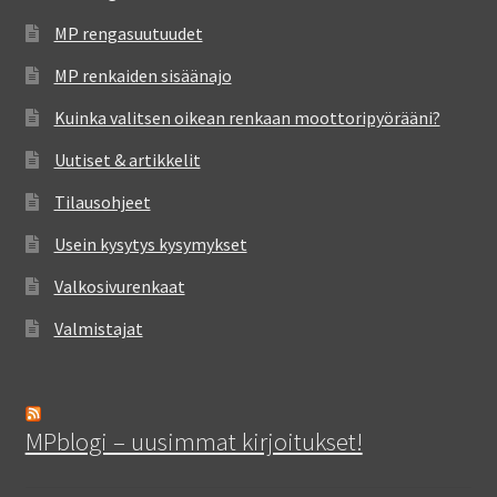
MP rengasuutuudet
MP renkaiden sisäänajo
Kuinka valitsen oikean renkaan moottoripyörääni?
Uutiset & artikkelit
Tilausohjeet
Usein kysytys kysymykset
Valkosivurenkaat
Valmistajat
MPblogi – uusimmat kirjoitukset!