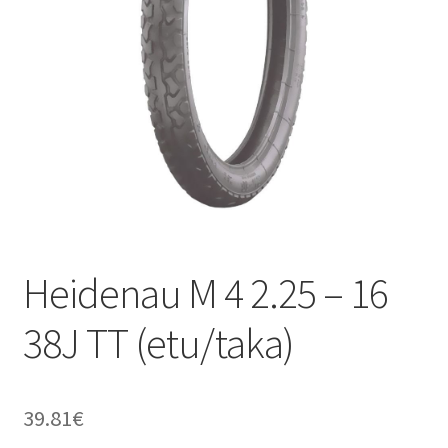
Heidenau M 4 2.25 – 16
38J TT (etu/taka)
39.81
€