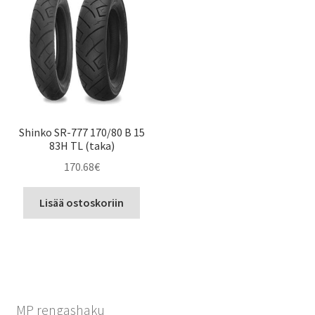
Shinko SR-777 170/80 B 15
83H TL (taka)
170.68
€
Lisää ostoskoriin
MP rengashaku