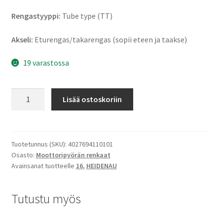
Rengastyyppi:
Tube type (TT)
Akseli:
Eturengas/takarengas (sopii eteen ja taakse)
19 varastossa
Heidenau
Lisää ostoskoriin
M
4
2.25
-
Tuotetunnus (SKU):
4027694110101
Osasto:
Moottoripyörän renkaat
16
Avainsanat tuotteelle
16
,
HEIDENAU
38J
TT
(etu/taka)
Tutustu myös
määrä