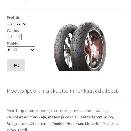
Profiili:
Vanne:
Merkki:
HAE
Moottoripyörän ja skootterin renkaat edullisesti
Moottoripyörän, mopon ja skootterin renkaat netistä. Laaja
valikoima eri merkkejä, malleja ja kokoja. Saatavilla mm. Avon,
Bridgestone, Continental, Dunlop, Heidenau, Metzeler, Michelin,
Mitas, Pirelli.