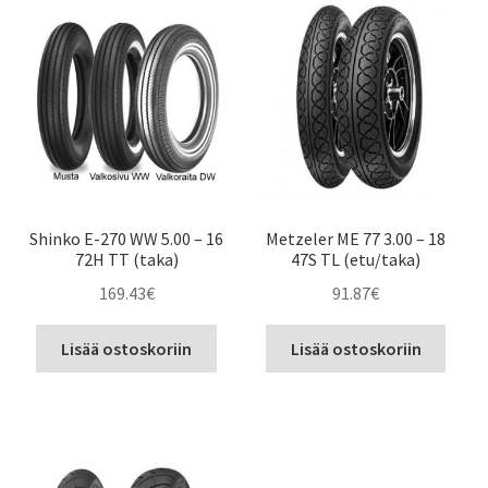
Shinko E-270 WW 5.00 – 16
Metzeler ME 77 3.00 – 18
72H TT (taka)
47S TL (etu/taka)
169.43
€
91.87
€
Lisää ostoskoriin
Lisää ostoskoriin