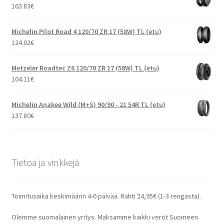
163.83
€
Michelin Pilot Road 4 120/70 ZR 17 (58W) TL (etu)
124.02
€
Metzeler Roadtec Z6 120/70 ZR 17 (58W) TL (etu)
104.11
€
Michelin Anakee Wild (M+S) 90/90 - 21 54R TL (etu)
137.80
€
Tietoa ja vinkkejä
Toimitusaika keskimäärin 4-6 päivää. Rahti 24,95€ (1-3 rengasta).
Olemme suomalainen yritys. Maksamme kaikki verot Suomeen.