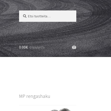
Etsi:
Haku
0.00
€
0 tuotetta
MP rengashaku