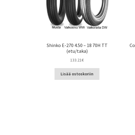
Shinko E-270 4.50 – 18 70H TT
Co
(etu/taka)
133.21
€
Lisää ostoskoriin