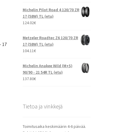
Michelin Pilot Road 4 120/70 ZR
17 (58W) TL (etu)
124.02
€
Metzeler Roadtec Z6 120/70 ZR
– 17
17 (58W) TL (etu)
104.11
€
Michelin Anakee Wild (M+S)
90/90 - 21 54R TL (etu)
137.80
€
Tietoa ja vinkkejä
Toimitusaika keskimäärin 4-6 päivää.