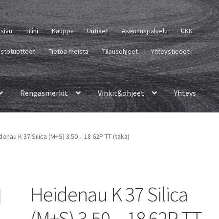
usivu
Tilini
Kauppa
Uutiset
Asennuspalvelu
UKK
istotuotteet
Tietoa meistä
Tilausohjeet
Yhteystiedot
Rengasmerkit
Vinkit&ohjeet
Yhteys
denau K 37 Silica (M+S) 3.50 – 18 62P TT (taka)
Heidenau K 37 Silica
(M+S) 3.50 – 18 62P TT