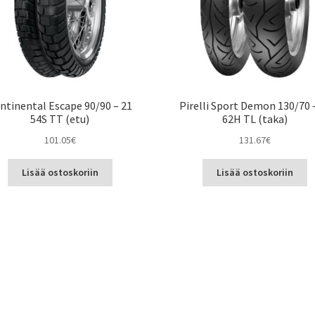
ntinental Escape 90/90 – 21
Pirelli Sport Demon 130/70 
54S TT (etu)
62H TL (taka)
101.05
€
131.67
€
Lisää ostoskoriin
Lisää ostoskoriin