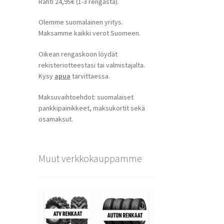
Rahti 24,95€ (1-3 rengasta).
Olemme suomalainen yritys.
Maksamme kaikki verot Suomeen.
Oikean rengaskoon löydät
rekisteriotteestasi tai valmistajalta.
Kysy
apua
tarvittaessa.
Maksuvaihtoehdot: suomalaiset
pankkipainikkeet, maksukortit sekä
osamaksut.
Muut verkkokauppamme