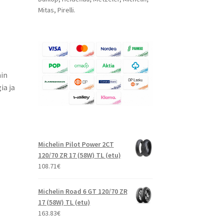
Mitas, Pirelli.
hin
ia ja
Michelin Pilot Power 2CT
120/70 ZR 17 (58W) TL (etu)
108.71
€
Michelin Road 6 GT 120/70 ZR
17 (58W) TL (etu)
163.83
€