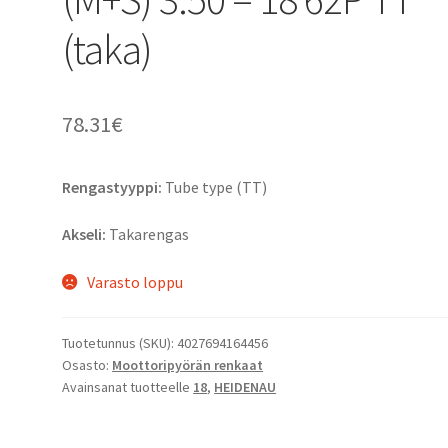
(taka)
78.31
€
Rengastyyppi:
Tube type (TT)
Akseli:
Takarengas
Varasto loppu
Tuotetunnus (SKU):
4027694164456
Osasto:
Moottoripyörän renkaat
Avainsanat tuotteelle
18
,
HEIDENAU