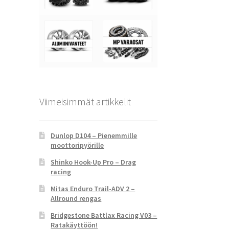
Viimeisimmät artikkelit
Dunlop D104 – Pienemmille
moottoripyörille
Shinko Hook-Up Pro – Drag
racing
Mitas Enduro Trail-ADV 2 –
Allround rengas
Bridgestone Battlax Racing V03 –
Ratakäyttöön!