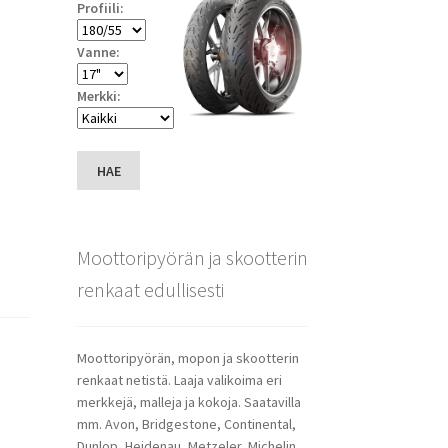
Profiili:
Vanne:
Merkki:
HAE
Moottoripyörän ja skootterin
renkaat edullisesti
Moottoripyörän, mopon ja skootterin
renkaat netistä. Laaja valikoima eri
merkkejä, malleja ja kokoja. Saatavilla
mm. Avon, Bridgestone, Continental,
Dunlop, Heidenau, Metzeler, Michelin,