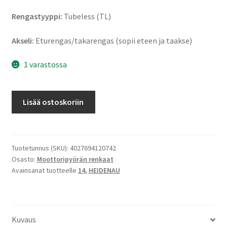
Rengastyyppi:
Tubeless (TL)
Akseli:
Eturengas/takarengas (sopii eteen ja taakse)
1 varastossa
Heidenau
Lisää ostoskoriin
K
66
80/80
-
Tuotetunnus (SKU):
4027694120742
Osasto:
Moottoripyörän renkaat
14
Avainsanat tuotteelle
14
,
HEIDENAU
43J
TL
(etu/taka)
määrä
Kuvaus