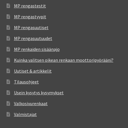
MP rengastestit
MP rengastyypit
MP rengasuutiset
MP rengasuutuudet
MP renkaiden sisäänajo
Kuinka valitsen oikean renkaan moottoripyörääni?
Uutiset & artikkelit
Tilausohjeet
Usein kysytys kysymykset
Valkosivurenkaat
Valmistajat