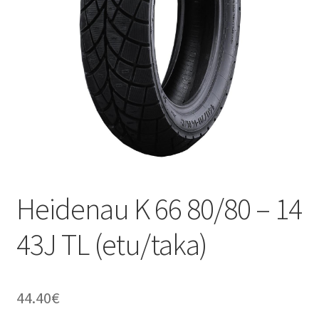
Heidenau K 66 80/80 – 14
43J TL (etu/taka)
44.40
€