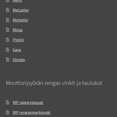
Mefo
Metzeler
Michelin
Mitas
Pirelli
Sava
Shinko
Moottoripyörän rengas vinkit ja taulukot
MP räjäytyskuvat
MP rengasmerkinnät