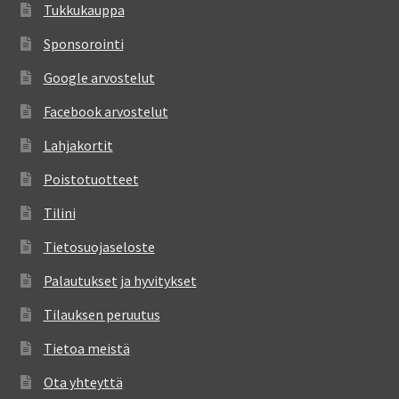
Tukkukauppa
Sponsorointi
Google arvostelut
Facebook arvostelut
Lahjakortit
Poistotuotteet
Tilini
Tietosuojaseloste
Palautukset ja hyvitykset
Tilauksen peruutus
Tietoa meistä
Ota yhteyttä