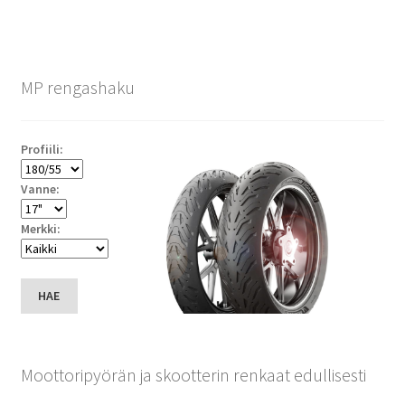
MP rengashaku
Profiili:
Vanne:
Merkki:
HAE
Moottoripyörän ja skootterin renkaat edullisesti