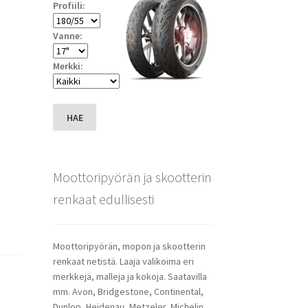
Profiili:
Vanne:
Merkki:
HAE
Moottoripyörän ja skootterin
renkaat edullisesti
Moottoripyörän, mopon ja skootterin
renkaat netistä. Laaja valikoima eri
merkkejä, malleja ja kokoja. Saatavilla
mm. Avon, Bridgestone, Continental,
Dunlop, Heidenau, Metzeler, Michelin,