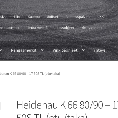
usivu
Tilini
Kauppa
Uutiset
Asennuspalvelu
UKK
istotuotteet
Tietoa meistä
Tilausohjeet
Yhteystiedot
Rengasmerkit
Vinkit&ohjeet
Yhteys
denau K 66 80/90 – 17 50S TL (etu/taka)
Heidenau K 66 80/90 – 1
50S TL (etu/taka)