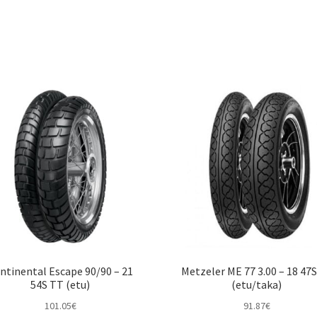
ntinental Escape 90/90 – 21
Metzeler ME 77 3.00 – 18 47
54S TT (etu)
(etu/taka)
101.05
€
91.87
€