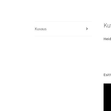
Ku
Kuvaus
Hei
Esit