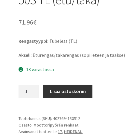
71.96
€
Rengastyyppi:
Tubeless (TL)
Akseli:
Eturengas/takarengas (sopii eteen ja taakse)
13 varastossa
Heidenau
Lisää ostoskoriin
K
66
80/90
-
Tuotetunnus (SKU):
4027694130512
Osasto:
Moottoripyörän renkaat
17
Avainsanat tuotteelle
17
,
HEIDENAU
50S