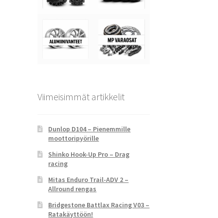
Viimeisimmät artikkelit
Dunlop D104 – Pienemmille
moottoripyörille
Shinko Hook-Up Pro – Drag
racing
Mitas Enduro Trail-ADV 2 –
Allround rengas
Bridgestone Battlax Racing V03 –
Ratakäyttöön!