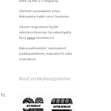
Rahti 24,95€ (1-3 rengasta).
Olemme suomalainen yritys.
Maksamme kaikki verot Suomeen.
Oikean rengaskoon löydät
rekisteriotteestasi tai valmistajalta.
Kysy
apua
tarvittaessa.
Maksuvaihtoehdot: suomalaiset
pankkipainikkeet, maksukortit sekä
osamaksut.
Muut verkkokauppamme
S TL