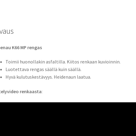
TL
(etu/taka)
määrä
vaus
denau K66 MP rengas
Toimii huonollakin asfaltilla. Kiitos renkaan kuvioinnin.
Luotettava rengas säällä kuin säällä.
Hyvä kulutuskestävyys. Heidenaun laatua.
telyvideo renkaasta
: