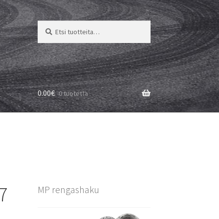
Etsi:
Haku
0.00
€
0 tuotetta
7
MP rengashaku