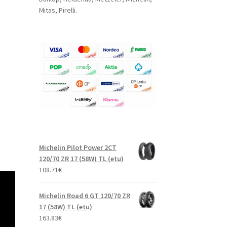
Mitas, Pirelli.
Michelin Pilot Power 2CT
120/70 ZR 17 (58W) TL (etu)
108.71
€
Michelin Road 6 GT 120/70 ZR
17 (58W) TL (etu)
163.83
€