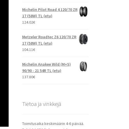
Michelin Pilot Road 4 120/70 ZR
17 (58W) TL (etu)
124.02
€
Metzeler Roadtec Z6 120/70 ZR
17 (58W) TL (etu)
104.11
€
Michelin Anakee Wild (M+S)
90/90 - 21 54R TL (etu)
137.80
€
Tietoa ja vinkkejä
Toimitusaika keskimäärin 4-6 päivää.