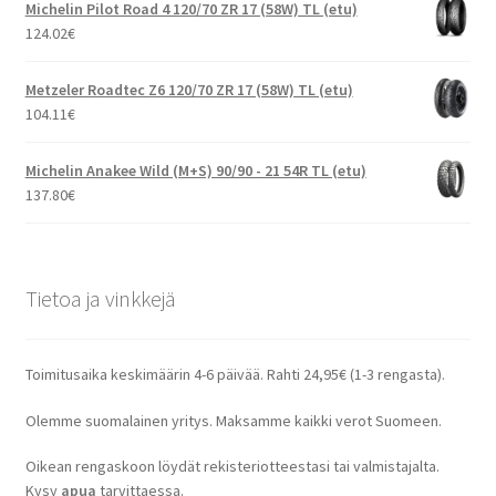
Michelin Pilot Road 4 120/70 ZR 17 (58W) TL (etu)
124.02
€
Metzeler Roadtec Z6 120/70 ZR 17 (58W) TL (etu)
104.11
€
Michelin Anakee Wild (M+S) 90/90 - 21 54R TL (etu)
137.80
€
Tietoa ja vinkkejä
Toimitusaika keskimäärin 4-6 päivää. Rahti 24,95€ (1-3 rengasta).
Olemme suomalainen yritys. Maksamme kaikki verot Suomeen.
Oikean rengaskoon löydät rekisteriotteestasi tai valmistajalta.
Kysy
apua
tarvittaessa.