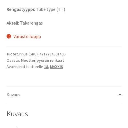
Rengastyyppi:
Tube type (TT)
Akseli:
Takarengas
Varasto loppu
Tuotetunnus (SKU):
4717784501406
Osasto:
Moottoripyörän renkaat
Avainsanat tuotteelle
18
,
MAXXIS
Kuvaus
Kuvaus