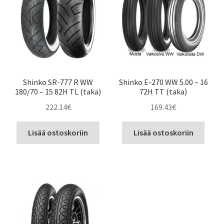
Shinko SR-777 R WW
Shinko E-270 WW 5.00 – 16
180/70 – 15 82H TL (taka)
72H TT (taka)
222.14
€
169.43
€
Lisää ostoskoriin
Lisää ostoskoriin