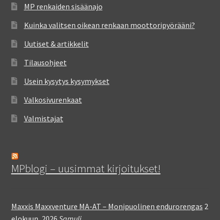
MP renkaiden sisäänajo
Kuinka valitsen oikean renkaan moottoripyörääni?
Uutiset & artikkelit
Tilausohjeet
Usein kysytys kysymykset
Valkosivurenkaat
Valmistajat
MPblogi – uusimmat kirjoitukset!
Maxxis Maxxventure MA-AT – Monipuolinen endurorengas
2
elokuun, 2026
Samuli