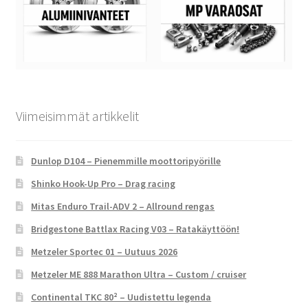
Viimeisimmät artikkelit
Dunlop D104 – Pienemmille moottoripyörille
Shinko Hook-Up Pro – Drag racing
Mitas Enduro Trail-ADV 2 – Allround rengas
Bridgestone Battlax Racing V03 – Ratakäyttöön!
Metzeler Sportec 01 – Uutuus 2026
Metzeler ME 888 Marathon Ultra – Custom / cruiser
Continental TKC 80² – Uudistettu legenda