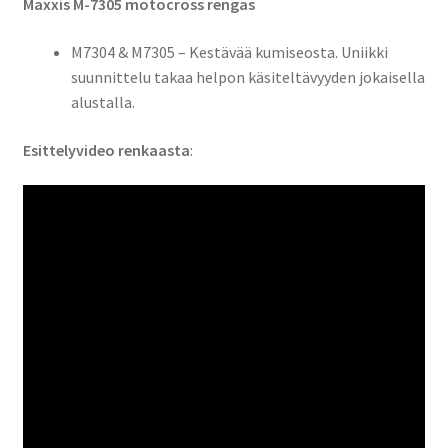
Maxxis M-7305 motocross rengas
M7304 & M7305 – Kestävää kumiseosta. Uniikki
suunnittelu takaa helpon käsiteltävyyden jokaisella
alustalla.
Esittelyvideo renkaasta
: