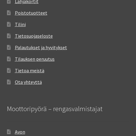
Lahjakortit
Poistotuotteet
Tilini
Tietosuojaseloste
Palautukset ja hyvitykset
Tilauksen peruutus
Tietoa meistä
Ota yhteyttä
Moottoripyörä – rengasvalmistajat
Avon