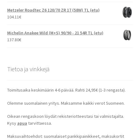
Metzeler Roadtec Z6 120/70 ZR 17 (58W) TL (etu)
104.11
€
Michelin Anakee Wild (M+S) 90/90 - 21 54R TL (etu)
137.80
€
Tietoa ja vinkkejä
Toimitusaika keskimäärin 4-6 päivää. Rahti 24,95€ (1-3 rengasta).
Olemme suomalainen yritys. Maksamme kaikki verot Suomeen.
Oikean rengaskoon löydät rekisteriotteestasi tai valmistajalta.
Kysy
apua
tarvittaessa.
Maksuvaihtoehdot: suomalaiset pankkipainikkeet, maksukortit