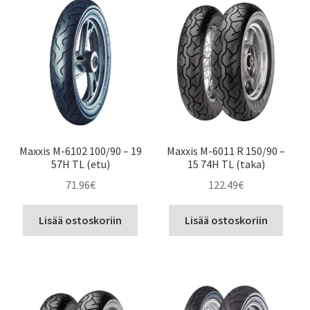
Maxxis M-6102 100/90 – 19
Maxxis M-6011 R 150/90 –
57H TL (etu)
15 74H TL (taka)
71.96
€
122.49
€
Lisää ostoskoriin
Lisää ostoskoriin