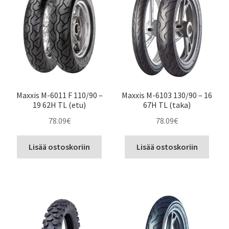
Maxxis M-6011 F 110/90 –
Maxxis M-6103 130/90 – 16
19 62H TL (etu)
67H TL (taka)
78.09
€
78.09
€
Lisää ostoskoriin
Lisää ostoskoriin