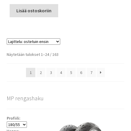
Lisää ostoskoriin
Suosituimmat
Näytetään tulokset 1–24 / 163
ensin
1
2
3
4
5
6
7
MP rengashaku
Profiili: