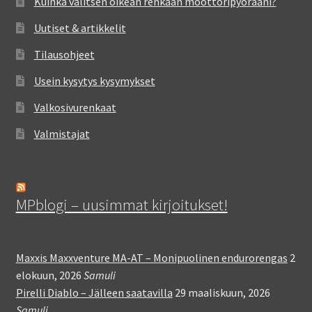
Kuinka valitsen oikean renkaan moottoripyörääni?
Uutiset & artikkelit
Tilausohjeet
Usein kysytys kysymykset
Valkosivurenkaat
Valmistajat
MPblogi – uusimmat kirjoitukset!
Maxxis Maxxventure MA-AT – Monipuolinen endurorengas
2
elokuun, 2026
Samuli
Pirelli Diablo – Jälleen saatavilla
29 maaliskuun, 2026
Samuli