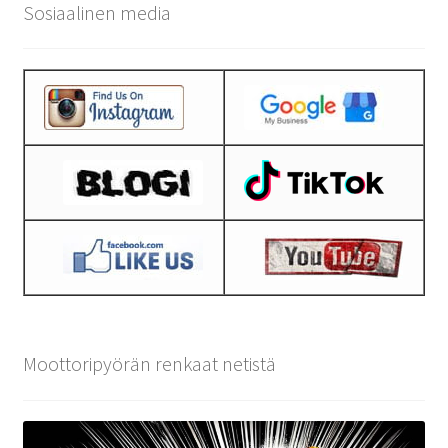
Sosiaalinen media
Moottoripyörän renkaat netistä