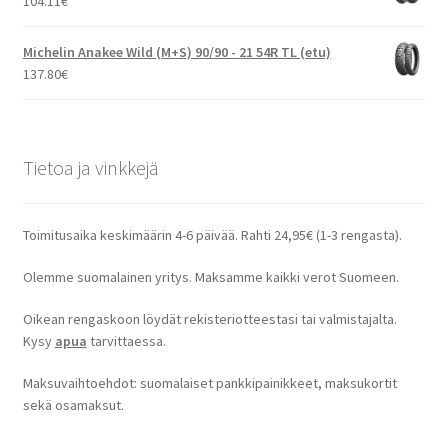
104.11
€
Michelin Anakee Wild (M+S) 90/90 - 21 54R TL (etu)
137.80
€
Tietoa ja vinkkejä
Toimitusaika keskimäärin 4-6 päivää. Rahti 24,95€ (1-3 rengasta).
Olemme suomalainen yritys. Maksamme kaikki verot Suomeen.
Oikean rengaskoon löydät rekisteriotteestasi tai valmistajalta.
Kysy
apua
tarvittaessa.
Maksuvaihtoehdot: suomalaiset pankkipainikkeet, maksukortit
sekä osamaksut.