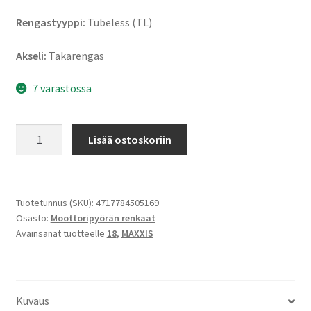
Rengastyyppi:
Tubeless (TL)
Akseli:
Takarengas
7 varastossa
Maxxis
Lisää ostoskoriin
M-
6103
120/90
-
Tuotetunnus (SKU):
4717784505169
Osasto:
Moottoripyörän renkaat
18
Avainsanat tuotteelle
18
,
MAXXIS
65H
TL
(taka)
määrä
Kuvaus