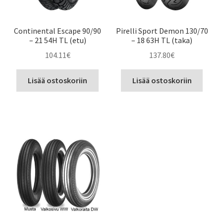
Continental Escape 90/90
Pirelli Sport Demon 130/70
– 21 54H TL (etu)
– 18 63H TL (taka)
104.11
€
137.80
€
Lisää ostoskoriin
Lisää ostoskoriin