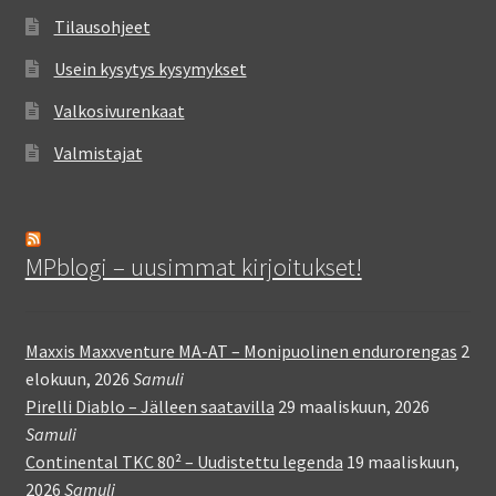
Tilausohjeet
Usein kysytys kysymykset
Valkosivurenkaat
Valmistajat
MPblogi – uusimmat kirjoitukset!
Maxxis Maxxventure MA-AT – Monipuolinen endurorengas
2
elokuun, 2026
Samuli
Pirelli Diablo – Jälleen saatavilla
29 maaliskuun, 2026
Samuli
Continental TKC 80² – Uudistettu legenda
19 maaliskuun,
2026
Samuli