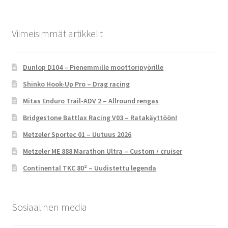
Viimeisimmät artikkelit
Dunlop D104 – Pienemmille moottoripyörille
Shinko Hook-Up Pro – Drag racing
Mitas Enduro Trail-ADV 2 – Allround rengas
Bridgestone Battlax Racing V03 – Ratakäyttöön!
Metzeler Sportec 01 – Uutuus 2026
Metzeler ME 888 Marathon Ultra – Custom / cruiser
Continental TKC 80² – Uudistettu legenda
Sosiaalinen media