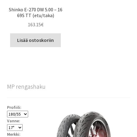
Shinko E-270 DW 5.00 – 16
69S TT (etu/taka)
163.15
€
Lisää ostoskoriin
MP rengashaku
Profiili:
Vanne:
Merkki: