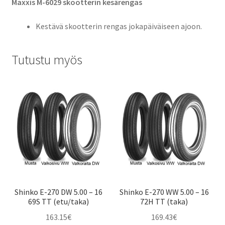
Maxxis M-6029 skootterin kesärengas
Kestävä skootterin rengas jokapäiväiseen ajoon.
Tutustu myös
Shinko E-270 DW 5.00 – 16
Shinko E-270 WW 5.00 – 16
69S TT (etu/taka)
72H TT (taka)
163.15
€
169.43
€