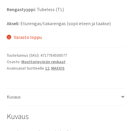
Rengastyyppi:
Tubeless (TL)
Akseli:
Eturengas/takarengas (sopii eteen ja taakse)
Varasto loppu
Tuotetunnus (SKU):
4717784500577
Osasto:
Moottoripyörän renkaat
Avainsanat tuotteelle
12
,
MAXXIS
Kuvaus
Kuvaus