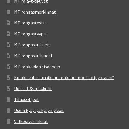
MP räjäytyskuvat
MP rengasmerkinnät
MP rengastestit
MP rengastyypit
MP rengasuutiset
MP rengasuutuudet
MP renkaiden sisäänajo
Kuinka valitsen oikean renkaan moottoripyörääni?
Uutiset & artikkelit
Tilausohjeet
Usein kysytys kysymykset
Valkosivurenkaat