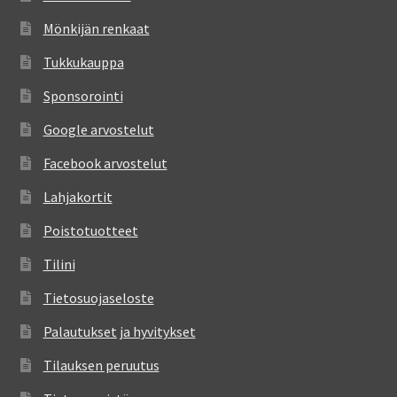
Mönkijän renkaat
Tukkukauppa
Sponsorointi
Google arvostelut
Facebook arvostelut
Lahjakortit
Poistotuotteet
Tilini
Tietosuojaseloste
Palautukset ja hyvitykset
Tilauksen peruutus