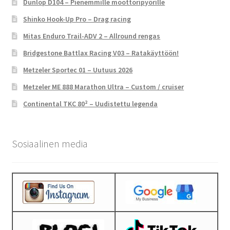
Dunlop D104 – Pienemmille moottoripyörille
Shinko Hook-Up Pro – Drag racing
Mitas Enduro Trail-ADV 2 – Allround rengas
Bridgestone Battlax Racing V03 – Ratakäyttöön!
Metzeler Sportec 01 – Uutuus 2026
Metzeler ME 888 Marathon Ultra – Custom / cruiser
Continental TKC 80² – Uudistettu legenda
Sosiaalinen media