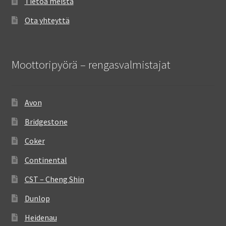
Tietoa meistä
Ota yhteyttä
Moottoripyörä – rengasvalmistajat
Avon
Bridgestone
Coker
Continental
CST – Cheng Shin
Dunlop
Heidenau