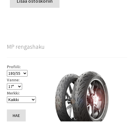
Lisää ostoskoriin
MP rengashaku
Profiili:
Vanne:
Merkki:
HAE