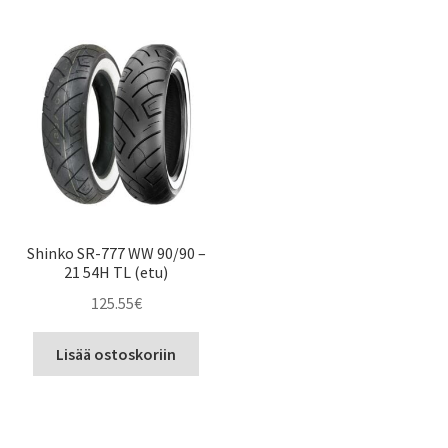
Shinko SR-777 WW 90/90 –
21 54H TL (etu)
125.55
€
Lisää ostoskoriin