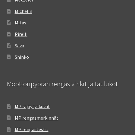
Michelin
Mitas
Pirelli
Sava
Shinko
Moottoripyörän rengas vinkit ja taulukot
MP räjäytyskuvat
MP rengasmerkinnät
MP rengastestit