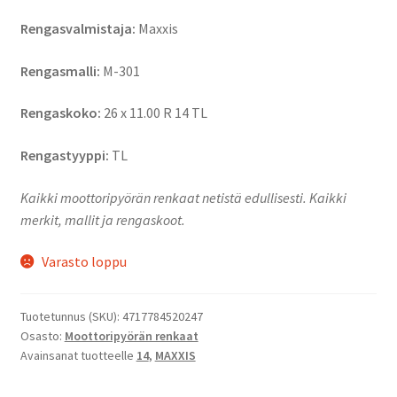
Rengasvalmistaja:
Maxxis
Rengasmalli:
M-301
Rengaskoko:
26 x 11.00 R 14 TL
Rengastyyppi:
TL
Kaikki moottoripyörän renkaat netistä edullisesti. Kaikki
merkit, mallit ja rengaskoot.
Varasto loppu
Tuotetunnus (SKU):
4717784520247
Osasto:
Moottoripyörän renkaat
Avainsanat tuotteelle
14
,
MAXXIS