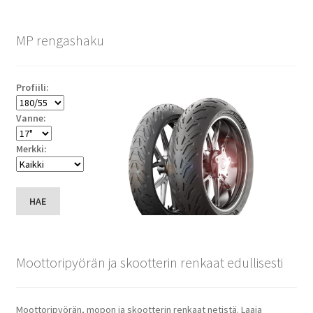
MP rengashaku
Profiili:
Vanne:
Merkki:
HAE
Moottoripyörän ja skootterin renkaat edullisesti
Moottoripyörän, mopon ja skootterin renkaat netistä. Laaja