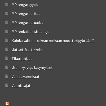
MP rengastyypit
MP rengasuutiset
MP rengasuutuudet
MP renkaiden sisäänajo
Kuinka valitsen oikean renkaan moottoripyörääni?
Uutiset & artikkelit
Tilausohjeet
Usein kysytys kysymykset
Valkosivurenkaat
Valmistajat