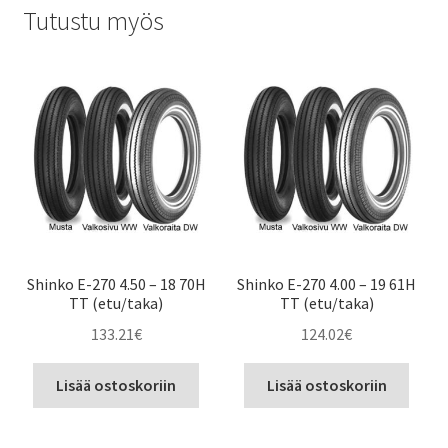
Tutustu myös
Shinko E-270 4.50 – 18 70H
Shinko E-270 4.00 – 19 61H
TT (etu/taka)
TT (etu/taka)
133.21
€
124.02
€
Lisää ostoskoriin
Lisää ostoskoriin