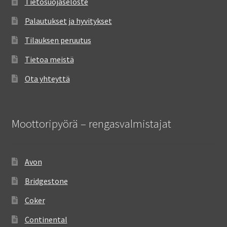
Tietosuojaseloste
Palautukset ja hyvitykset
Tilauksen peruutus
Tietoa meistä
Ota yhteyttä
Moottoripyörä – rengasvalmistajat
Avon
Bridgestone
Coker
Continental