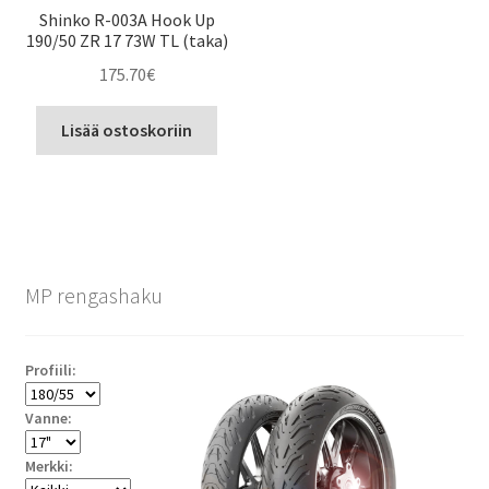
Shinko R-003A Hook Up
190/50 ZR 17 73W TL (taka)
175.70
€
Lisää ostoskoriin
MP rengashaku
Profiili:
Vanne:
Merkki: