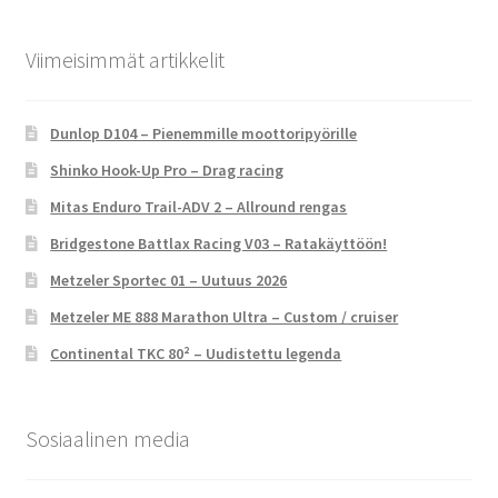
Viimeisimmät artikkelit
Dunlop D104 – Pienemmille moottoripyörille
Shinko Hook-Up Pro – Drag racing
Mitas Enduro Trail-ADV 2 – Allround rengas
Bridgestone Battlax Racing V03 – Ratakäyttöön!
Metzeler Sportec 01 – Uutuus 2026
Metzeler ME 888 Marathon Ultra – Custom / cruiser
Continental TKC 80² – Uudistettu legenda
Sosiaalinen media