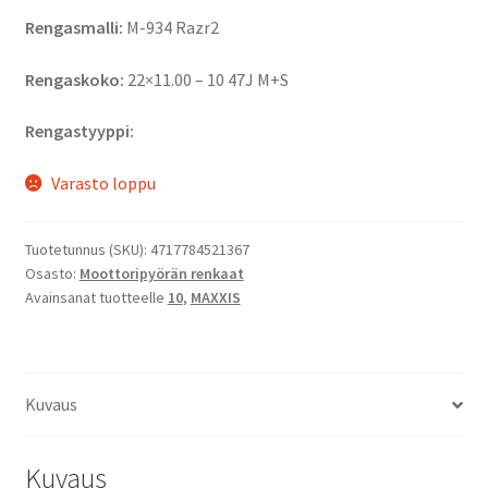
Rengasmalli:
M-934 Razr2
Rengaskoko:
22×11.00 – 10 47J M+S
Rengastyyppi:
Varasto loppu
Tuotetunnus (SKU):
4717784521367
Osasto:
Moottoripyörän renkaat
Avainsanat tuotteelle
10
,
MAXXIS
Kuvaus
Kuvaus