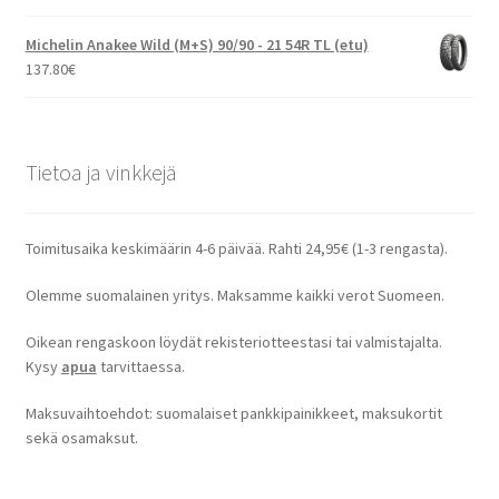
Michelin Anakee Wild (M+S) 90/90 - 21 54R TL (etu)
137.80
€
Tietoa ja vinkkejä
Toimitusaika keskimäärin 4-6 päivää. Rahti 24,95€ (1-3 rengasta).
Olemme suomalainen yritys. Maksamme kaikki verot Suomeen.
Oikean rengaskoon löydät rekisteriotteestasi tai valmistajalta.
Kysy
apua
tarvittaessa.
Maksuvaihtoehdot: suomalaiset pankkipainikkeet, maksukortit
sekä osamaksut.