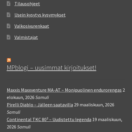
Tilausohjeet
Usein kysytys kysymykset
Valkosivurenkaat
Valmistajat
MPblogi – uusimmat kirjoitukset!
Maxxis Maxxventure MA-AT – Monipuolinen endurorengas
2
elokuun, 2026
Samuli
Pirelli Diablo – Jälleen saatavilla
29 maaliskuun, 2026
Samuli
Continental TKC 80² – Uudistettu legenda
19 maaliskuun,
2026
Samuli