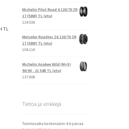
Michelin Pilot Road 4 120/70 ZR
17 (58W) TL (etu)
124.02
€
7H TL
Metzeler Roadtec Z6 120/70 ZR
17 (58W) TL (etu)
104.11
€
Michelin Anakee Wild (M+S)
90/90 - 21 54R TL (etu)
137.80
€
Tietoa ja vinkkejä
Toimitusaika keskimäärin 4-6 päivää.