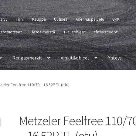
usivu
Tilini
Kauppa
Uutiset
Asennuspalvelu
UKK
istotuotteet
Tietoa meistä
Tilausohjeet
Yhteystiedot
Rengasmerkit
Vinkit&ohjeet
Yhteys
zeler Feelfree 110/70 – 16 52P TL (etu)
Metzeler Feelfree 110/7
– 16 52P TL (etu)