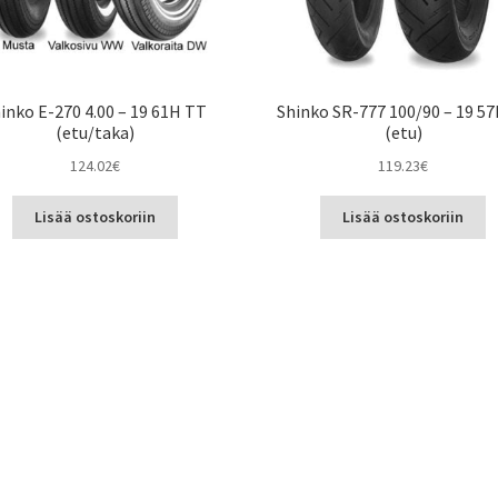
inko E-270 4.00 – 19 61H TT
Shinko SR-777 100/90 – 19 5
(etu/taka)
(etu)
124.02
€
119.23
€
Lisää ostoskoriin
Lisää ostoskoriin