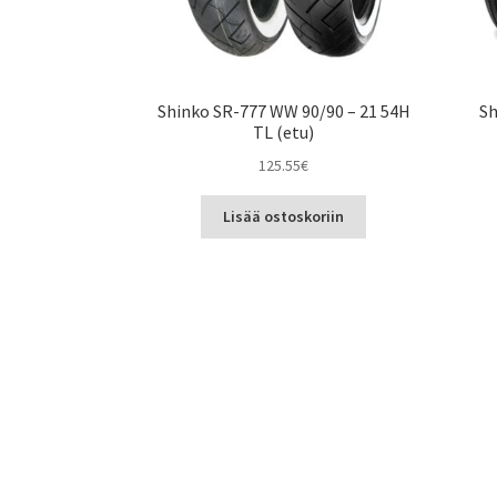
Shinko SR-777 WW 90/90 – 21 54H
Sh
TL (etu)
125.55
€
Lisää ostoskoriin