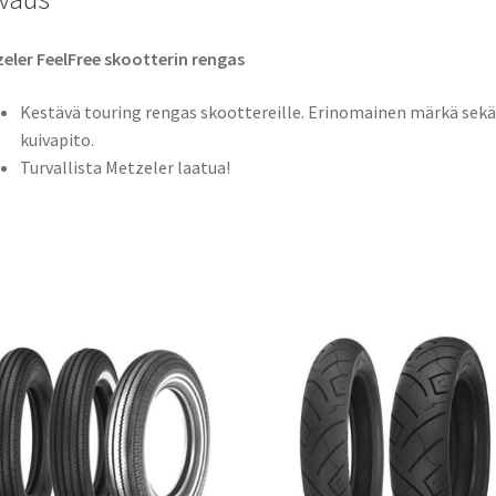
eler FeelFree skootterin rengas
Kestävä touring rengas skoottereille. Erinomainen märkä sekä
kuivapito.
Turvallista Metzeler laatua!