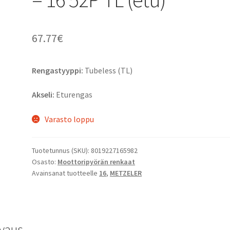
67.77
€
Rengastyyppi:
Tubeless (TL)
Akseli:
Eturengas
Varasto loppu
Tuotetunnus (SKU):
8019227165982
Osasto:
Moottoripyörän renkaat
Avainsanat tuotteelle
16
,
METZELER
vaus