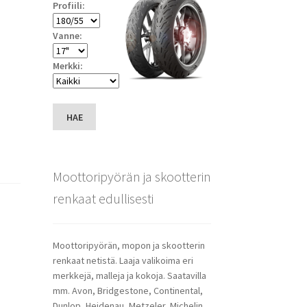
Profiili:
Vanne:
Merkki:
HAE
Moottoripyörän ja skootterin
renkaat edullisesti
Moottoripyörän, mopon ja skootterin
renkaat netistä. Laaja valikoima eri
merkkejä, malleja ja kokoja. Saatavilla
mm. Avon, Bridgestone, Continental,
Dunlop, Heidenau, Metzeler, Michelin,