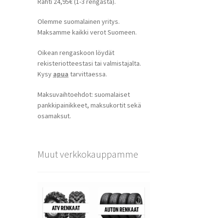
Rahti 24,95€ (1-3 rengasta).
Olemme suomalainen yritys.
Maksamme kaikki verot Suomeen.
Oikean rengaskoon löydät
rekisteriotteestasi tai valmistajalta.
Kysy
apua
tarvittaessa.
Maksuvaihtoehdot: suomalaiset
pankkipainikkeet, maksukortit sekä
osamaksut.
Muut verkkokauppamme