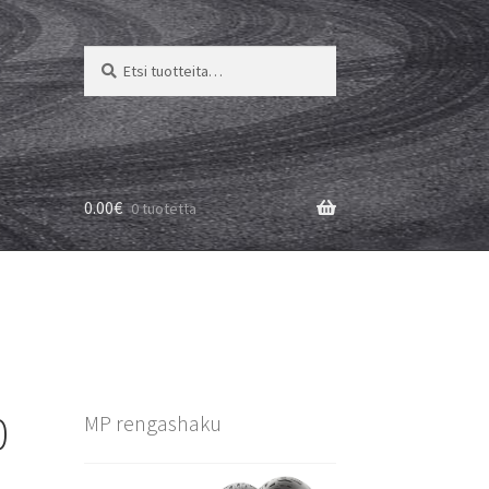
Etsi:
Haku
0.00
€
0 tuotetta
0
MP rengashaku