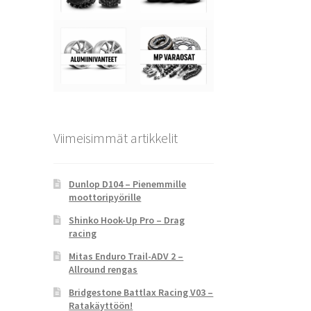
Viimeisimmät artikkelit
Dunlop D104 – Pienemmille
moottoripyörille
Shinko Hook-Up Pro – Drag
racing
Mitas Enduro Trail-ADV 2 –
Allround rengas
Bridgestone Battlax Racing V03 –
Ratakäyttöön!