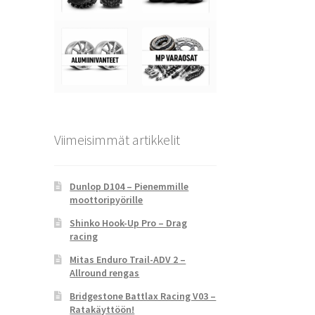
Viimeisimmät artikkelit
Dunlop D104 – Pienemmille
moottoripyörille
Shinko Hook-Up Pro – Drag
racing
Mitas Enduro Trail-ADV 2 –
Allround rengas
Bridgestone Battlax Racing V03 –
Ratakäyttöön!