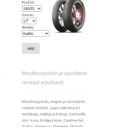
Profiili:
Vanne:
Merkki:
HAE
Moottoripyörän ja skootterin
renkaat edullisesti
Moottoripyörän, mopon ja skootterin
renkaat netistä. Laaja valikoima eri
merkkejä, malleja ja kokoja. Saatavilla
mm. Avon, Bridgestone, Continental,
Dunlop, Heidenau, Metzeler, Michelin,