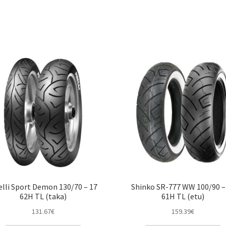
elli Sport Demon 130/70 – 17
Shinko SR-777 WW 100/90 –
62H TL (taka)
61H TL (etu)
131.67
€
159.39
€