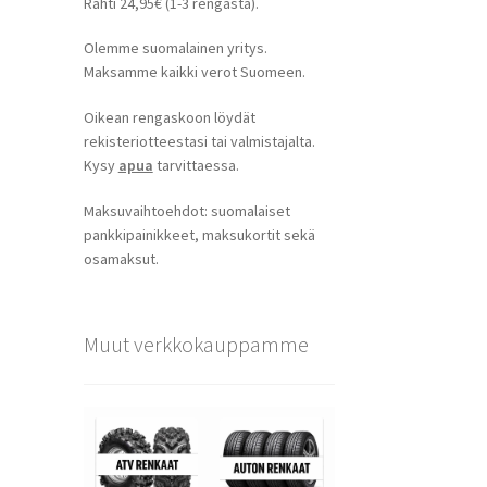
Rahti 24,95€ (1-3 rengasta).
Olemme suomalainen yritys.
Maksamme kaikki verot Suomeen.
Oikean rengaskoon löydät
rekisteriotteestasi tai valmistajalta.
Kysy
apua
tarvittaessa.
Maksuvaihtoehdot: suomalaiset
pankkipainikkeet, maksukortit sekä
osamaksut.
Muut verkkokauppamme