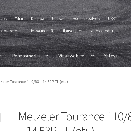
usivu
Tilini
Kauppa
Uutiset
Asennuspalvelu
UKK
istotuotteet
Tietoa meistä
Tilausohjeet
Yhteystiedot
Rengasmerkit
Vinkit&ohjeet
Yhteys
zeler Tourance 110/80 – 14 53P TL (etu)
Metzeler Tourance 110/
– 14 53P TL (etu)