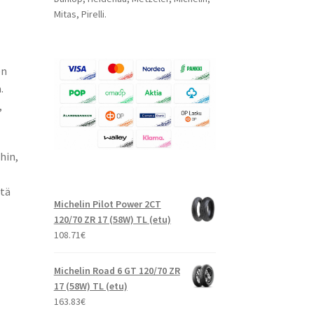
Mitas, Pirelli.
en
.
,
hin,
ttä
Michelin Pilot Power 2CT
120/70 ZR 17 (58W) TL (etu)
108.71
€
Michelin Road 6 GT 120/70 ZR
17 (58W) TL (etu)
163.83
€