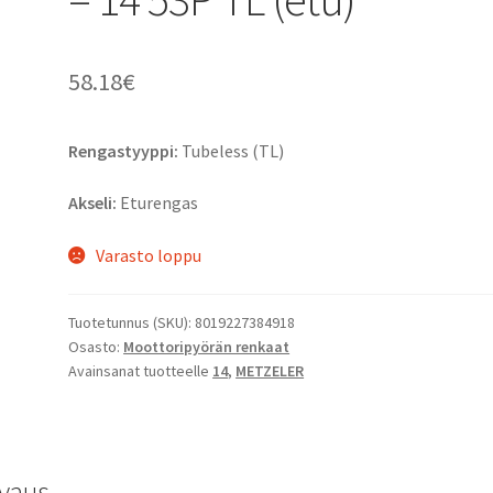
58.18
€
Rengastyyppi:
Tubeless (TL)
Akseli:
Eturengas
Varasto loppu
Tuotetunnus (SKU):
8019227384918
Osasto:
Moottoripyörän renkaat
Avainsanat tuotteelle
14
,
METZELER
vaus