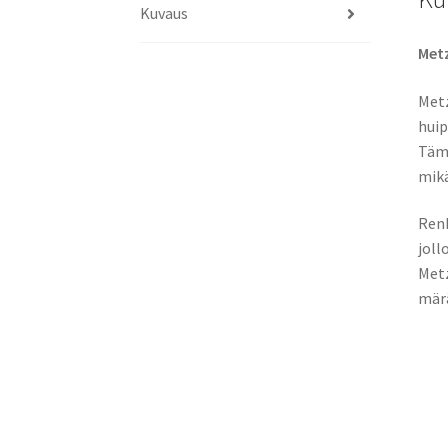
Kuvaus
Met
Metz
huip
Tämä
mikä
Renk
joll
Metz
märä