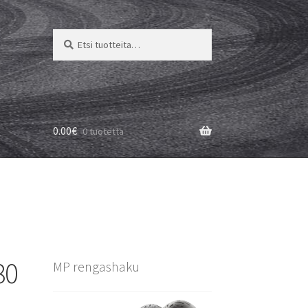
Etsi:
Haku
0.00
€
0 tuotetta
80
MP rengashaku