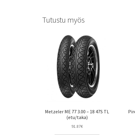
Tutustu myös
Metzeler ME 77 3.00 – 18 47S TL
Pir
(etu/taka)
91.87
€