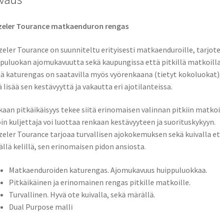
zeler Tourance matkaenduron rengas
eler Tourance on suunniteltu erityisesti matkaenduroille, tarjot
puluokan ajomukavuutta sekä kaupungissa että pitkillä matkoilla
 katurengas on saatavilla myös vyörenkaana (tietyt kokoluokat)
 lisää sen kestävyyttä ja vakautta eri ajotilanteissa.
aan pitkäikäisyys tekee siitä erinomaisen valinnan pitkiin matkoi
oin kuljettaja voi luottaa renkaan kestävyyteen ja suorituskykyyn.
eler Tourance tarjoaa turvallisen ajokokemuksen sekä kuivalla e
llä kelillä, sen erinomaisen pidon ansiosta.
Matkaenduroiden katurengas. Ajomukavuus huippuluokkaa.
Pitkäikäinen ja erinomainen rengas pitkille matkoille.
Turvallinen. Hyvä ote kuivalla, sekä märällä.
Dual Purpose malli