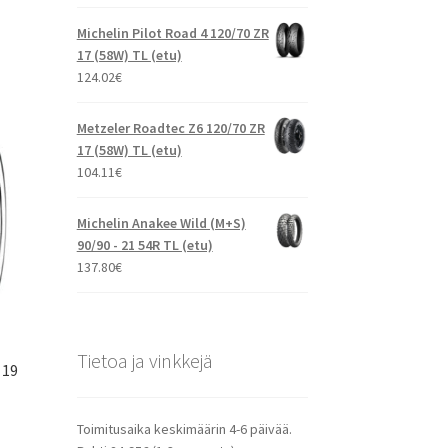
Michelin Pilot Road 4 120/70 ZR
17 (58W) TL (etu)
124.02
€
Metzeler Roadtec Z6 120/70 ZR
17 (58W) TL (etu)
104.11
€
Michelin Anakee Wild (M+S)
90/90 - 21 54R TL (etu)
137.80
€
Tietoa ja vinkkejä
 19
Toimitusaika keskimäärin 4-6 päivää.