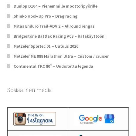
Dunlop D104 – Pienemmille moottoripyörille
Shinko Hook-Up Pro – Drag racing
Mitas Enduro Trail-ADV 2 – Allround rengas
Bridgestone Battlax Racing V03 – Ratakäyttöön!
Metzeler Sportec 01 – Uutuus 2026
Metzeler ME 888 Marathon Ultra – Custom / cruiser
Continental TKC 80² – Uudistettu legenda
Sosiaalinen media