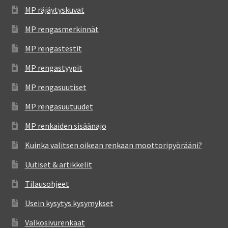
MP räjäytyskuvat
MP rengasmerkinnät
MP rengastestit
MP rengastyypit
MP rengasuutiset
MP rengasuutuudet
MP renkaiden sisäänajo
Kuinka valitsen oikean renkaan moottoripyörääni?
Uutiset & artikkelit
Tilausohjeet
Usein kysytys kysymykset
Valkosivurenkaat