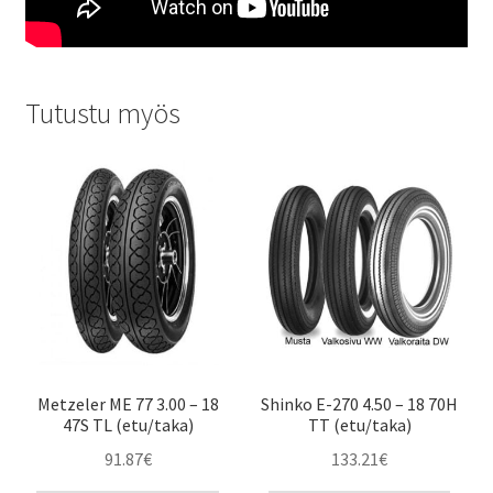
Tutustu myös
Metzeler ME 77 3.00 – 18
Shinko E-270 4.50 – 18 70H
47S TL (etu/taka)
TT (etu/taka)
91.87
€
133.21
€