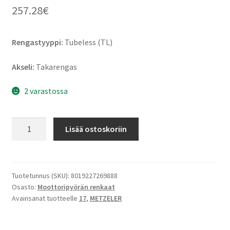
257.28
€
Rengastyyppi:
Tubeless (TL)
Akseli:
Takarengas
2 varastossa
Metzeler
Lisää ostoskoriin
Racetec
RR
K328
K2
Tuotetunnus (SKU):
8019227269888
Osasto:
Moottoripyörän renkaat
180/60
Avainsanat tuotteelle
17
,
METZELER
R
17
NHS