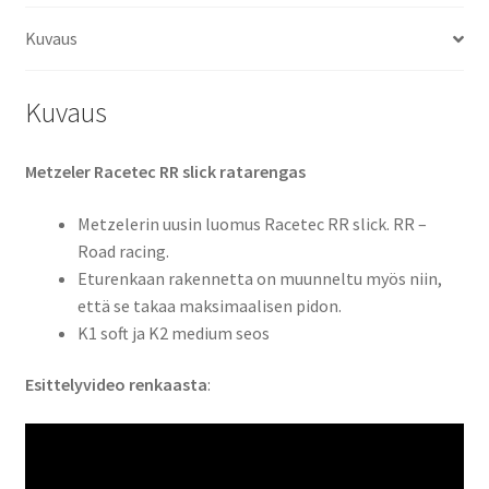
TL
Kuvaus
(taka)
määrä
Kuvaus
Metzeler Racetec RR slick ratarengas
Metzelerin uusin luomus Racetec RR slick. RR –
Road racing.
Eturenkaan rakennetta on muunneltu myös niin,
että se takaa maksimaalisen pidon.
K1 soft ja K2 medium seos
Esittelyvideo renkaasta
: