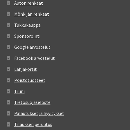
Auton renkaat
Mönkijän renkaat
Tukkukauppa
Sponsorointi
Google arvostelut
Facebook arvostelut
Lahjakortit
Poistotuotteet
Tilini
Tietosuojaseloste
Palautukset ja hyvitykset
Tilauksen peruutus