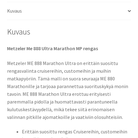
TL
Kuvaus
(taka)
määrä
Kuvaus
Metzeler Me 888 Ultra Marathon MP rengas
Metzeler ME 888 Marathon Ultra on erittäin suosittu
rengasvalinta cruisereihin, customeihin ja muihin
matkapyöriin. Tämä malli on suora seuraaja ME 880
Marathonille ja tarjoaa parannettua suorituskykyä monin
tavoin. ME 888 Marathon Ultra erottuu erityisesti
paremmalla pidolla ja huomattavasti parantuneella
kulutuskestävyydellä, mikä tekee siitä erinomaisen
valinnan pitkille ajomatkoille ja vaativiin olosuhteisiin.
Erittäin suosittu rengas Cruisereihin, customeihin