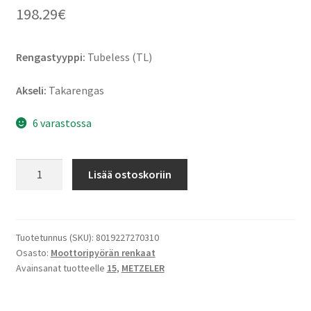
198.29
€
Rengastyyppi:
Tubeless (TL)
Akseli:
Takarengas
6 varastossa
Metzeler
Lisää ostoskoriin
ME
888
Marat
Ultra
Tuotetunnus (SKU):
8019227270310
Osasto:
Moottoripyörän renkaat
180/70
Avainsanat tuotteelle
15
,
METZELER
B
15
76H