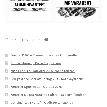
Viimeisimmät artikkelit
Dunlop D104 – Pienemmille moottoripyörille
Shinko Hook-Up Pro – Drag racing
Mitas Enduro Trail-ADV 2 – Allround rengas
Bridgestone Battlax Racing V03 – Ratakäyttöön!
Metzeler Sportec 01 – Uutuus 2026
Metzeler ME 888 Marathon Ultra – Custom / cruiser
Continental TKC 80² – Uudistettu legenda