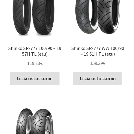
Shinko SR-777 100/90 – 19
Shinko SR-777 WW 100/90
57H TL (etu)
– 19 61H TL (etu)
119.23
€
159.39
€
Lisää ostoskoriin
Lisää ostoskoriin