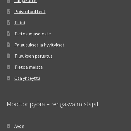
Lahjakortit
Poistotuotteet
Tilini
Tietosuojaseloste
Palautukset ja hyvitykset
Tilauksen peruutus
Tietoa meistä
Ota yhteyttä
Moottoripyörä – rengasvalmistajat
Avon