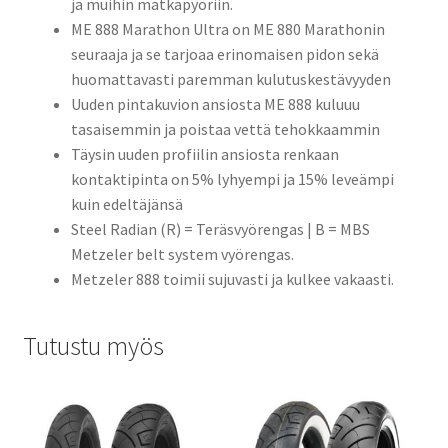
ja muihin matkapyöriin.
ME 888 Marathon Ultra on ME 880 Marathonin
seuraaja ja se tarjoaa erinomaisen pidon sekä
huomattavasti paremman kulutuskestävyyden
Uuden pintakuvion ansiosta ME 888 kuluuu
tasaisemmin ja poistaa vettä tehokkaammin
Täysin uuden profiilin ansiosta renkaan
kontaktipinta on 5% lyhyempi ja 15% leveämpi
kuin edeltäjänsä
Steel Radian (R) = Teräsvyörengas | B = MBS
Metzeler belt system vyörengas.
Metzeler 888 toimii sujuvasti ja kulkee vakaasti.
Tutustu myös