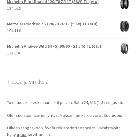
Michelin Pilot Road 4 120/70 ZR 17 (58W) TL (etu)
124.02
€
Metzeler Roadtec Z6 120/70 ZR 17 (58W) TL (etu)
104.11
€
Michelin Anakee Wild (M+S) 90/90 - 21 54R TL (etu)
137.80
€
Tietoa ja vinkkejä
Toimitusaika keskimäärin 4-6 päivää. Rahti 24,95€ (1-3 rengasta).
Olemme suomalainen yritys. Maksamme kaikki verot Suomeen.
Oikean rengaskoon löydät rekisteriotteestasi tai valmistajalta.
Kysy
apua
tarvittaessa.