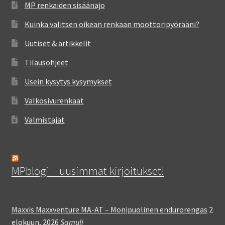
MP renkaiden sisäänajo
Kuinka valitsen oikean renkaan moottoripyörääni?
Uutiset & artikkelit
Tilausohjeet
Usein kysytys kysymykset
Valkosivurenkaat
Valmistajat
MPblogi – uusimmat kirjoitukset!
Maxxis Maxxventure MA-AT – Monipuolinen endurorengas
2
elokuun, 2026
Samuli