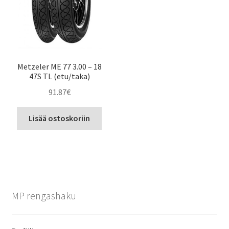
Metzeler ME 77 3.00 – 18
47S TL (etu/taka)
91.87
€
Lisää ostoskoriin
MP rengashaku