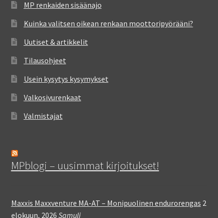
MP renkaiden sisäänajo
Kuinka valitsen oikean renkaan moottoripyörääni?
Uutiset & artikkelit
Tilausohjeet
Usein kysytys kysymykset
Valkosivurenkaat
Valmistajat
MPblogi – uusimmat kirjoitukset!
Maxxis Maxxventure MA-AT – Monipuolinen endurorengas
2
elokuun, 2026
Samuli