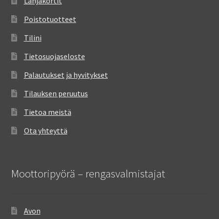
Lahjakortit
Poistotuotteet
Tilini
Tietosuojaseloste
Palautukset ja hyvitykset
Tilauksen peruutus
Tietoa meistä
Ota yhteyttä
Moottoripyörä – rengasvalmistajat
Avon