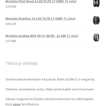
Michelin Pilot Road 4 120/70 ZR 17 (58W) TL (etu)
124.02
€
Metzeler Roadtec Z6 120/70 ZR 17 (58W) TL (etu)
104.11
€
Michelin Anakee Wild (M+S) 90/90 - 21 54R TL (etu)
137.80
€
Tietoa ja vinkkejä
Toimitusaika keskimäärin 4-6 päivää. Rahti 24,95€ (1-3 rengasta).
Olemme suomalainen yritys. Maksamme kaikki verot Suomeen.
Oikean rengaskoon löydät rekisteriotteestasi tai valmistajalta.
Kysy
apua
tarvittaessa.