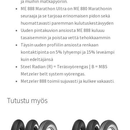
ja muihin matkapyöriin.
ME 888 Marathon Ultra on ME 880 Marathonin
seuraaja ja se tarjoaa erinomaisen pidon sekä
huomattavasti paremman kulutuskestävyyden
Uuden pintakuvion ansiosta ME 888 kuluuu
tasaisemmin ja poistaa vettä tehokkaammin
Täysin uuden profiilin ansiosta renkaan
kontaktipinta on 5% lyhyempi ja 15% leveämpi
kuin edeltäjänsä
Steel Radian (R) = Teräsvyörengas | B = MBS
Metzeler belt system vyörengas.
Metzeler 888 toimii sujuvasti ja kulkee vakaasti.
Tutustu myös