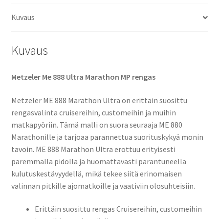
TL
Kuvaus
(taka)
määrä
Kuvaus
Metzeler Me 888 Ultra Marathon MP rengas
Metzeler ME 888 Marathon Ultra on erittäin suosittu
rengasvalinta cruisereihin, customeihin ja muihin
matkapyöriin. Tämä malli on suora seuraaja ME 880
Marathonille ja tarjoaa parannettua suorituskykyä monin
tavoin. ME 888 Marathon Ultra erottuu erityisesti
paremmalla pidolla ja huomattavasti parantuneella
kulutuskestävyydellä, mikä tekee siitä erinomaisen
valinnan pitkille ajomatkoille ja vaativiin olosuhteisiin.
Erittäin suosittu rengas Cruisereihin, customeihin