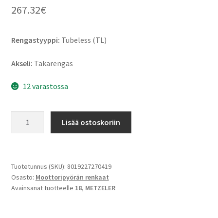
267.32
€
Rengastyyppi:
Tubeless (TL)
Akseli:
Takarengas
12 varastossa
Metzeler
Lisää ostoskoriin
ME
888
Marat
Ultra
Tuotetunnus (SKU):
8019227270419
Osasto:
Moottoripyörän renkaat
240/40
Avainsanat tuotteelle
18
,
METZELER
VR
18
(79V)