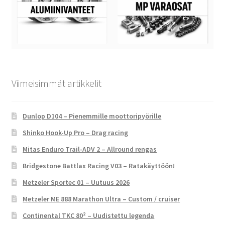
Viimeisimmät artikkelit
Dunlop D104 – Pienemmille moottoripyörille
Shinko Hook-Up Pro – Drag racing
Mitas Enduro Trail-ADV 2 – Allround rengas
Bridgestone Battlax Racing V03 – Ratakäyttöön!
Metzeler Sportec 01 – Uutuus 2026
Metzeler ME 888 Marathon Ultra – Custom / cruiser
Continental TKC 80² – Uudistettu legenda