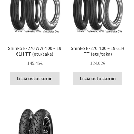
Shinko E-270 WW 4.00 – 19
Shinko E-270 4.00 – 19 61H
61H TT (etu/taka)
TT (etu/taka)
145.45
€
124.02
€
Lisää ostoskoriin
Lisää ostoskoriin